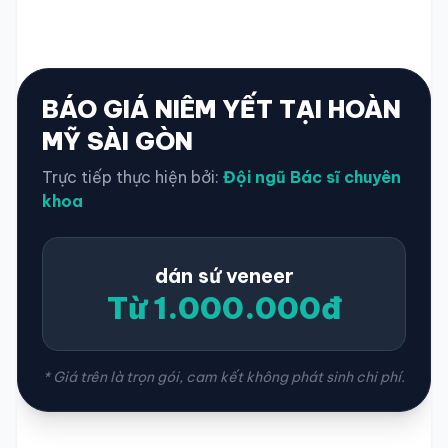
BÁO GIÁ NIÊM YẾT TẠI HOÀN
MỸ SÀI GÒN
Trực tiếp thực hiện bởi:
Đội ngũ Bác sĩ chuyên
khoa
dán sứ veneer
Từ 1.000.000đ
* Giá trên là trọn gói, cam kết không phát sinh chi phí.