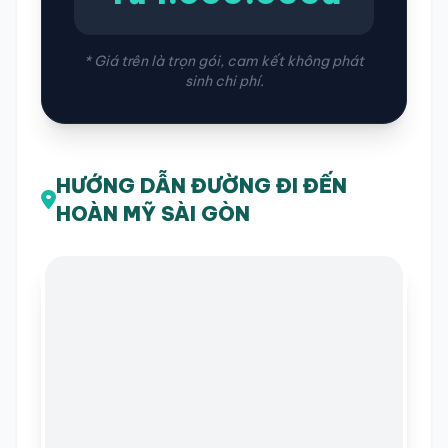
* Giá trên là trọn gói, cam kết không phát
sinh chi phí.
HƯỚNG DẪN ĐƯỜNG ĐI ĐẾN
HOÀN MỸ SÀI GÒN