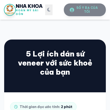
NHA KHOA
SỔ Y BẠ CỦA
HOÀN MỸ SÀI
TÔI
GÒN
5 Lợi ích dán sứ
veneer với sức khoẻ
SỔ Y BẠ
ĐIỆN TỬ
của bạn
Vui lòng đăng nhập bằng Số điện thoại đã đăng ký.
SỐ ĐIỆN THOẠI
Thời gian đọc ước tính:
2 phút