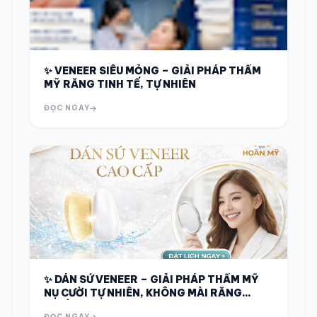
✨ VENEER SIÊU MỎNG – GIẢI PHÁP THẨM
MỸ RĂNG TINH TẾ, TỰ NHIÊN
ĐỌC NGAY
✨ DÁN SỨ VENEER – GIẢI PHÁP THẨM MỸ
NỤ CƯỜI TỰ NHIÊN, KHÔNG MÀI RĂNG
NHIỀU ✨
ĐỌC NGAY