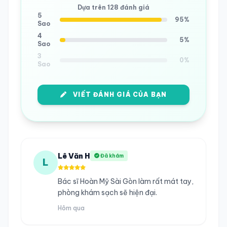
Dựa trên 128 đánh giá
5
95%
Sao
4
5%
Sao
3
0%
Sao
VIẾT ĐÁNH GIÁ CỦA BẠN
Lê Văn H
Đã khám
L
Bác sĩ Hoàn Mỹ Sài Gòn làm rất mát tay,
phòng khám sạch sẽ hiện đại.
Hôm qua