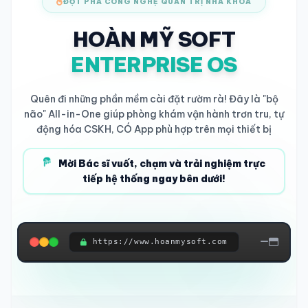
ĐỘT PHÁ CÔNG NGHỆ QUẢN TRỊ NHA KHOA
HOÀN MỸ SOFT
ENTERPRISE OS
Quên đi những phần mềm cài đặt rườm rà! Đây là "bộ
não" All-in-One giúp phòng khám vận hành trơn tru, tự
động hóa CSKH, CÓ App phù hợp trên mọi thiết bị
Mời Bác sĩ vuốt, chạm và trải nghiệm trực
tiếp hệ thống ngay bên dưới!
https://www.hoanmysoft.com
ĐANG KẾT NỐI HỆ THỐNG...