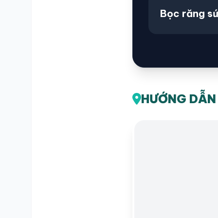
Bọc răng s
HƯỚNG DẪN 