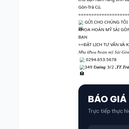
Gòn-Trà Cú.
===================
 GỬI CHO CHÚNG TÔI 
KHOA HOÀN MỸ SÀI GÒN 
BẠN
==ĐẶT LỊCH TƯ VẤN VÀ
𝑁ℎ𝑎 𝑘ℎ𝑜𝑎 ℎ𝑜𝑎̀𝑛 𝑚𝑦̃ 𝑆𝑎̀𝑖 𝐺𝑜̀𝑛
 0294.653.5678
349 Đ𝒖̛𝒐̛̀𝒏𝒈 3/2 ,𝑻𝑻.𝑻𝒓𝒂̀ 𝑪𝒖́
BÁO GIÁ
Trực tiếp thực hi