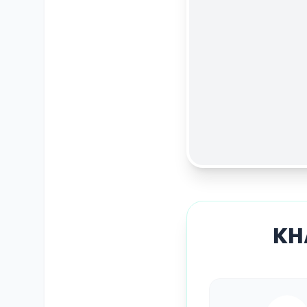
KH
SỔ Y BẠ
ĐIỆN TỬ
Vui lòng đăng nhập bằng Số điện thoại đã đăng ký.