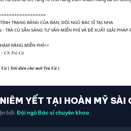
==================
TÌNH TRẠNG RĂNG CỦA BẠN, ĐỘI NGŨ BÁC SĨ TẠI NHA
- TRÀ CÚ SẴN SÀNG TƯ VẤN MIỄN PHÍ VÀ ĐỀ XUẤT GIẢI PHÁP
 KHÁM RĂNG MIỄN PHÍ==
 - 𝐶𝑁 𝑇𝑟𝑎̀ 𝐶𝑢́
 ( Đ𝒐̂́𝒊 𝒅𝒊𝒆̣̂𝒏 𝒄𝒉𝒐̛̣ 𝒎𝒐̛́𝒊 𝑻𝒓𝒂̀ 𝑪𝒖́ )
 NIÊM YẾT TẠI HOÀN MỸ SÀI
ện bởi:
Đội ngũ Bác sĩ chuyên khoa