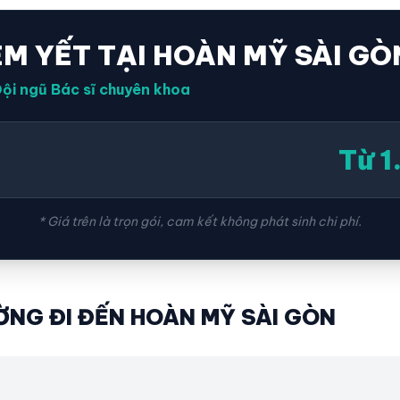
ÊM YẾT TẠI HOÀN MỸ SÀI GÒ
ội ngũ Bác sĩ chuyên khoa
Từ 
* Giá trên là trọn gói, cam kết không phát sinh chi phí.
NG ĐI ĐẾN HOÀN MỸ SÀI GÒN