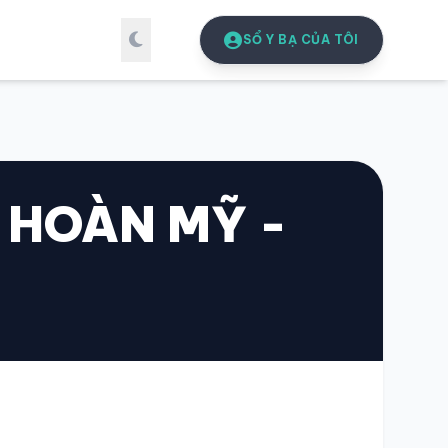
SỔ Y BẠ CỦA TÔI
 HOÀN MỸ -