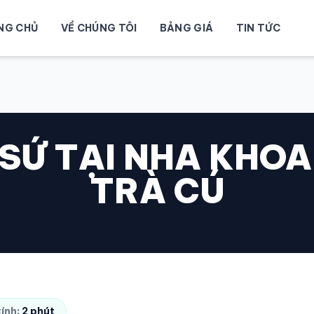
NG CHỦ
VỀ CHÚNG TÔI
BẢNG GIÁ
TIN TỨC
SỨ TẠI NHA KHOA
TRÀ CÚ
tính:
2 phút