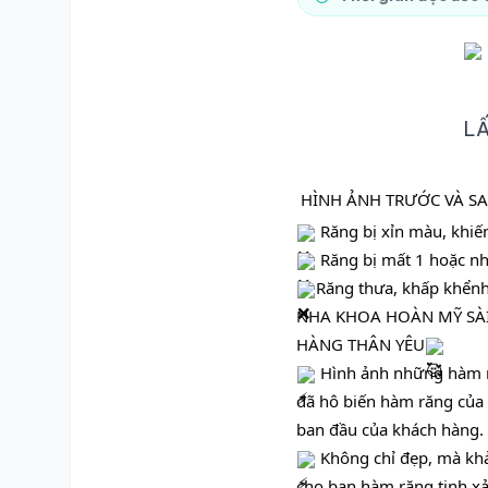
LẤ
HÌNH ẢNH TRƯỚC VÀ S
 Răng bị xỉn màu, khi
 Răng bị mất 1 hoặc n
Răng thưa, khấp khểnh,
NHA KHOA HOÀN MỸ SÀI 
HÀNG THÂN YÊU
Hình ảnh những hàm ră
đã hô biến hàm răng của 
ban đầu của khách hàng.
 Không chỉ đẹp, mà khả 
cho bạn hàm răng tinh xả