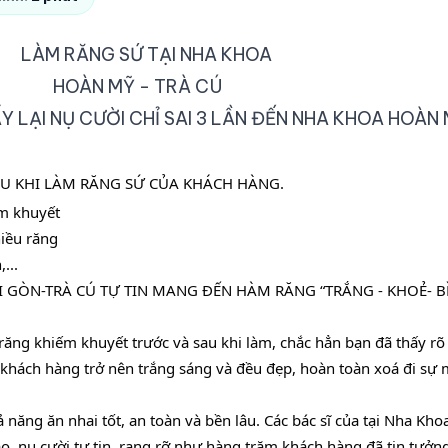
Y LẠI NỤ CƯỜI CHỈ SAI 3 LẦN ĐẾN NHA KHOA HOÀN
AU KHI LÀM RĂNG SỨ CỦA KHÁCH HÀNG.
ếm khuyết
hiều răng
...
GÒN-TRÀ CÚ TỰ TIN MANG ĐẾN HÀM RĂNG “TRẮNG - KHOẺ- BỀ
ng khiếm khuyết trước và sau khi làm, chắc hẳn bạn đã thấy rõ s
khách hàng trở nên trắng sáng và đều đẹp, hoàn toàn xoá đi sự m
năng ăn nhai tốt, an toàn và bền lâu. Các bác sĩ của tại Nha Khoa
o, nụ cười tự tin, rạng rỡ như hàng trăm khách hàng đã tin tưở