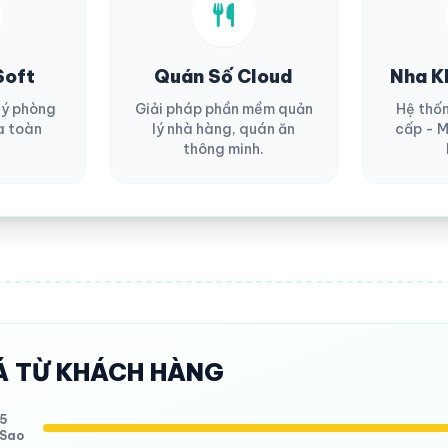
Soft
Quán Số Cloud
Nha K
lý phòng
Giải pháp phần mềm quản
Hệ thố
a toàn
lý nhà hàng, quán ăn
cấp - M
thông minh.
Á TỪ KHÁCH HÀNG
5
Sao