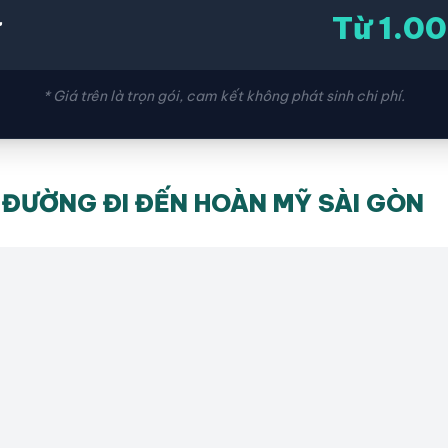
Từ 1.0
ứ
* Giá trên là trọn gói, cam kết không phát sinh chi phí.
ĐƯỜNG ĐI ĐẾN HOÀN MỸ SÀI GÒN