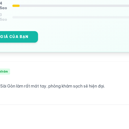
4
Sao
3
Sao
 GIÁ CỦA BẠN
khám
 Sài Gòn làm rất mát tay, phòng khám sạch sẽ hiện đại.