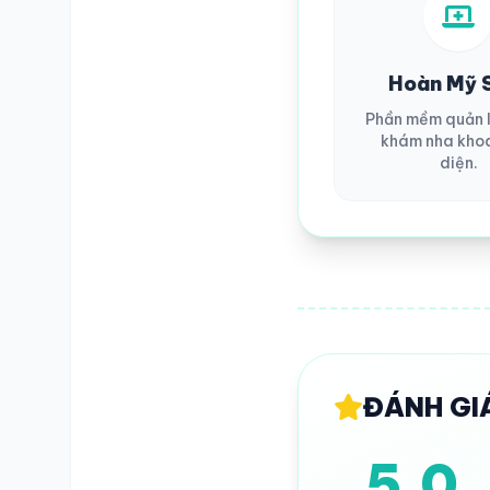
SỐ ĐIỆN THOẠI
Hoàn Mỹ 
Phần mềm quản 
khám nha kho
diện.
TRA CỨU HỒ SƠ
ĐÁNH GI
5.0