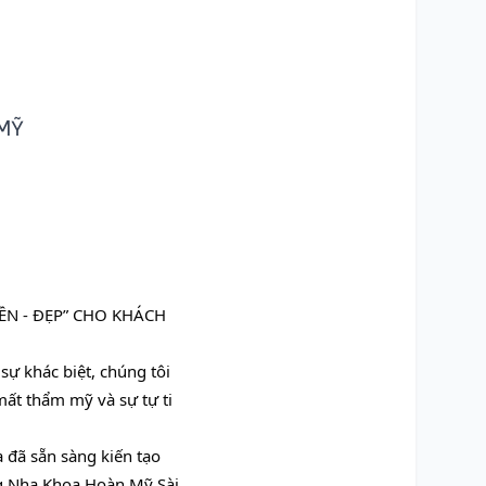
 MỸ
N - ĐẸP” CHO KHÁCH 
ự khác biệt, chúng tôi 
ất thẩm mỹ và sự tự ti 
 đã sẵn sàng kiến tạo 
ng Nha Khoa Hoàn Mỹ Sài 