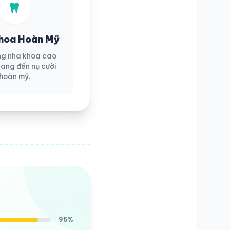
hoa Hoàn Mỹ
ng nha khoa cao
ang đến nụ cười
hoàn mỹ.
95%