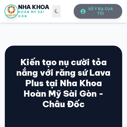
NHA KHOA
SỔ Y BẠ CỦA
HOÀN MỸ SÀI
TÔI
GÒN
Kiến tạo nụ cười tỏa
nắng với răng sứ Lava
SỔ Y BẠ
ĐIỆN TỬ
Plus tại Nha Khoa
Vui lòng đăng nhập bằng Số điện thoại đã đăng ký.
Hoàn Mỹ Sài Gòn -
Châu Đốc
SỐ ĐIỆN THOẠI