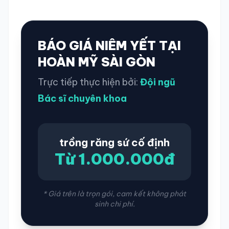
BÁO GIÁ NIÊM YẾT TẠI
HOÀN MỸ SÀI GÒN
Trực tiếp thực hiện bởi:
Đội ngũ
Bác sĩ chuyên khoa
trồng răng sứ cố định
Từ 1.000.000đ
* Giá trên là trọn gói, cam kết không phát
sinh chi phí.