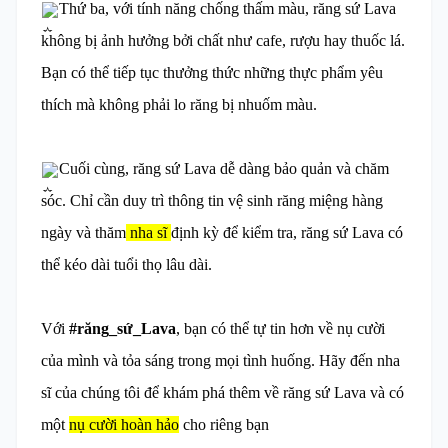
Thứ ba, với tính năng chống thấm màu, răng sứ Lava
không bị ảnh hưởng bởi chất như cafe, rượu hay thuốc lá.
Bạn có thể tiếp tục thưởng thức những thực phẩm yêu
thích mà không phải lo răng bị nhuốm màu.
Cuối cùng, răng sứ Lava dễ dàng bảo quản và chăm
sóc. Chỉ cần duy trì thông tin vệ sinh răng miệng hàng
ngày và thăm
nha sĩ
định kỳ để kiểm tra, răng sứ Lava có
thể kéo dài tuổi thọ lâu dài.
Với
#răng_sứ_Lava
, bạn có thể tự tin hơn về nụ cười
của mình và tỏa sáng trong mọi tình huống. Hãy đến nha
sĩ của chúng tôi để khám phá thêm về răng sứ Lava và có
một
nụ cười hoàn hảo
cho riêng bạn