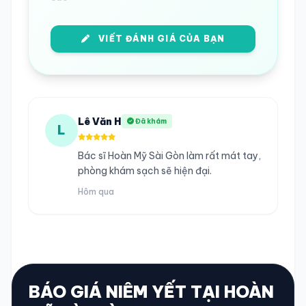
VIẾT ĐÁNH GIÁ CỦA BẠN
Lê Văn H
Đã khám
L
Bác sĩ Hoàn Mỹ Sài Gòn làm rất mát tay,
phòng khám sạch sẽ hiện đại.
Hôm qua
BÁO GIÁ NIÊM YẾT TẠI HOÀN