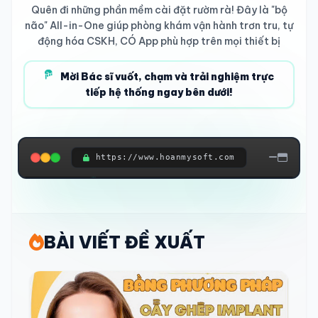
Quên đi những phần mềm cài đặt rườm rà! Đây là "bộ
não" All-in-One giúp phòng khám vận hành trơn tru, tự
động hóa CSKH, CÓ App phù hợp trên mọi thiết bị
Mời Bác sĩ vuốt, chạm và trải nghiệm trực
tiếp hệ thống ngay bên dưới!
https://www.hoanmysoft.com
ĐANG KẾT NỐI HỆ THỐNG...
BÀI VIẾT ĐỀ XUẤT