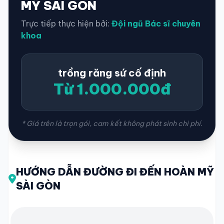
MỸ SÀI GÒN
Trực tiếp thực hiện bởi:
Đội ngũ Bác sĩ chuyên
khoa
trồng răng sứ cố định
Từ 1.000.000đ
* Giá trên là trọn gói, cam kết không phát sinh chi phí.
HƯỚNG DẪN ĐƯỜNG ĐI ĐẾN HOÀN MỸ
SÀI GÒN