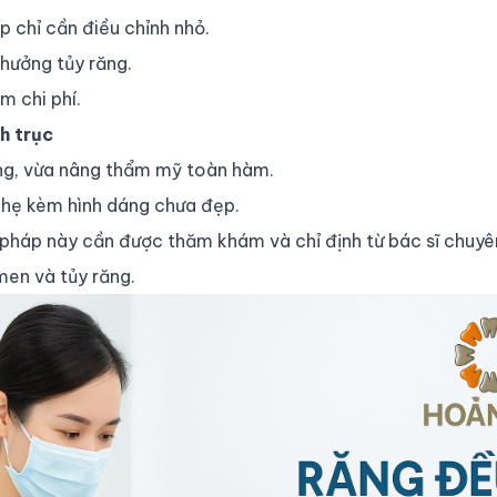
 chỉ cần điều chỉnh nhỏ.
hưởng tủy răng.
m chi phí.
h trục
ng, vừa nâng thẩm mỹ toàn hàm.
nhẹ kèm hình dáng chưa đẹp.
 pháp này cần được thăm khám và chỉ định từ bác sĩ chu
en và tủy răng.