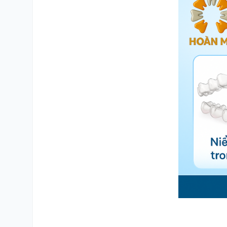
SỐ ĐIỆN THOẠI
TRA CỨU HỒ SƠ