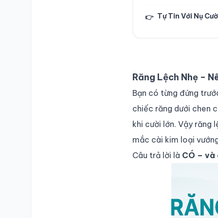
Tự Tin Với Nụ Cườ
👉
Răng Lệch Nhẹ – Nê
Bạn có từng đứng trước
chiếc răng dưới chen c
khi cười lớn. Vậy răng
mắc cài kim loại vướng
Câu trả lời là
CÓ – và 