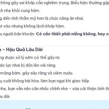
hông gây sai khớp cắn nghiêm trọng. Biểu hiện thường gặp
ch nhẹ khỏi cung hàm.
g đến tính thẩm mỹ hơn là chức năng ăn nhai.
hụt vào nhưng không lệch khớp hàm.
iều người băn khoăn:
Có cần thiết phải niềng không, hay 
 – Hậu Quả Lâu Dài
g được xử lý sớm có thể gây ra:
 do lực nhai bị dồn lên vài răng.
tụ mảng bám, gây sâu răng và viêm nướu.
nụ cười không hài hòa, làm bạn ngại khi giao tiếp.
h nhẹ, bạn vẫn nên cân nhắc chỉnh nha – vừa cải thiện tính
u dài.