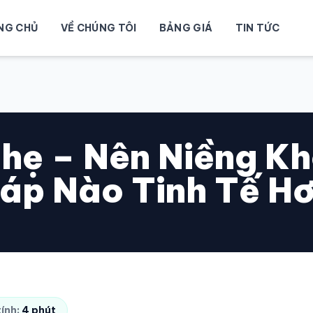
NG CHỦ
VỀ CHÚNG TÔI
BẢNG GIÁ
TIN TỨC
hẹ – Nên Niềng Kh
áp Nào Tinh Tế H
tính:
4 phút