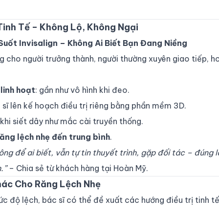
 Tinh Tế – Không Lộ, Không Ngại
uốt Invisalign – Không Ai Biết Bạn Đang Niềng
ng cho người trưởng thành, người thường xuyên giao tiếp, h
linh hoạt
: gần như vô hình khi đeo.
c sĩ lên kế hoạch điều trị riêng bằng phần mềm 3D.
khi siết dây như mắc cài truyền thống.
răng lệch nhẹ đến trung bình
.
ng để ai biết, vẫn tự tin thuyết trình, gặp đối tác – đúng 
.”
– Chia sẻ từ khách hàng tại Hoàn Mỹ.
Khác Cho Răng Lệch Nhẹ
ức độ lệch, bác sĩ có thể đề xuất các hướng điều trị tinh t