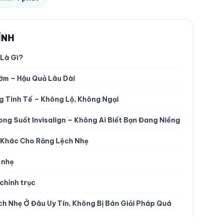
ÍNH
 Là Gì?
ớm – Hậu Quả Lâu Dài
ng Tinh Tế – Không Lộ, Không Ngại
ong Suốt Invisalign – Không Ai Biết Bạn Đang Niềng
p Khác Cho Răng Lệch Nhẹ
 nhẹ
chỉnh trục
ch Nhẹ Ở Đâu Uy Tín, Không Bị Bán Giải Pháp Quá