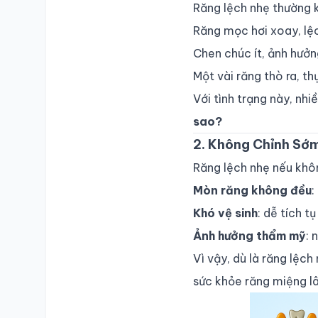
Răng lệch nhẹ thường k
Răng mọc hơi xoay, lệ
Chen chúc ít, ảnh hưởn
Một vài răng thò ra, t
Với tình trạng này, nh
sao?
2. Không Chỉnh Sớm
Răng lệch nhẹ nếu khôn
Mòn răng không đều
:
Khó vệ sinh
: dễ tích 
Ảnh hưởng thẩm mỹ
: 
SỔ Y BẠ
ĐIỆN TỬ
Vì vậy, dù là răng lệc
sức khỏe răng miệng lâ
Vui lòng đăng nhập bằng Số điện thoại đã đăng ký.