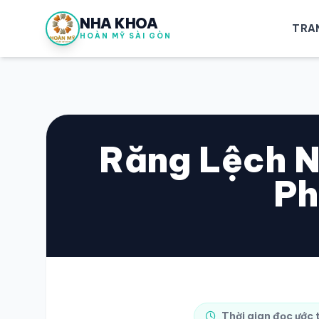
NHA KHOA
TRA
HOÀN MỸ SÀI GÒN
Răng Lệch N
Ph
Thời gian đọc ước 