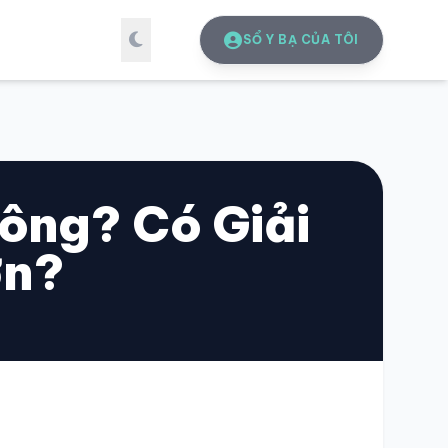
SỔ Y BẠ CỦA TÔI
ông? Có Giải
ơn?