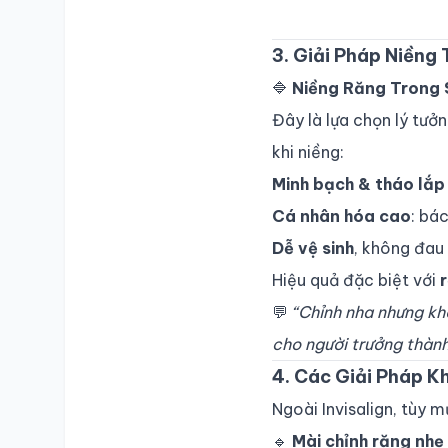
3. Giải Pháp Niềng
🔷
Niềng Răng Trong S
Đây là lựa chọn lý tưở
khi niềng:
Minh bạch & tháo lắp 
Cá nhân hóa cao
: bá
Dễ vệ sinh
, không đau 
Hiệu quả đặc biệt với
💬
“Chỉnh nha nhưng khô
cho người trưởng thành
4. Các Giải Pháp 
Ngoài Invisalign, tùy m
🔹
Mài chỉnh răng nhẹ