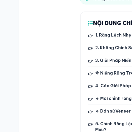
NỘI DUNG CH
1. Răng Lệch Nhẹ
👉
2. Không Chỉnh S
👉
3. Giải Pháp Niề
👉
🔷 Niềng Răng Tr
👉
4. Các Giải Phá
👉
🔹 Mài chỉnh răng
👉
🔹 Dán sứ Veneer 
👉
5. Chỉnh Răng Lệ
👉
Mức?