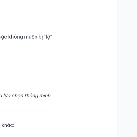
oặc không muốn bị “lộ”
là lựa chọn thông minh
ế khác: