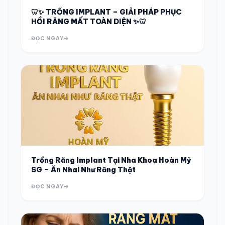
🦷✨ TRỒNG IMPLANT – GIẢI PHÁP PHỤC
HỒI RĂNG MẤT TOÀN DIỆN ✨🦷
ĐỌC NGAY
Trồng Răng Implant Tại Nha Khoa Hoàn Mỹ
SG – Ăn Nhai Như Răng Thật
ĐỌC NGAY