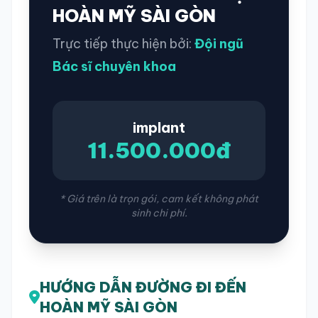
HOÀN MỸ SÀI GÒN
Trực tiếp thực hiện bởi:
Đội ngũ
Bác sĩ chuyên khoa
implant
11.500.000đ
* Giá trên là trọn gói, cam kết không phát
sinh chi phí.
HƯỚNG DẪN ĐƯỜNG ĐI ĐẾN
HOÀN MỸ SÀI GÒN