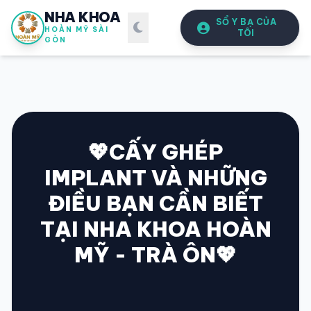
NHA KHOA
SỔ Y BẠ CỦA
HOÀN MỸ SÀI
TÔI
GÒN
💖CẤY GHÉP
IMPLANT VÀ NHỮNG
SỔ Y BẠ
ĐIỆN TỬ
ĐIỀU BẠN CẦN BIẾT
Vui lòng đăng nhập bằng Số điện thoại đã đăng ký.
TẠI NHA KHOA HOÀN
MỸ - TRÀ ÔN💖
SỐ ĐIỆN THOẠI