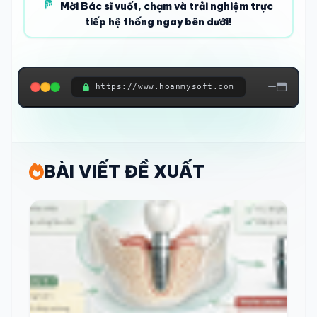
Mời Bác sĩ vuốt, chạm và trải nghiệm trực
tiếp hệ thống ngay bên dưới!
https://www.hoanmysoft.com
ĐANG KẾT NỐI HỆ THỐNG...
BÀI VIẾT ĐỀ XUẤT