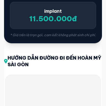
implant
11.500.000đ
* Giá trên là trọn gói, cam kết không phát sinh chi phí.
HƯỚNG DẪN ĐƯỜNG ĐI ĐẾN HOÀN MỸ
SÀI GÒN