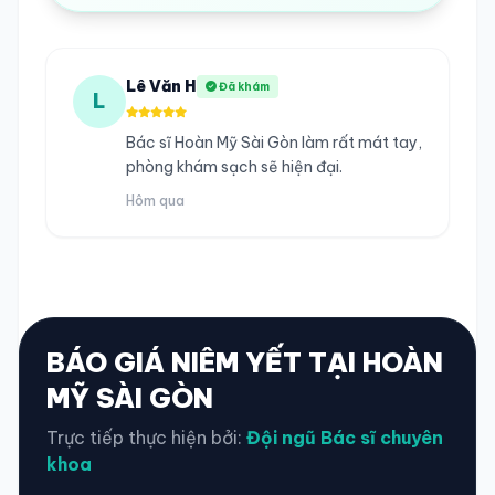
Lê Văn H
Đã khám
L
Bác sĩ Hoàn Mỹ Sài Gòn làm rất mát tay,
phòng khám sạch sẽ hiện đại.
Hôm qua
BÁO GIÁ NIÊM YẾT TẠI HOÀN
MỸ SÀI GÒN
Trực tiếp thực hiện bởi:
Đội ngũ Bác sĩ chuyên
khoa