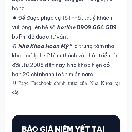
hỏng.
⏺️ Để được phục vụ tốt nhất ,quý khách
vui lòng liên hệ số
hotline
0909.664.589
bs Phi để được tư vấn .
♻️
Nha Khoa Hoàn Mỹ
®️ là trung tâm nha
khoa có lịch sử hình thành và phát triển lâu
đời ,từ 2008 đến nay,Nha khoa hiện có
hơn 20 chi nhánh toàn miền nam.
🔰Page Facebook chính thức của Nha Khoa
tại
đây
BÁO GIÁ NIÊM YẾT TẠI