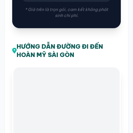
* Giá trên là trọn gói, cam kết không phát
sinh chi phí.
HƯỚNG DẪN ĐƯỜNG ĐI ĐẾN
HOÀN MỸ SÀI GÒN