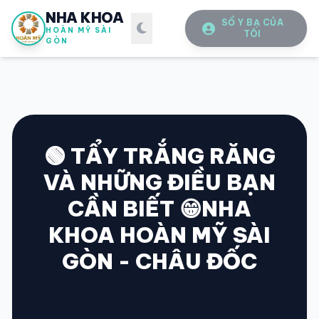
NHA KHOA
SỔ Y BẠ CỦA
HOÀN MỸ SÀI
TÔI
GÒN
🟢 TẨY TRẮNG RĂNG
VÀ NHỮNG ĐIỀU BẠN
SỔ Y BẠ
ĐIỆN TỬ
CẦN BIẾT 😁NHA
Vui lòng đăng nhập bằng Số điện thoại đã đăng ký.
KHOA HOÀN MỸ SÀI
GÒN - CHÂU ĐỐC
SỐ ĐIỆN THOẠI