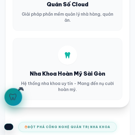
Quán Số Cloud
Giải pháp phần mềm quản lý nhà hàng, quán
ăn.
Nha Khoa Hoàn Mỹ Sài Gòn
Hệ thống nha khoa uy tín - Mang đến nụ cười
🎮
hoàn mỹ.
🦷
ĐỘT PHÁ CÔNG NGHỆ QUẢN TRỊ NHA KHOA