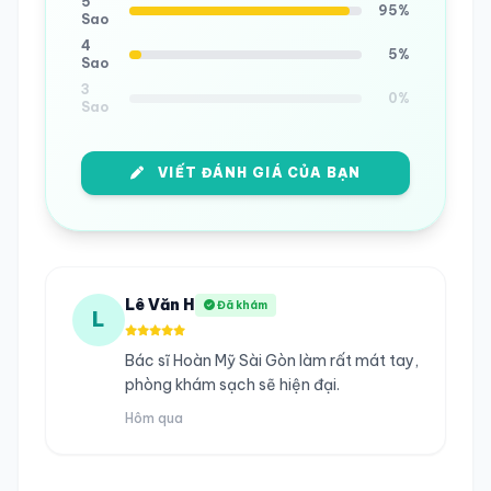
5
95%
Sao
4
5%
Sao
3
0%
Sao
VIẾT ĐÁNH GIÁ CỦA BẠN
Lê Văn H
Đã khám
L
Bác sĩ Hoàn Mỹ Sài Gòn làm rất mát tay,
phòng khám sạch sẽ hiện đại.
Hôm qua