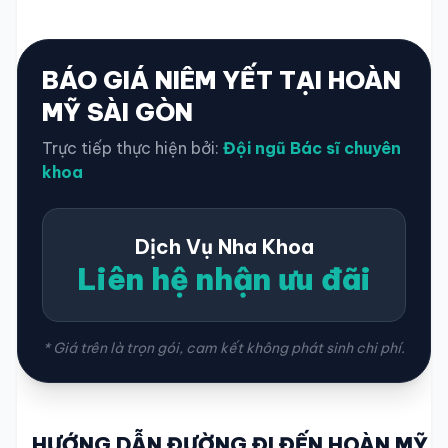
BÁO GIÁ NIÊM YẾT TẠI HOÀN
MỸ SÀI GÒN
Trực tiếp thực hiện bởi:
Đội ngũ Bác sĩ chuyên
khoa
Dịch Vụ Nha Khoa
Liên hệ nhận ưu đãi
* Giá trên là trọn gói, cam kết không phát sinh chi phí.
HƯỚNG DẪN ĐƯỜNG ĐI ĐẾN HOÀN MỸ