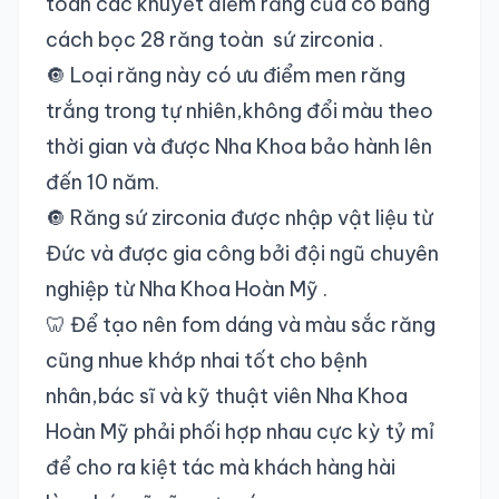
toàn các khuyết điểm răng của cô bằng
cách bọc 28 răng toàn sứ zirconia .
🔘 Loại răng này có ưu điểm men răng
trắng trong tự nhiên,không đổi màu theo
thời gian và được Nha Khoa bảo hành lên
đến 10 năm.
🔘 Răng sứ zirconia được nhập vật liệu từ
Đức và được gia công bởi đội ngũ chuyên
nghiệp từ Nha Khoa Hoàn Mỹ .
🦷 Để tạo nên fom dáng và màu sắc răng
cũng nhue khớp nhai tốt cho bệnh
nhân,bác sĩ và kỹ thuật viên Nha Khoa
Hoàn Mỹ phải phối hợp nhau cực kỳ tỷ mỉ
để cho ra kiệt tác mà khách hàng hài