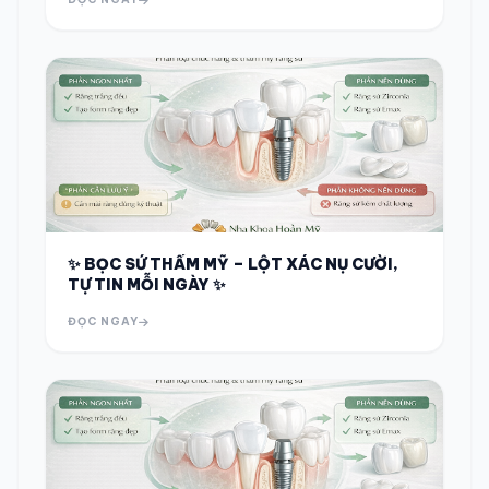
✨ BỌC SỨ THẨM MỸ – LỘT XÁC NỤ CƯỜI,
TỰ TIN MỖI NGÀY ✨
ĐỌC NGAY