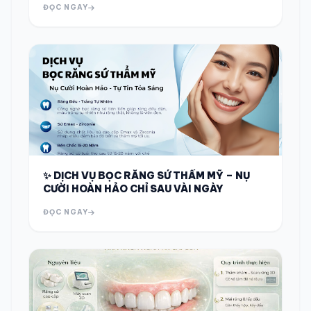
ĐỌC NGAY
✨ DỊCH VỤ BỌC RĂNG SỨ THẨM MỸ – NỤ
CƯỜI HOÀN HẢO CHỈ SAU VÀI NGÀY
ĐỌC NGAY