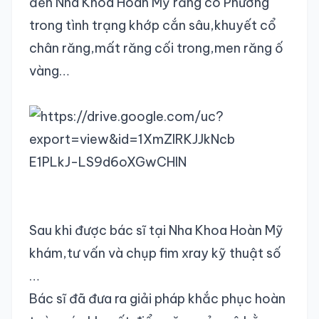
đến Nha Khoa Hoàn Mỹ răng cô Phương
trong tình trạng khớp cắn sâu,khuyết cổ
TRA CỨU HỒ SƠ
chân răng,mất răng cối trong,men răng ố
vàng…
Sau khi được bác sĩ tại Nha Khoa Hoàn Mỹ
khám,tư vấn và chụp fim xray kỹ thuật số
…
Bác sĩ đã đưa ra giải pháp khắc phục hoàn