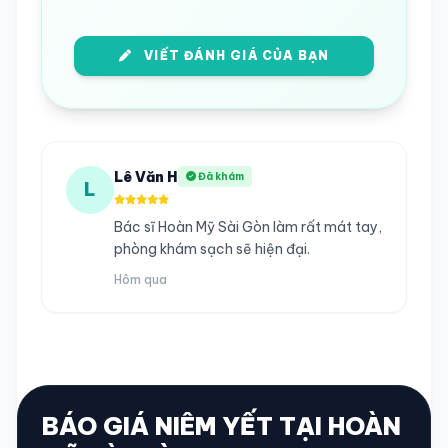
VIẾT ĐÁNH GIÁ CỦA BẠN
Lê Văn H
Đã khám
L
Bác sĩ Hoàn Mỹ Sài Gòn làm rất mát tay,
phòng khám sạch sẽ hiện đại.
Hôm qua
BÁO GIÁ NIÊM YẾT TẠI HOÀN