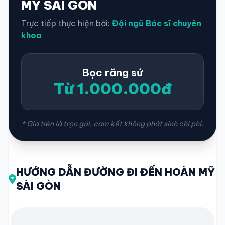
MỸ SÀI GÒN
Trực tiếp thực hiện bởi:
Đội ngũ Bác sĩ chuyên
khoa
Bọc răng sứ
Từ 1.000.000đ
* Giá trên là trọn gói, cam kết không phát sinh chi phí.
HƯỚNG DẪN ĐƯỜNG ĐI ĐẾN HOÀN MỸ
SÀI GÒN