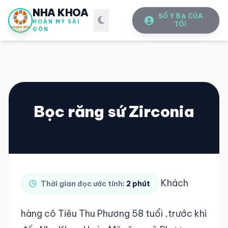
NHA KHOA
SỔ Y BẠ CỦA
HOÀN MỸ SÀI
TÔI
GÒN
Bọc răng sứ Zirconia
SỔ Y BẠ
ĐIỆN TỬ
Vui lòng đăng nhập bằng Số điện thoại đã đăng ký.
Khách
Thời gian đọc ước tính:
2 phút
SỐ ĐIỆN THOẠI
hàng cô Tiêu Thu Phương 58 tuổi ,trước khi