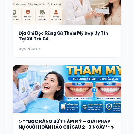
Địa Chỉ Bọc Răng Sứ Thẩm Mỹ Đẹp Uy Tín
Tại Xã Trà Cú
ĐỌC NGAY
✨ **BỌC RĂNG SỨ THẨM MỸ – GIẢI PHÁP
NỤ CƯỜI HOÀN HẢO CHỈ SAU 2–3 NGÀY** ✨