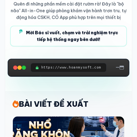
Quên đi những phần mềm cài đặt rườm rà! Đây là "bộ
não" All-in-One giúp phòng khám vận hành trơn tru, tự
động hóa CSKH, CÓ App phù hợp trên mọi thiết bị
Mời Bác sĩ vuốt, chạm và trải nghiệm trực
tiếp hệ thống ngay bên dưới!
https://www.hoanmysoft.com
ĐANG KẾT NỐI HỆ THỐNG...
BÀI VIẾT ĐỀ XUẤT