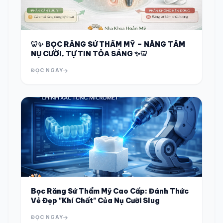
🦷✨ BỌC RĂNG SỨ THẨM MỸ – NÂNG TẦM
NỤ CƯỜI, TỰ TIN TỎA SÁNG ✨🦷
ĐỌC NGAY
Bọc Răng Sứ Thẩm Mỹ Cao Cấp: Đánh Thức
Vẻ Đẹp "Khí Chất" Của Nụ Cười Slug
ĐỌC NGAY