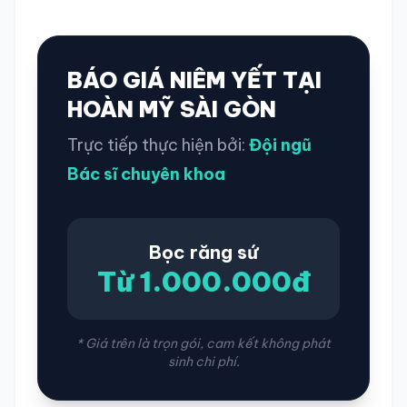
BÁO GIÁ NIÊM YẾT TẠI
HOÀN MỸ SÀI GÒN
Trực tiếp thực hiện bởi:
Đội ngũ
Bác sĩ chuyên khoa
Bọc răng sứ
Từ 1.000.000đ
* Giá trên là trọn gói, cam kết không phát
sinh chi phí.