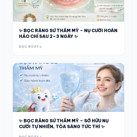
✨ BỌC RĂNG SỨ THẨM MỸ – NỤ CƯỜI HOÀN
HẢO CHỈ SAU 2–3 NGÀY ✨
ĐỌC NGAY
✨ BỌC RĂNG SỨ THẨM MỸ – SỞ HỮU NỤ
CƯỜI TỰ NHIÊN, TỎA SÁNG TỨC THÌ ✨
ĐỌC NGAY