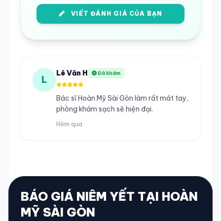
VIẾT ĐÁNH GIÁ CỦA BẠN
Lê Văn H
Đã khám
L
Bác sĩ Hoàn Mỹ Sài Gòn làm rất mát tay,
phòng khám sạch sẽ hiện đại.
Hôm qua
BÁO GIÁ NIÊM YẾT TẠI HOÀN
MỸ SÀI GÒN