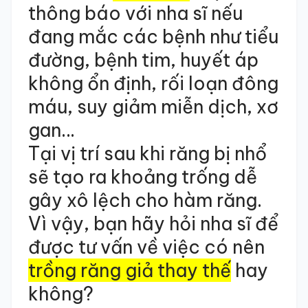
thông báo với nha sĩ nếu
đang mắc các bệnh như tiểu
đường, bệnh tim,
huyết áp
không ổn định
,
rối loạn đông
máu
,
suy giảm miễn dịch
, xơ
gan…
Tại vị trí sau khi răng bị nhổ
sẽ tạo ra khoảng trống dễ
gây xô lệch cho hàm răng.
Vì vậy, bạn hãy hỏi nha sĩ để
được tư vấn về việc có nên
trồng răng giả thay thế
hay
không?