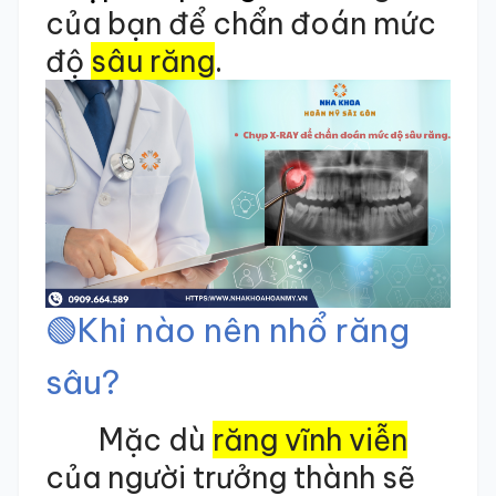
của bạn để chẩn đoán mức
độ
sâu răng
.
🟢
Khi nào nên nhổ răng
sâu?
Mặc dù
răng vĩnh viễn
của người trưởng thành sẽ