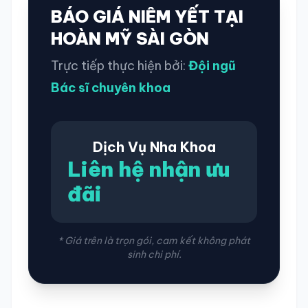
BÁO GIÁ NIÊM YẾT TẠI
HOÀN MỸ SÀI GÒN
Trực tiếp thực hiện bởi:
Đội ngũ
Bác sĩ chuyên khoa
Dịch Vụ Nha Khoa
Liên hệ nhận ưu
đãi
* Giá trên là trọn gói, cam kết không phát
sinh chi phí.