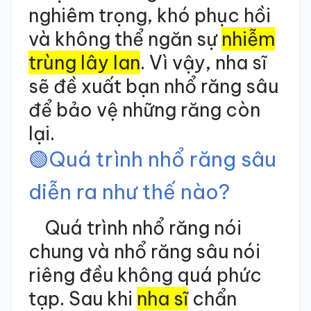
nghiêm trọng, khó phục hồi
và không thể ngăn sự
nhiễm
trùng lây lan
. Vì vậy, nha sĩ
sẽ đề xuất bạn nhổ răng sâu
để bảo vệ những răng còn
lại.
🟢
Quá trình nhổ răng sâu
diễn ra như thế nào?
Quá trình nhổ răng nói
chung và nhổ răng sâu nói
riêng đều không quá phức
tạp. Sau khi
nha sĩ
chẩn