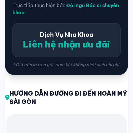
Trực tiếp thực hiện bởi:
Đội ngũ Bác sĩ chuyên
khoa
Dịch Vụ Nha Khoa
Liên hệ nhận ưu đãi
* Giá trên là trọn gói, cam kết không phát sinh chi phí.
HƯỚNG DẪN ĐƯỜNG ĐI ĐẾN HOÀN MỸ
SÀI GÒN