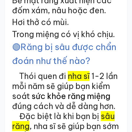
Bề mặt răng xuất hiện các
đốm xám, nâu hoặc đen.
Hơi thở có mùi.
Trong miệng có vị khó chịu.
🟢
Răng bị sâu được chẩn
đoán như thế nào?
Thói quen đi
nha sĩ
1-2 lần
mỗi năm sẽ giúp bạn kiểm
soát
sức khỏe răng miệng
đúng cách và dễ dàng hơn.
Đặc biệt là khi bạn bị
sâu
răng
, nha sĩ sẽ giúp bạn sớm