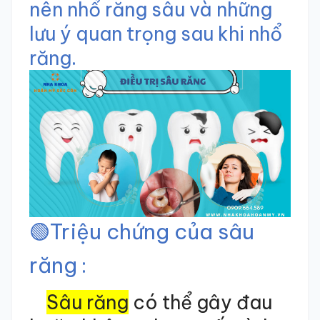
nên nhổ răng sâu và những
lưu ý quan trọng sau khi nhổ
răng.
🟢
Triệu chứng của sâu
răng
:
Sâu răng
có thể gây đau