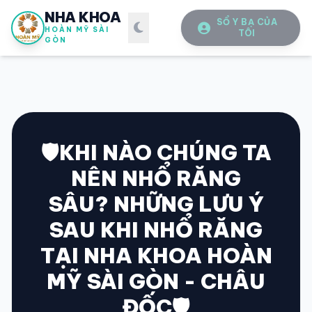
NHA KHOA
SỔ Y BẠ CỦA
HOÀN MỸ SÀI
TÔI
GÒN
🛡️KHI NÀO CHÚNG TA
NÊN NHỔ RĂNG
SỔ Y BẠ
ĐIỆN TỬ
SÂU? NHỮNG LƯU Ý
Vui lòng đăng nhập bằng Số điện thoại đã đăng ký.
SAU KHI NHỔ RĂNG
TẠI NHA KHOA HOÀN
SỐ ĐIỆN THOẠI
MỸ SÀI GÒN - CHÂU
ĐỐC🛡️