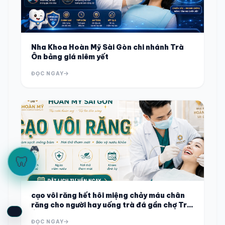
Nha Khoa Hoàn Mỹ Sài Gòn chi nhánh Trà
Ôn bảng giá niêm yết
ĐỌC NGAY
🎮
🦷
cạo vôi răng hết hôi miệng chảy máu chân
răng cho người hay uống trà đá gần chợ Trà
Ôn
ĐỌC NGAY