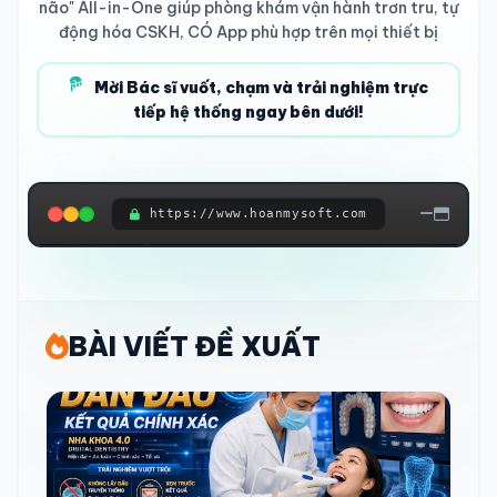
não" All-in-One giúp phòng khám vận hành trơn tru, tự
động hóa CSKH, CÓ App phù hợp trên mọi thiết bị
Mời Bác sĩ vuốt, chạm và trải nghiệm trực
tiếp hệ thống ngay bên dưới!
https://www.hoanmysoft.com
ĐANG KẾT NỐI HỆ THỐNG...
BÀI VIẾT ĐỀ XUẤT