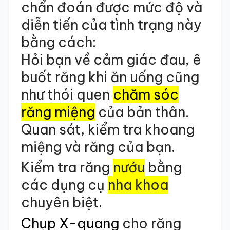
chẩn đoán được mức độ và
diễn tiến của tình trạng này
bằng cách:
Hỏi bạn về cảm giác đau, ê
buốt răng khi ăn uống cũng
như thói quen
chăm sóc
răng miệng
của bản thân.
Quan sát, kiểm tra khoang
miệng và răng của bạn.
Kiểm tra răng
nướu
bằng
các dụng cụ
nha khoa
chuyên biệt.
Chụp X-quang
cho răng