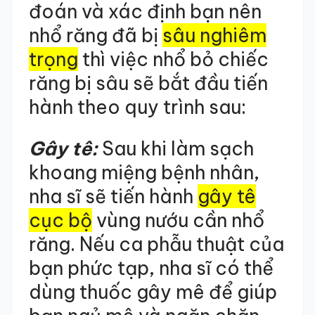
đoán và xác định bạn nên
nhổ răng đã bị
sâu nghiêm
trọng
thì việc nhổ bỏ chiếc
răng bị sâu sẽ bắt đầu tiến
hành theo quy trình sau:
Gây tê:
Sau khi làm sạch
khoang miệng bệnh nhân,
nha sĩ sẽ tiến hành
gây tê
cục bộ
vùng nướu cần nhổ
răng. Nếu ca phẫu thuật của
bạn phức tạp, nha sĩ có thể
dùng thuốc gây mê để giúp