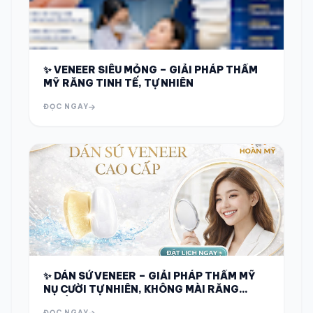
✨ VENEER SIÊU MỎNG – GIẢI PHÁP THẨM
MỸ RĂNG TINH TẾ, TỰ NHIÊN
ĐỌC NGAY
✨ DÁN SỨ VENEER – GIẢI PHÁP THẨM MỸ
NỤ CƯỜI TỰ NHIÊN, KHÔNG MÀI RĂNG
NHIỀU ✨
ĐỌC NGAY