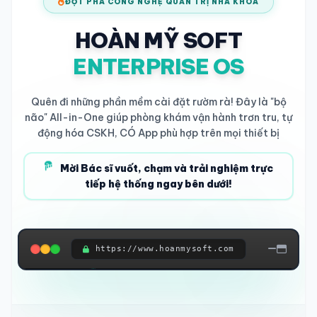
ĐỘT PHÁ CÔNG NGHỆ QUẢN TRỊ NHA KHOA
HOÀN MỸ SOFT
ENTERPRISE OS
Quên đi những phần mềm cài đặt rườm rà! Đây là "bộ
não" All-in-One giúp phòng khám vận hành trơn tru, tự
động hóa CSKH, CÓ App phù hợp trên mọi thiết bị
Mời Bác sĩ vuốt, chạm và trải nghiệm trực
tiếp hệ thống ngay bên dưới!
https://www.hoanmysoft.com
ĐANG KẾT NỐI HỆ THỐNG...