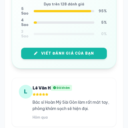
Dựa trên 128 đánh giá
5
95%
Sao
4
5%
Sao
3
0%
Sao
VIẾT ĐÁNH GIÁ CỦA BẠN
Lê Văn H
Đã khám
L
Bác sĩ Hoàn Mỹ Sài Gòn làm rất mát tay,
phòng khám sạch sẽ hiện đại.
Hôm qua