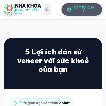
NHA KHOA
SỔ Y BẠ CỦA
HOÀN MỸ SÀI
TÔI
GÒN
5 Lợi ích dán sứ
veneer với sức khoẻ
SỔ Y BẠ
ĐIỆN TỬ
của bạn
Vui lòng đăng nhập bằng Số điện thoại đã đăng ký.
SỐ ĐIỆN THOẠI
Thời gian đọc ước tính:
2 phút