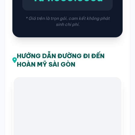
* Giá trên là trọn gói, cam kết không phát
sinh chi phí.
HƯỚNG DẪN ĐƯỜNG ĐI ĐẾN
HOÀN MỸ SÀI GÒN