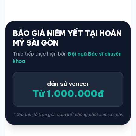
BÁO GIÁ NIÊM YẾT TẠI HOÀN
MỸ SÀI GÒN
Trực tiếp thực hiện bởi:
Đội ngũ Bác sĩ chuyên
khoa
dán sứ veneer
Từ 1.000.000đ
* Giá trên là trọn gói, cam kết không phát sinh chi phí.