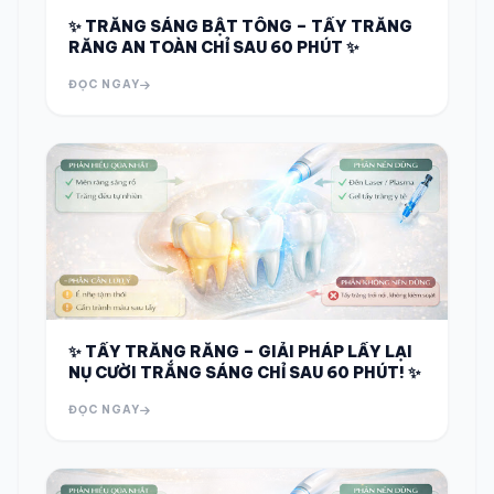
✨ TRẮNG SÁNG BẬT TÔNG – TẨY TRẮNG
RĂNG AN TOÀN CHỈ SAU 60 PHÚT ✨
ĐỌC NGAY
✨ TẨY TRẮNG RĂNG – GIẢI PHÁP LẤY LẠI
NỤ CƯỜI TRẮNG SÁNG CHỈ SAU 60 PHÚT! ✨
ĐỌC NGAY