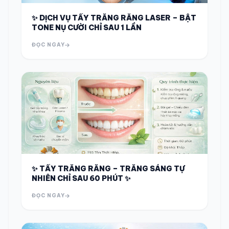
✨ DỊCH VỤ TẨY TRẮNG RĂNG LASER – BẬT
TONE NỤ CƯỜI CHỈ SAU 1 LẦN
ĐỌC NGAY
✨ TẨY TRẮNG RĂNG – TRẮNG SÁNG TỰ
NHIÊN CHỈ SAU 60 PHÚT ✨
ĐỌC NGAY