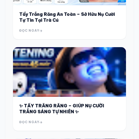
Tẩy Trắng Răng An Toàn – Sở Hữu Nụ Cười
Tự Tin Tại Trà Cú
ĐỌC NGAY
✨ TẨY TRẮNG RĂNG – GIÚP NỤ CƯỜI
TRẮNG SÁNG TỰ NHIÊN ✨
ĐỌC NGAY