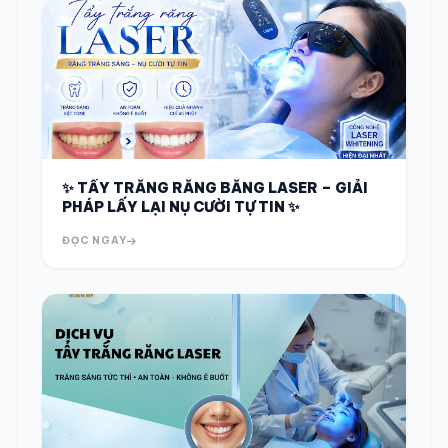
✨ TẨY TRẮNG RĂNG BẰNG LASER – GIẢI
PHÁP LẤY LẠI NỤ CƯỜI TỰ TIN ✨
ĐỌC NGAY