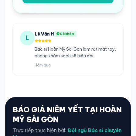
Lê Văn H
Đã khám
L
Bác sĩ Hoàn Mỹ Sài Gòn làm rất mát tay,
phòng khám sạch sẽ hiện đại.
Hôm qua
BÁO GIÁ NIÊM YẾT TẠI HOÀN
MỸ SÀI GÒN
Trực tiếp thực hiện bởi:
Đội ngũ Bác sĩ chuyên