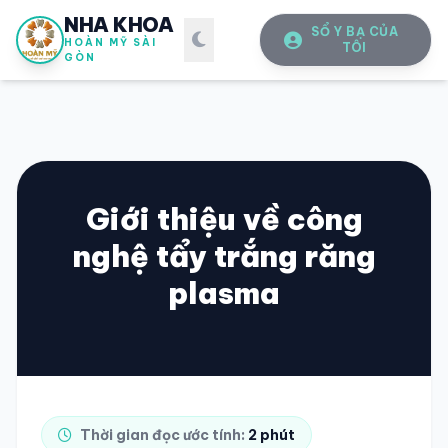
NHA KHOA
SỔ Y BẠ CỦA
HOÀN MỸ SÀI
TÔI
GÒN
Giới thiệu về công
nghệ tẩy trắng răng
SỔ Y BẠ
ĐIỆN TỬ
plasma
Vui lòng đăng nhập bằng Số điện thoại đã đăng ký.
SỐ ĐIỆN THOẠI
Thời gian đọc ước tính:
2 phút