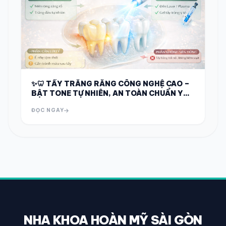
✨🦷 TẨY TRẮNG RĂNG CÔNG NGHỆ CAO –
BẬT TONE TỰ NHIÊN, AN TOÀN CHUẨN Y
KHOA 🦷✨
ĐỌC NGAY
NHA KHOA HOÀN MỸ SÀI GÒN