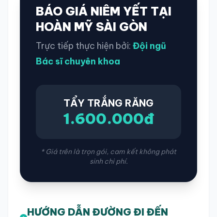
BÁO GIÁ NIÊM YẾT TẠI
HOÀN MỸ SÀI GÒN
Trực tiếp thực hiện bởi:
Đội ngũ
Bác sĩ chuyên khoa
TẨY TRẮNG RĂNG
1.600.000đ
* Giá trên là trọn gói, cam kết không phát
sinh chi phí.
HƯỚNG DẪN ĐƯỜNG ĐI ĐẾN