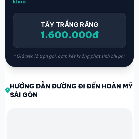
khoa
TẨY TRẮNG RĂNG
1.600.000đ
* Giá trên là trọn gói, cam kết không phát sinh chi phí.
HƯỚNG DẪN ĐƯỜNG ĐI ĐẾN HOÀN MỸ
SÀI GÒN