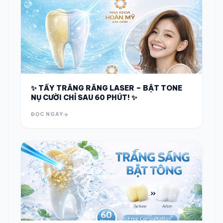
✨ TẨY TRẮNG RĂNG LASER – BẬT TONE
NỤ CƯỜI CHỈ SAU 60 PHÚT! ✨
ĐỌC NGAY