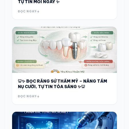
TỰ TIN MỖI NGÀY ✨
ĐỌC NGAY
🦷✨ BỌC RĂNG SỨ THẨM MỸ – NÂNG TẦM
NỤ CƯỜI, TỰ TIN TỎA SÁNG ✨🦷
ĐỌC NGAY