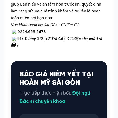
giúp Bạn hiểu và an tâm hơn trước khi quyết định 
làm răng sứ. Và quá trình khám và tư vấn là hoàn 
toàn miễn phí bạn nha.
𝑁ℎ𝑎 𝑘ℎ𝑜𝑎 ℎ𝑜𝑎̀𝑛 𝑚𝑦̃ 𝑆𝑎̀𝑖 𝐺𝑜̀𝑛 - 𝐶𝑁 𝑇𝑟𝑎̀ 𝐶𝑢́
 0294.653.5678
349 Đ𝒖̛𝒐̛̀𝒏𝒈 3/2 ,𝑻𝑻.𝑻𝒓𝒂̀ 𝑪𝒖́ ( Đ𝒐̂́𝒊 𝒅𝒊𝒆̣̂𝒏 𝒄𝒉𝒐̛̣ 𝒎𝒐̛́𝒊 𝑻𝒓𝒂̀ 
𝑪𝒖́ )
BÁO GIÁ NIÊM YẾT TẠI
HOÀN MỸ SÀI GÒN
Trực tiếp thực hiện bởi:
Đội ngũ
Bác sĩ chuyên khoa