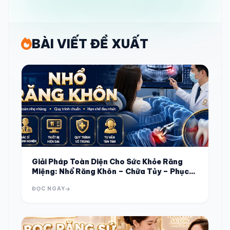
ĐANG KẾT NỐI HỆ THỐNG...
BÀI VIẾT ĐỀ XUẤT
Giải Pháp Toàn Diện Cho Sức Khỏe Răng
Miệng: Nhổ Răng Khôn – Chữa Tủy – Phục
Hình Răng Sứ
ĐỌC NGAY