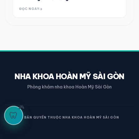
ĐỌC NGAY
NHA KHOA HOÀN MỸ SÀI GÒN
Phòng khám nha khoa Hoàn Mỹ Sài Gòn
🎮
🦷
© BẢN QUYỀN THUỘC NHA KHOA HOÀN MỸ SÀI GÒN