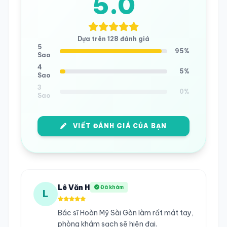
5.0
Dựa trên 128 đánh giá
5
95%
Sao
4
5%
Sao
3
0%
Sao
VIẾT ĐÁNH GIÁ CỦA BẠN
Lê Văn H
Đã khám
L
Bác sĩ Hoàn Mỹ Sài Gòn làm rất mát tay,
phòng khám sạch sẽ hiện đại.