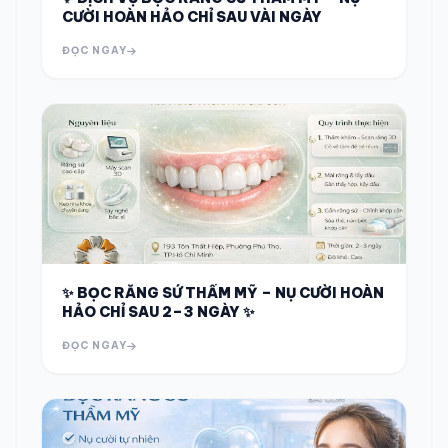
CƯỜI HOÀN HẢO CHỈ SAU VÀI NGÀY
ĐỌC NGAY
✨ BỌC RĂNG SỨ THẨM MỸ – NỤ CƯỜI HOÀN
HẢO CHỈ SAU 2–3 NGÀY ✨
ĐỌC NGAY