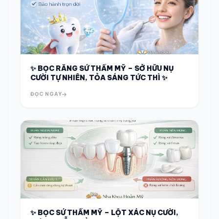
✨ BỌC RĂNG SỨ THẨM MỸ – SỞ HỮU NỤ
CƯỜI TỰ NHIÊN, TỎA SÁNG TỨC THÌ ✨
ĐỌC NGAY
✨ BỌC SỨ THẨM MỸ – LỘT XÁC NỤ CƯỜI,