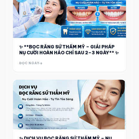
✨ **BỌC RĂNG SỨ THẨM MỸ – GIẢI PHÁP
NỤ CƯỜI HOÀN HẢO CHỈ SAU 2–3 NGÀY** ✨
ĐỌC NGAY
✨ DỊCH VỤ BỌC RĂNG SỨ THẨM MỸ – NỤ