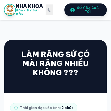
NHA KHOA
SỔ Y BẠ CỦA
HOÀN MỸ SÀI
TÔI
GÒN
LÀM RĂNG SỨ CÓ
MÀI RĂNG NHIỀU
SỔ Y BẠ
ĐIỆN TỬ
KHÔNG ???
Vui lòng đăng nhập bằng Số điện thoại đã đăng ký.
SỐ ĐIỆN THOẠI
Thời gian đọc ước tính:
2 phút