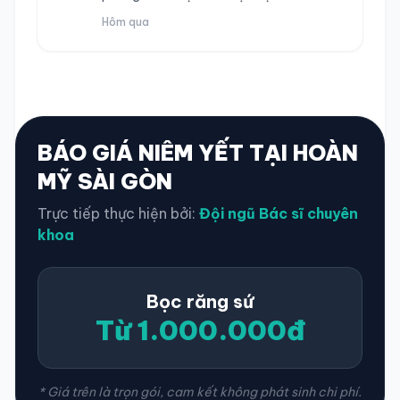
Hôm qua
BÁO GIÁ NIÊM YẾT TẠI HOÀN
MỸ SÀI GÒN
Trực tiếp thực hiện bởi:
Đội ngũ Bác sĩ chuyên
khoa
Bọc răng sứ
Từ 1.000.000đ
* Giá trên là trọn gói, cam kết không phát sinh chi phí.