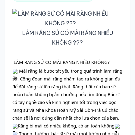
TRA CỨU HỒ SƠ
LÀM RĂNG SỨ CÓ MÀI RĂNG NHIỀU
KHÔNG ???
LÀM RĂNG SỨ CÓ MÀI RĂNG NHIỀU KHÔNG?
 Mài răng là bước tất yếu trong quá trình làm răng 
sứ. Công đoạn mài răng nhằm tạo ra không gian đủ 
để đặt răng sứ lên răng thật. Răng thật của bạn sẽ 
hoàn toàn không bị ảnh hưởng nếu tìm đúng Bác sĩ 
có tay nghề cao và kinh nghiệm tốt trong việc bọc 
răng sứ và Nha Khoa Hoàn Mỹ Sài Gòn-Trà Cú chắc 
chắn sẽ là nơi đúng đắn nhất cho lựa chọn của bạn.
Răng bị mài có nhiều không, có an toàn không
 Thông thường, bác sĩ sẽ mài một lượng nhỏ của 