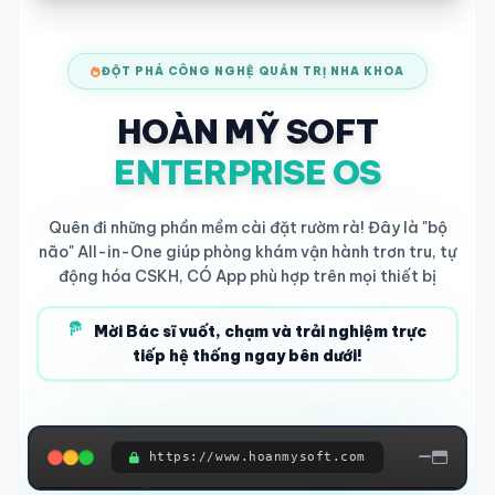
ĐỘT PHÁ CÔNG NGHỆ QUẢN TRỊ NHA KHOA
HOÀN MỸ SOFT
ENTERPRISE OS
Quên đi những phần mềm cài đặt rườm rà! Đây là "bộ
não" All-in-One giúp phòng khám vận hành trơn tru, tự
động hóa CSKH, CÓ App phù hợp trên mọi thiết bị
Mời Bác sĩ vuốt, chạm và trải nghiệm trực
tiếp hệ thống ngay bên dưới!
https://www.hoanmysoft.com