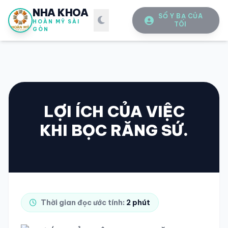
NHA KHOA
SỔ Y BẠ CỦA
HOÀN MỸ SÀI
TÔI
GÒN
LỢI ÍCH CỦA VIỆC
KHI BỌC RĂNG SỨ.
SỔ Y BẠ
ĐIỆN TỬ
Vui lòng đăng nhập bằng Số điện thoại đã đăng ký.
SỐ ĐIỆN THOẠI
Thời gian đọc ước tính:
2 phút