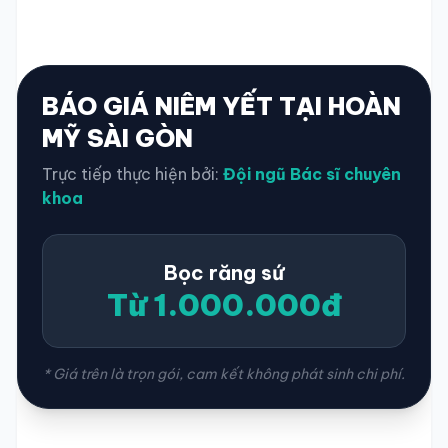
BÁO GIÁ NIÊM YẾT TẠI HOÀN
MỸ SÀI GÒN
Trực tiếp thực hiện bởi:
Đội ngũ Bác sĩ chuyên
khoa
Bọc răng sứ
Từ 1.000.000đ
* Giá trên là trọn gói, cam kết không phát sinh chi phí.