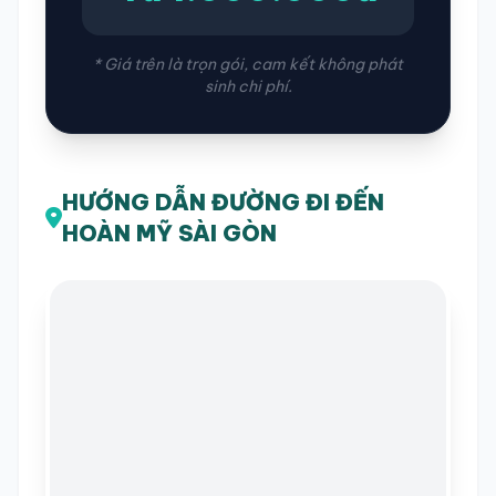
* Giá trên là trọn gói, cam kết không phát
sinh chi phí.
HƯỚNG DẪN ĐƯỜNG ĐI ĐẾN
HOÀN MỸ SÀI GÒN