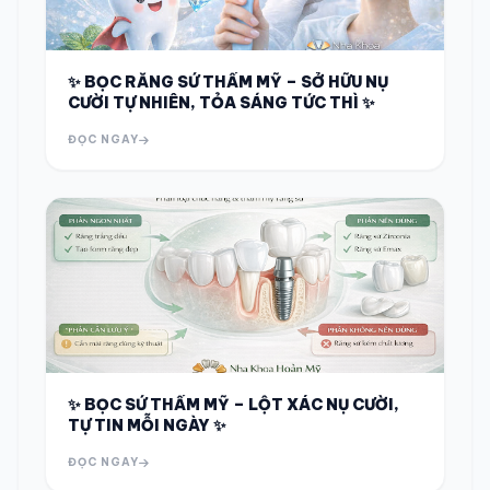
✨ BỌC RĂNG SỨ THẨM MỸ – SỞ HỮU NỤ
CƯỜI TỰ NHIÊN, TỎA SÁNG TỨC THÌ ✨
ĐỌC NGAY
✨ BỌC SỨ THẨM MỸ – LỘT XÁC NỤ CƯỜI,
TỰ TIN MỖI NGÀY ✨
ĐỌC NGAY