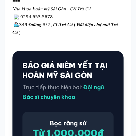
===
𝑁ℎ𝑎 𝑘ℎ𝑜𝑎 ℎ𝑜𝑎̀𝑛 𝑚𝑦̃ 𝑆𝑎̀𝑖 𝐺𝑜̀𝑛 - 𝐶𝑁 𝑇𝑟𝑎̀ 𝐶𝑢́
 0294.653.5678
349 Đ𝒖̛𝒐̛̀𝒏𝒈 3/2 ,𝑻𝑻.𝑻𝒓𝒂̀ 𝑪𝒖́ ( Đ𝒐̂́𝒊 𝒅𝒊𝒆̣̂𝒏 𝒄𝒉𝒐̛̣ 𝒎𝒐̛́𝒊 𝑻𝒓𝒂̀ 
𝑪𝒖́ )
BÁO GIÁ NIÊM YẾT TẠI
HOÀN MỸ SÀI GÒN
Trực tiếp thực hiện bởi:
Đội ngũ
Bác sĩ chuyên khoa
Bọc răng sứ
Từ 1.000.000đ