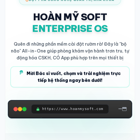
HOÀN MỸ SOFT
ENTERPRISE OS
Quên đi những phần mềm cài đặt rườm rà! Đây là "bộ
não" All-in-One giúp phòng khám vận hành trơn tru, tự
động hóa CSKH, CÓ App phù hợp trên mọi thiết bị
Mời Bác sĩ vuốt, chạm và trải nghiệm trực
tiếp hệ thống ngay bên dưới!
https://www.hoanmysoft.com
ĐANG KẾT NỐI HỆ THỐNG...