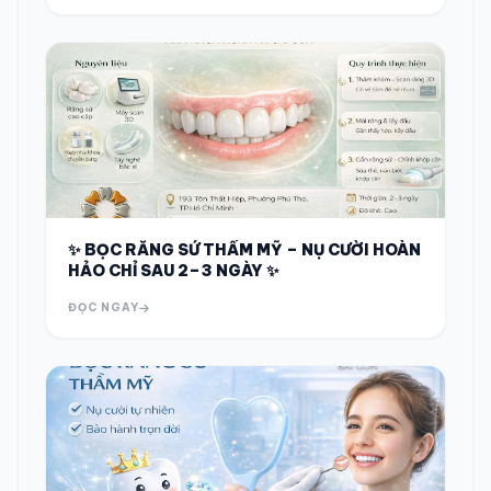
✨ BỌC RĂNG SỨ THẨM MỸ – NỤ CƯỜI HOÀN
HẢO CHỈ SAU 2–3 NGÀY ✨
ĐỌC NGAY