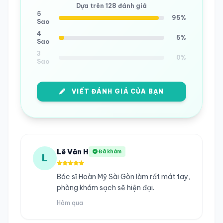
Dựa trên 128 đánh giá
5
95%
Sao
4
5%
Sao
3
0%
Sao
VIẾT ĐÁNH GIÁ CỦA BẠN
Lê Văn H
Đã khám
L
Bác sĩ Hoàn Mỹ Sài Gòn làm rất mát tay,
phòng khám sạch sẽ hiện đại.
Hôm qua