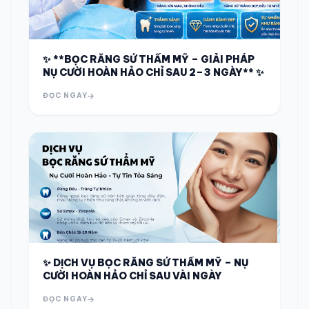
✨ **BỌC RĂNG SỨ THẨM MỸ – GIẢI PHÁP
NỤ CƯỜI HOÀN HẢO CHỈ SAU 2–3 NGÀY** ✨
ĐỌC NGAY
✨ DỊCH VỤ BỌC RĂNG SỨ THẨM MỸ – NỤ
CƯỜI HOÀN HẢO CHỈ SAU VÀI NGÀY
ĐỌC NGAY