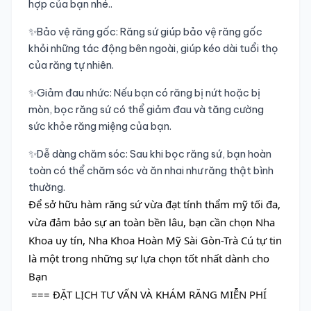
hợp của bạn nhé..
✨Bảo vệ răng gốc: Răng sứ giúp bảo vệ răng gốc 
khỏi những tác động bên ngoài, giúp kéo dài tuổi thọ 
của răng tự nhiên.
✨Giảm đau nhức: Nếu bạn có răng bị nứt hoặc bị 
mòn, bọc răng sứ có thể giảm đau và tăng cường 
sức khỏe răng miệng của bạn.
✨Dễ dàng chăm sóc: Sau khi bọc răng sứ, bạn hoàn 
toàn có thể chăm sóc và ăn nhai như răng thật bình 
thường. 
Để sở hữu hàm răng sứ vừa đạt tính thẩm mỹ tối đa, 
vừa đảm bảo sự an toàn bền lâu, bạn cần chọn Nha 
Khoa uy tín, Nha Khoa Hoàn Mỹ Sài Gòn-Trà Cú tự tin 
là một trong những sự lựa chọn tốt nhất dành cho 
Bạn
 === ĐẶT LỊCH TƯ VẤN VÀ KHÁM RĂNG MIỄN PHÍ 