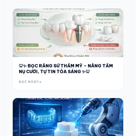
🦷✨ BỌC RĂNG SỨ THẨM MỸ – NÂNG TẦM
NỤ CƯỜI, TỰ TIN TỎA SÁNG ✨🦷
ĐỌC NGAY