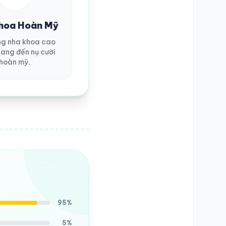
hoa Hoàn Mỹ
ng nha khoa cao
ang đến nụ cười
hoàn mỹ.
95%
5%