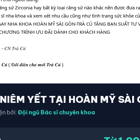
ăng sứ Zirconia hay bất kỳ loại răng sứ nào khác nên được đưa ra
 sĩ nha khoa và xem xét nhu cầu cũng như tình trạng sức khỏe củ
NGAY NHA KHOA HOÀN MỸ SÀI GÒN-TRÀ CÚ TẶNG BẠN SUẤT TƯ 
U CHƯƠNG TRÌNH ƯU ĐÃI DÀNH CHO KHÁCH HÀNG
 - 𝐶𝑁 𝑇𝑟𝑎̀ 𝐶𝑢́
 ( Đ𝒐̂́𝒊 𝒅𝒊𝒆̣̂𝒏 𝒄𝒉𝒐̛̣ 𝒎𝒐̛́𝒊 𝑻𝒓𝒂̀ 𝑪𝒖́ )
 NIÊM YẾT TẠI HOÀN MỸ SÀI
ện bởi:
Đội ngũ Bác sĩ chuyên khoa