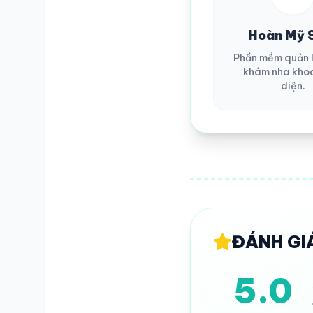
SỐ ĐIỆN THOẠI
Hoàn Mỹ 
Phần mềm quản 
khám nha kho
diện.
TRA CỨU HỒ SƠ
ĐÁNH GI
5.0