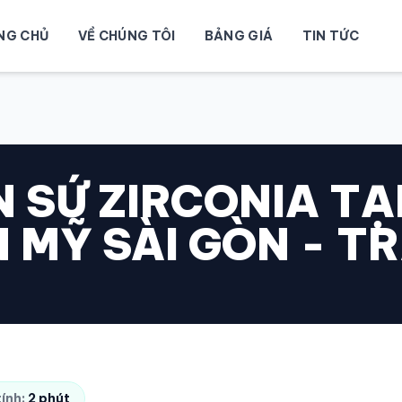
NG CHỦ
VỀ CHÚNG TÔI
BẢNG GIÁ
TIN TỨC
 SỨ ZIRCONIA TẠ
 MỸ SÀI GÒN - TR
tính:
2 phút