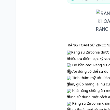
RĂNG 
RĂNG TOÀN SỨ ZIRCONIA
Răng sứ Zirconia được 
nhiều ưu điểm cực kỳ vượt
 Độ bền cao: Răng sứ Z
người dùng có thể sử dụn
Tính thẩm mỹ tốt: Răn
gian, giúp mang lại nụ cườ
 Khả năng chống ăn mò
dùng sử dụng một cách an
 Răng sứ Zirconia khô
lại sự thoải mái và an to