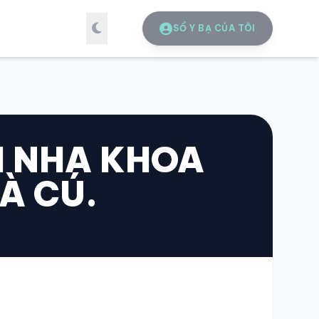
SỔ Y BẠ CỦA TÔI
I NHA KHOA
À CÚ.