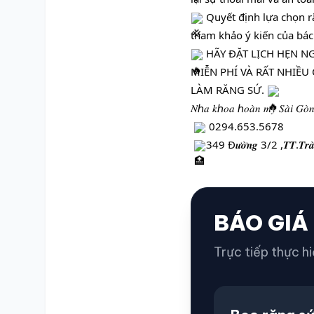
 Quyết định lựa chọn r
tham khảo ý kiến của bác
 HÃY ĐẶT LỊCH HẸN 
MIỄN PHÍ VÀ RẤT NHIỀ
LÀM RĂNG SỨ. 
𝑁ℎ𝑎 𝑘ℎ𝑜𝑎 ℎ𝑜𝑎̀𝑛 𝑚𝑦̃ 𝑆𝑎̀𝑖 𝐺𝑜̀𝑛
 0294.653.5678
349 Đ𝒖̛𝒐̛̀𝒏𝒈 3/2 ,𝑻𝑻.𝑻𝒓𝒂̀ 𝑪𝒖́
BÁO GIÁ
Trực tiếp thực hi