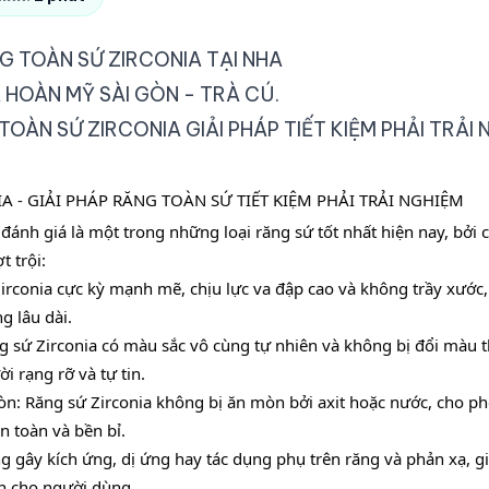
TOÀN SỨ ZIRCONIA GIẢI PHÁP TIẾT KIỆM PHẢI TRẢI 
 - GIẢI PHÁP RĂNG TOÀN SỨ TIẾT KIỆM PHẢI TRẢI NGHIỆM
đánh giá là một trong những loại răng sứ tốt nhất hiện nay, bởi 
 trội:
irconia cực kỳ mạnh mẽ, chịu lực va đập cao và không trầy xước,
g lâu dài.
g sứ Zirconia có màu sắc vô cùng tự nhiên và không bị đổi màu t
i rạng rỡ và tự tin.
n: Răng sứ Zirconia không bị ăn mòn bởi axit hoặc nước, cho ph
 toàn và bền bỉ.
ng gây kích ứng, dị ứng hay tác dụng phụ trên răng và phản xạ, 
àn cho người dùng.