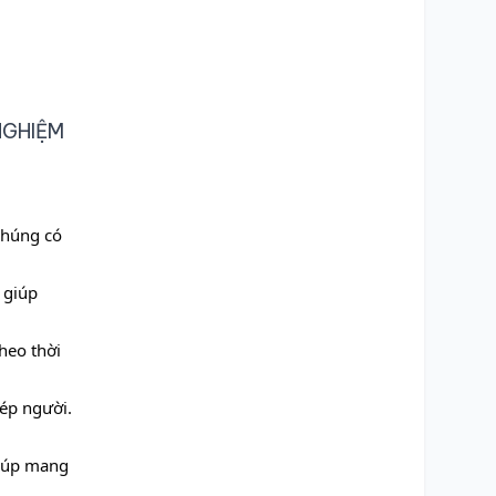
NGHIỆM
chúng có
 giúp
heo thời
ép người.
giúp mang