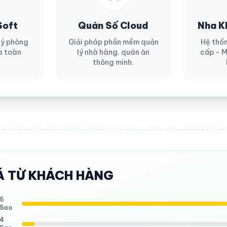
Soft
Quán Số Cloud
Nha K
lý phòng
Giải pháp phần mềm quản
Hệ thố
a toàn
lý nhà hàng, quán ăn
cấp - M
thông minh.
Á TỪ KHÁCH HÀNG
5
Sao
4