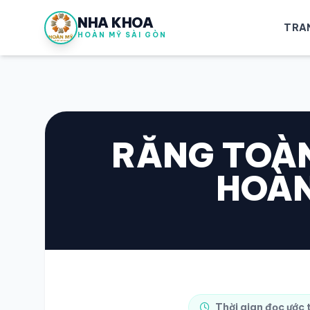
NHA KHOA
TRA
HOÀN MỸ SÀI GÒN
RĂNG TOÀN
HOÀN
Thời gian đọc ước 