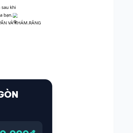
 sau khi
a bạn.
VẤN VÀ KHÁM.RĂNG 
 GÒN