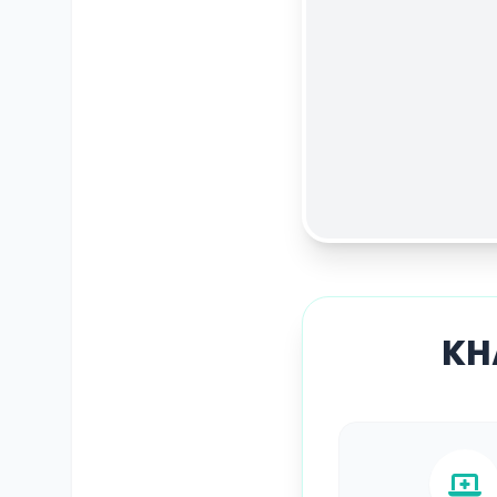
KH
SỔ Y BẠ
ĐIỆN TỬ
Vui lòng đăng nhập bằng Số điện thoại đã đăng ký.