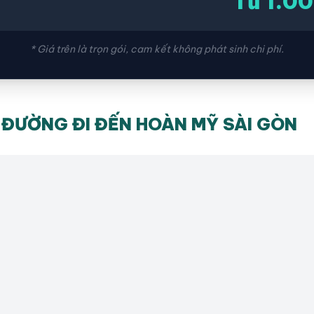
Từ 1.0
ứ
* Giá trên là trọn gói, cam kết không phát sinh chi phí.
ĐƯỜNG ĐI ĐẾN HOÀN MỸ SÀI GÒN