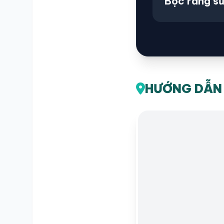
Bọc răng s
HƯỚNG DẪN 