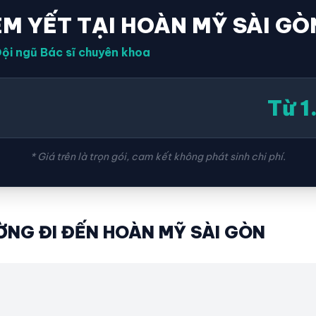
ÊM YẾT TẠI HOÀN MỸ SÀI GÒ
ội ngũ Bác sĩ chuyên khoa
Từ 
* Giá trên là trọn gói, cam kết không phát sinh chi phí.
NG ĐI ĐẾN HOÀN MỸ SÀI GÒN