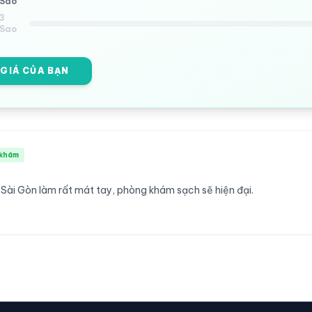
Sao
3
Sao
 GIÁ CỦA BẠN
khám
 Sài Gòn làm rất mát tay, phòng khám sạch sẽ hiện đại.