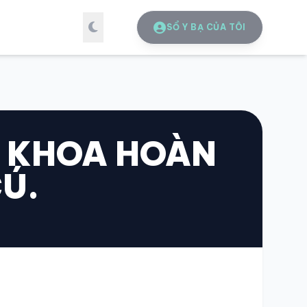
SỔ Y BẠ CỦA TÔI
A KHOA HOÀN
CÚ.