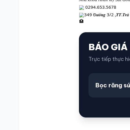
0294.653.5678
349 Đ𝒖̛𝒐̛̀𝒏𝒈 3/2 ,𝑻𝑻.𝑻𝒓𝒂̀ 𝑪𝒖́ (
BÁO GIÁ
Trực tiếp thực hi
Bọc răng s