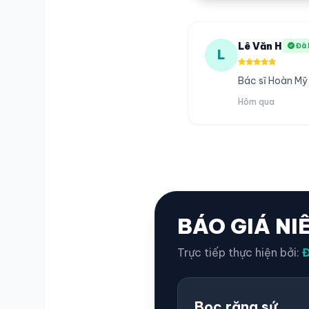
Lê Văn H
Đã 
L
Bác sĩ Hoàn Mỹ
Hôm qua
BÁO GIÁ NI
Trực tiếp thực hiện bởi:
Đ
Bọc răng sứ