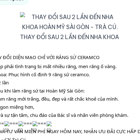
THAY ĐỔI SAU 2 LẦN ĐẾN NHA KHOA
Y ĐỔI DIỆN MẠO CHỈ VỚI RĂNG SỨ CERAMCO
 phải tình trạng bị mất nhiều răng, men răng ố vàng.
hoa: Phục hình cố định 9 răng sứ ceramco.
 lần
u khi làm răng sứ tại Hoàn Mỹ Sài Gòn:
àm răng mới trắng, đều, đẹp và rất chắc khoẻ của mình.
ngon miệng hơn,
 và sự tận tâm, chu đáo của Bác sĩ và nhân viên phòng khám.
==
===
===
===
VÀ TƯ VẤN MIỄN PHÍ NGAY HÔM NAY, NHẬN ƯU ĐÃI CỰC HẤP 
 - 𝐶𝑁 𝑇𝑟𝑎̀ 𝐶𝑢́