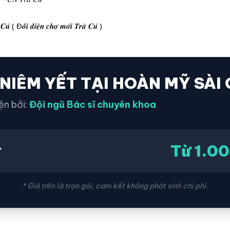
 Đ𝒐̂́𝒊 𝒅𝒊𝒆̣̂𝒏 𝒄𝒉𝒐̛̣ 𝒎𝒐̛́𝒊 𝑻𝒓𝒂̀ 𝑪𝒖́ )
 NIÊM YẾT TẠI HOÀN MỸ SÀI
ện bởi:
Đội ngũ Bác sĩ chuyên khoa
Từ 1.0
ứ
* Giá trên là trọn gói, cam kết không phát sinh chi phí.