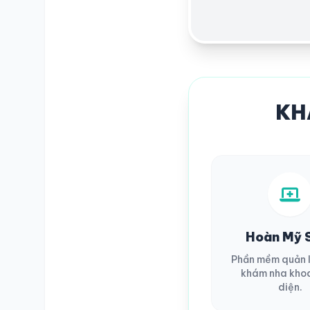
KH
Hoàn Mỹ 
SỔ Y BẠ
ĐIỆN TỬ
Phần mềm quản 
khám nha kho
Vui lòng đăng nhập bằng Số điện thoại đã đăng ký.
diện.