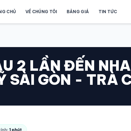
NG CHỦ
VỀ CHÚNG TÔI
BẢNG GIÁ
TIN TỨC
AU 2 LẦN ĐẾN NH
 SÀI GÒN - TRÀ 
tính:
1 phút