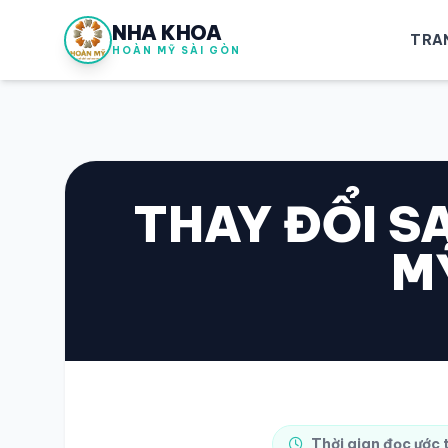
NHA KHOA
TRA
HOÀN MỸ SÀI GÒN
THAY ĐỔI S
MỸ
Thời gian đọc ước 