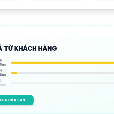
Á TỪ KHÁCH HÀNG
5
Sao
4
Sao
3
Sao
 GIÁ CỦA BẠN