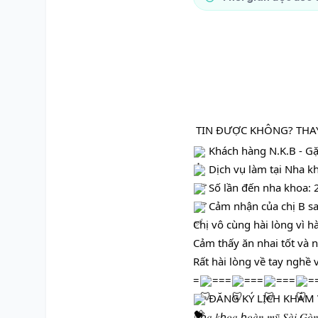
TIN ĐƯỢC KHÔNG? THA
Khách hàng N.K.B - Gặp
Dịch vụ làm tại Nha k
Số lần đến nha khoa: 2
Cảm nhận của chị B sa
Chị
vô cùng hài lòng vì h
Cảm thấy ăn nhai tốt và 
Rất hài lòng về tay nghề
=
===
===
===
=
ĐĂNG KÝ LỊCH KHÁM 
𝑁ℎ𝑎 𝑘ℎ𝑜𝑎 ℎ𝑜𝑎̀𝑛 𝑚𝑦̃ 𝑆𝑎̀𝑖 𝐺𝑜̀𝑛