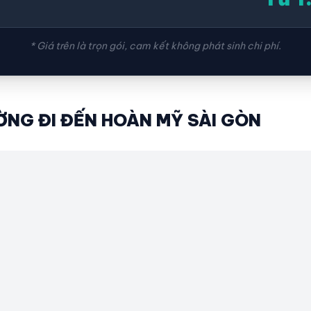
* Giá trên là trọn gói, cam kết không phát sinh chi phí.
NG ĐI ĐẾN HOÀN MỸ SÀI GÒN