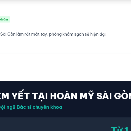
khám
 Sài Gòn làm rất mát tay, phòng khám sạch sẽ hiện đại.
ÊM YẾT TẠI HOÀN MỸ SÀI GÒ
ội ngũ Bác sĩ chuyên khoa
Từ 