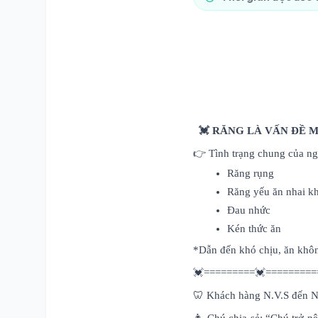
💓 RĂNG LÀ VẤN ĐỀ
👉 Tình trạng chung của ng
Răng rụng
Răng yếu ăn nhai k
Đau nhức
Kén thức ăn
*Dẫn đến khó chịu, ăn khôn
💓=========💓=========
🦷 Khách hàng N.V.S đến Nh