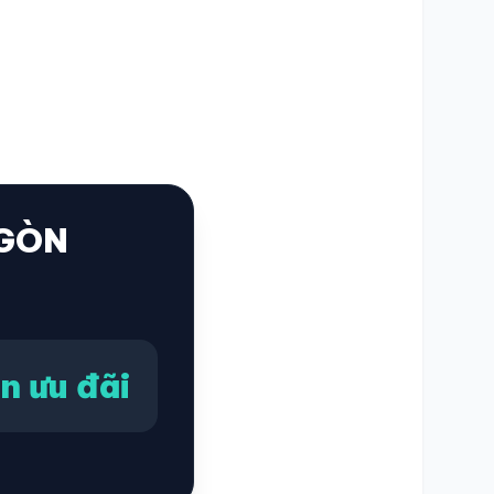
 GÒN
n ưu đãi