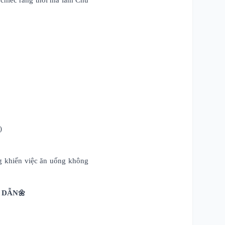
i chiếc răng thôi mà làm Chú
 )
g khiến việc ăn uống không
 DẪN🌼