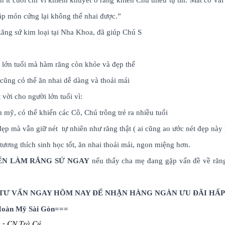
n ít cười chỉ vì khiếm khuyết ở răng khiến Chú thiếu tự tin. Mất có và
ặp món cứng lại không thể nhai được.”
ăng sứ kim loại tại Nha Khoa, đã giúp Chú S
 lớn tuổi mà hàm răng còn khỏe và đẹp thế
ũng có thể ăn nhai dễ dàng và thoải mái
 vời cho người lớn tuổi vì:
 mỹ, có thể khiến các Cô, Chú trông trẻ ra nhiều tuổi
ẹp mà vẫn giữ nét tự nhiên như răng thật ( ai cũng ao ước nét đẹp này
tương thích sinh học tốt, ăn nhai thoải mái, ngon miệng hơn.
ẾN LÀM RĂNG SỨ NGAY
nếu thấy cha mẹ đang gặp vấn đề về răn
TƯ VẤN NGAY HÔM NAY ĐỂ NHẬN HÀNG NGÀN ƯU ĐÃI HẤP
oàn Mỹ Sài Gòn===
 - 𝐶𝑁 𝑇𝑟𝑎̀ 𝐶𝑢́