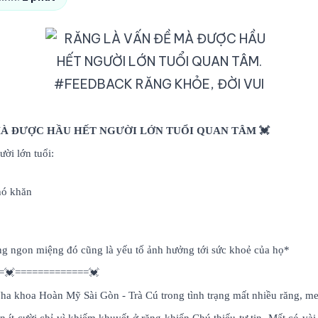
#FEEDBACK RĂNG KHỎE, ĐỜI VUI
 MÀ ĐƯỢC HẦU HẾT NGƯỜI LỚN TUỔI QUAN TÂM 💓
ười lớn tuổi:
hó khăn
g ngon miệng đó cũng là yếu tố ảnh hưởng tới sức khoẻ của họ*
=💓=============💓
a khoa Hoàn Mỹ Sài Gòn - Trà Cú trong tình trạng mất nhiều răng, me