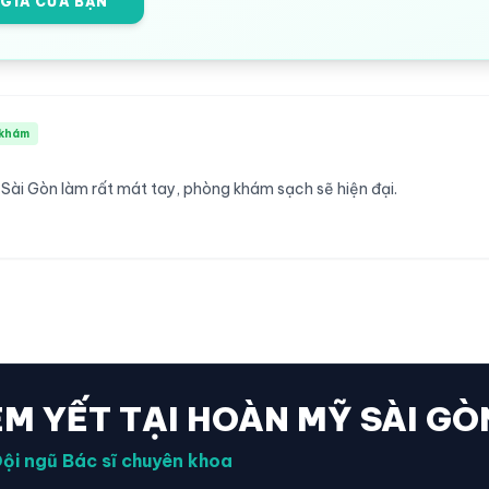
 GIÁ CỦA BẠN
khám
 Sài Gòn làm rất mát tay, phòng khám sạch sẽ hiện đại.
ÊM YẾT TẠI HOÀN MỸ SÀI GÒ
ội ngũ Bác sĩ chuyên khoa