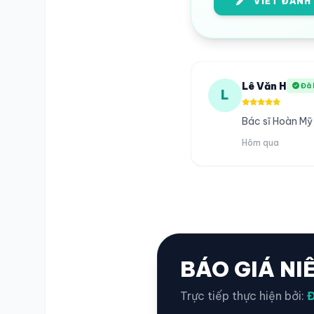
VIẾT ĐÁNH
Lê Văn H
Đã 
L
Bác sĩ Hoàn Mỹ
Hôm qua
BÁO GIÁ NI
Trực tiếp thực hiện bởi:
Đ