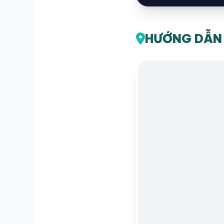
HƯỚNG DẪN 
SỔ Y BẠ
ĐIỆN TỬ
Vui lòng đăng nhập bằng Số điện thoại đã đăng ký.