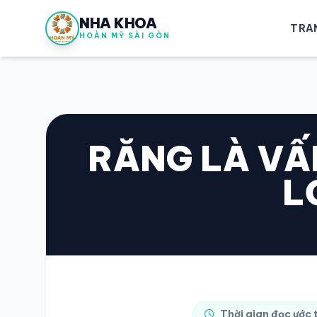
NHA KHOA
TRA
HOÀN MỸ SÀI GÒN
RĂNG LÀ VẤ
L
Thời gian đọc ước 