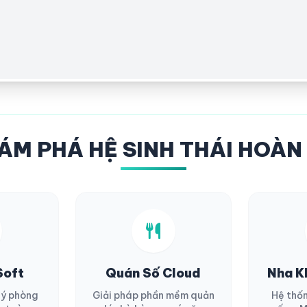
ÁM PHÁ HỆ SINH THÁI HOÀN
Soft
Quán Số Cloud
Nha K
lý phòng
Giải pháp phần mềm quản
Hệ thố