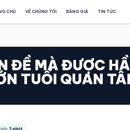
NG CHỦ
VỀ CHÚNG TÔI
BẢNG GIÁ
TIN TỨC
N ĐỀ MÀ ĐƯỢC HẦ
ỚN TUỔI QUAN TÂ
tính:
2 phút