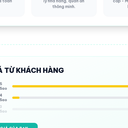
a toàn
lý nhà hàng, quán ăn
cấp - M
thông minh.
Á TỪ KHÁCH HÀNG
5
Sao
4
Sao
3
Sao