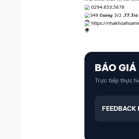
0294.653.5678
349 Đ𝒖̛𝒐̛̀𝒏𝒈 3/2 ,𝑻𝑻.𝑻𝒓𝒂̀ 𝑪𝒖́ (
https://nhakhoahoanm
BÁO GIÁ
Trực tiếp thực hi
FEEDBACK 