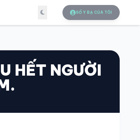
SỔ Y BẠ CỦA TÔI
U HẾT NGƯỜI
M.