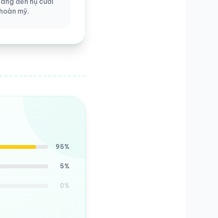
ang đến nụ cười
hoàn mỹ.
95%
5%
0%