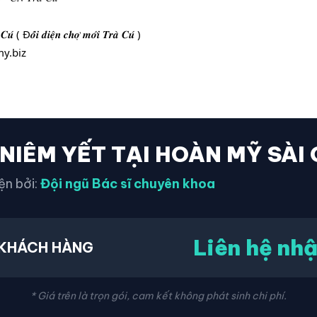
 Đ𝒐̂́𝒊 𝒅𝒊𝒆̣̂𝒏 𝒄𝒉𝒐̛̣ 𝒎𝒐̛́𝒊 𝑻𝒓𝒂̀ 𝑪𝒖́ )
y.biz
 NIÊM YẾT TẠI HOÀN MỸ SÀI
ện bởi:
Đội ngũ Bác sĩ chuyên khoa
Liên hệ nhậ
KHÁCH HÀNG
* Giá trên là trọn gói, cam kết không phát sinh chi phí.