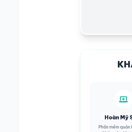
SỐ ĐIỆN THOẠI
TRA CỨU HỒ SƠ
KH
Hoàn Mỹ 
Phần mềm quản 