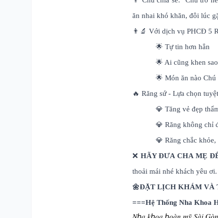
👨 Chú chia sẻ: “Chú trở nê
ăn nhai khó khăn, đôi lúc g
👨‍🔬 Với dịch vụ PHCĐ 5 R
🌟 Tự tin hơn hẳn
🌟 Ai cũng khen sao
🌟 Món ăn nào Chú c
🔥 Răng sứ - Lựa chọn tuyệt
💎 Tăng vẻ đẹp thẩm
💎 Răng không chỉ đ
💎 Răng chắc khỏe, 
❌
HÃY ĐƯA CHA MẸ Đ
thoải mái nhé khách yêu ơi.
🌼ĐẶT LỊCH KHÁM VÀ 
===Hệ Thống Nha Khoa H
𝑁ℎ𝑎 𝑘ℎ𝑜𝑎 ℎ𝑜𝑎̀𝑛 𝑚𝑦̃ 𝑆𝑎̀𝑖 𝐺𝑜̀𝑛