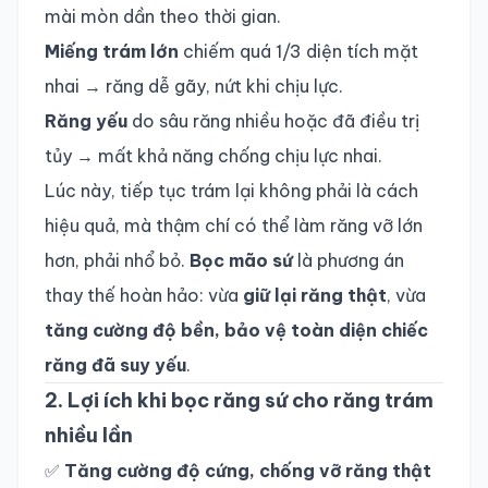
mài mòn dần theo thời gian.
Miếng trám lớn
chiếm quá 1/3 diện tích mặt
nhai → răng dễ gãy, nứt khi chịu lực.
Răng yếu
do sâu răng nhiều hoặc đã điều trị
tủy → mất khả năng chống chịu lực nhai.
Lúc này, tiếp tục trám lại không phải là cách
hiệu quả, mà thậm chí có thể làm răng vỡ lớn
hơn, phải nhổ bỏ.
Bọc mão sứ
là phương án
thay thế hoàn hảo: vừa
giữ lại răng thật
, vừa
tăng cường độ bền, bảo vệ toàn diện chiếc
răng đã suy yếu
.
2. Lợi ích khi bọc răng sứ cho răng trám
nhiều lần
✅
Tăng cường độ cứng, chống vỡ răng thật