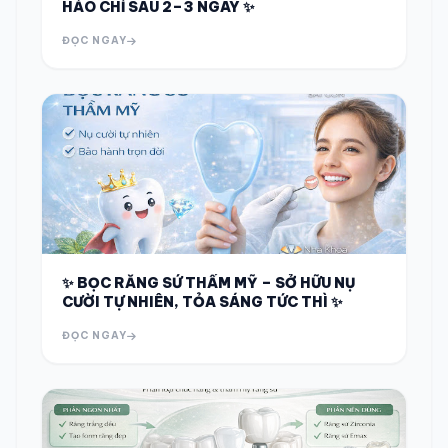
HẢO CHỈ SAU 2–3 NGÀY ✨
ĐỌC NGAY
✨ BỌC RĂNG SỨ THẨM MỸ – SỞ HỮU NỤ
CƯỜI TỰ NHIÊN, TỎA SÁNG TỨC THÌ ✨
ĐỌC NGAY