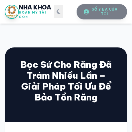
NHA KHOA
SỔ Y BẠ CỦA
HOÀN MỸ SÀI
TÔI
GÒN
Bọc Sứ Cho Răng Đã
Trám Nhiều Lần –
SỔ Y BẠ
ĐIỆN TỬ
Giải Pháp Tối Ưu Để
Vui lòng đăng nhập bằng Số điện thoại đã đăng ký.
Bảo Tồn Răng
SỐ ĐIỆN THOẠI