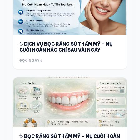
✨ DỊCH VỤ BỌC RĂNG SỨ THẨM MỸ – NỤ
CƯỜI HOÀN HẢO CHỈ SAU VÀI NGÀY
ĐỌC NGAY
✨ BỌC RĂNG SỨ THẨM MỸ – NỤ CƯỜI HOÀN