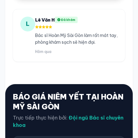
Lê Văn H
Đã khám
L
Bác sĩ Hoàn Mỹ Sài Gòn làm rất mát tay,
phòng khám sạch sẽ hiện đại.
Hôm qua
BÁO GIÁ NIÊM YẾT TẠI HOÀN
MỸ SÀI GÒN
Trực tiếp thực hiện bởi:
Đội ngũ Bác sĩ chuyên
khoa