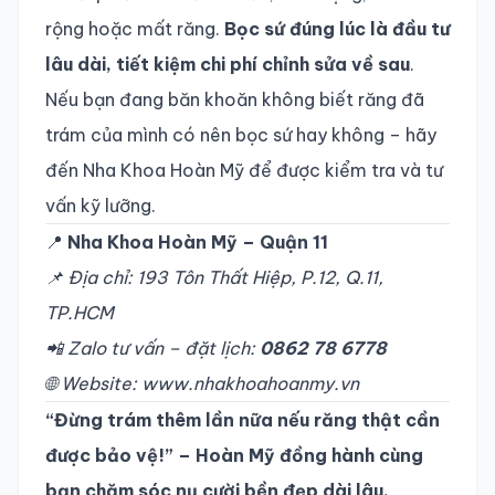
rộng hoặc mất răng.
Bọc sứ đúng lúc là đầu tư
lâu dài, tiết kiệm chi phí chỉnh sửa về sau
.
Nếu bạn đang băn khoăn không biết răng đã
trám của mình có nên bọc sứ hay không – hãy
đến Nha Khoa Hoàn Mỹ để được kiểm tra và tư
vấn kỹ lưỡng.
📍
Nha Khoa Hoàn Mỹ – Quận 11
📌 Địa chỉ: 193 Tôn Thất Hiệp, P.12, Q.11,
TP.HCM
📲 Zalo tư vấn – đặt lịch:
0862 78 6778
🌐 Website:
www.nhakhoahoanmy.vn
“Đừng trám thêm lần nữa nếu răng thật cần
được bảo vệ!” – Hoàn Mỹ đồng hành cùng
bạn chăm sóc nụ cười bền đẹp dài lâu.