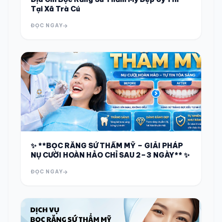
Tại Xã Trà Cú
ĐỌC NGAY
✨ **BỌC RĂNG SỨ THẨM MỸ – GIẢI PHÁP
NỤ CƯỜI HOÀN HẢO CHỈ SAU 2–3 NGÀY** ✨
ĐỌC NGAY