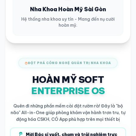
Nha Khoa Hoàn Mỹ Sài Gòn
Hệ thống nha khoa uy tín - Mang đến nụ cười
hoàn mỹ.
ĐỘT PHÁ CÔNG NGHỆ QUẢN TRỊ NHA KHOA
HOÀN MỸ SOFT
ENTERPRISE OS
Quên đi những phần mềm cài đặt rườm rà! Đây là "bộ
não" All-in-One giúp phòng khám vận hành trơn tru, tự
động hóa CSKH, CÓ App phù hợp trên mọi thiết bị
Mời Bác sĩ vuốt, chạm và trải nghiệm trực