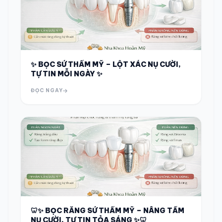
✨ BỌC SỨ THẨM MỸ – LỘT XÁC NỤ CƯỜI,
TỰ TIN MỖI NGÀY ✨
ĐỌC NGAY
🦷✨ BỌC RĂNG SỨ THẨM MỸ – NÂNG TẦM
NỤ CƯỜI, TỰ TIN TỎA SÁNG ✨🦷