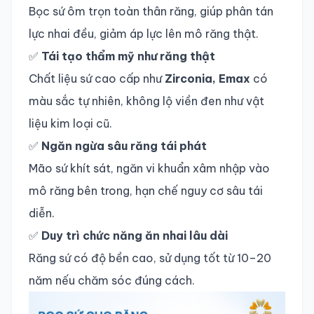
Bọc sứ ôm trọn toàn thân răng, giúp phân tán
lực nhai đều, giảm áp lực lên mô răng thật.
✅
Tái tạo thẩm mỹ như răng thật
Chất liệu sứ cao cấp như
Zirconia, Emax
có
màu sắc tự nhiên, không lộ viền đen như vật
liệu kim loại cũ.
✅
Ngăn ngừa sâu răng tái phát
Mão sứ khít sát, ngăn vi khuẩn xâm nhập vào
mô răng bên trong, hạn chế nguy cơ sâu tái
diễn.
✅
Duy trì chức năng ăn nhai lâu dài
Răng sứ có độ bền cao, sử dụng tốt từ 10–20
năm nếu chăm sóc đúng cách.