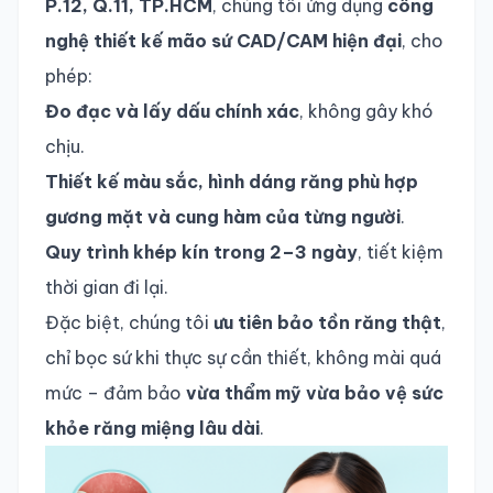
P.12, Q.11, TP.HCM
, chúng tôi ứng dụng
công
nghệ thiết kế mão sứ CAD/CAM hiện đại
, cho
phép:
Đo đạc và lấy dấu chính xác
, không gây khó
chịu.
Thiết kế màu sắc, hình dáng răng phù hợp
gương mặt và cung hàm của từng người
.
Quy trình khép kín trong 2–3 ngày
, tiết kiệm
thời gian đi lại.
Đặc biệt, chúng tôi
ưu tiên bảo tồn răng thật
,
chỉ bọc sứ khi thực sự cần thiết, không mài quá
mức – đảm bảo
vừa thẩm mỹ vừa bảo vệ sức
khỏe răng miệng lâu dài
.