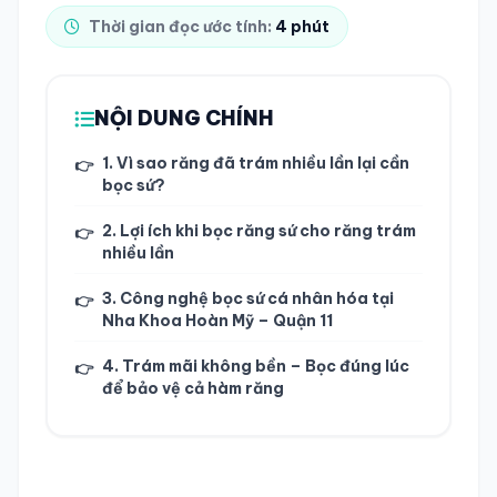
Thời gian đọc ước tính:
4 phút
TRA CỨU HỒ SƠ
NỘI DUNG CHÍNH
1. Vì sao răng đã trám nhiều lần lại cần
👉
bọc sứ?
2. Lợi ích khi bọc răng sứ cho răng trám
👉
nhiều lần
3. Công nghệ bọc sứ cá nhân hóa tại
👉
Nha Khoa Hoàn Mỹ – Quận 11
4. Trám mãi không bền – Bọc đúng lúc
👉
để bảo vệ cả hàm răng