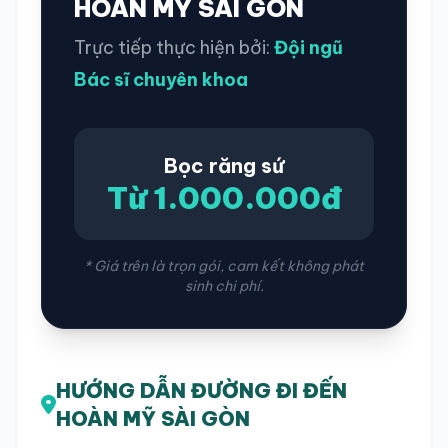
HOÀN MỸ SÀI GÒN
Trực tiếp thực hiện bởi:
Đội ngũ
Bác sĩ chuyên khoa
Bọc răng sứ
Từ 1.000.000đ
* Giá trên là trọn gói, cam kết không phát
sinh chi phí.
HƯỚNG DẪN ĐƯỜNG ĐI ĐẾN
HOÀN MỸ SÀI GÒN