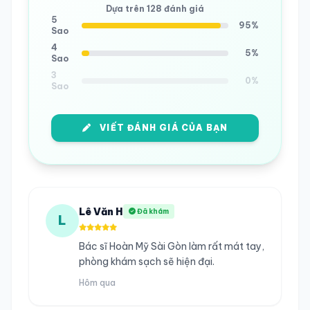
Dựa trên 128 đánh giá
5
95%
Sao
4
5%
Sao
3
0%
Sao
VIẾT ĐÁNH GIÁ CỦA BẠN
Lê Văn H
Đã khám
L
Bác sĩ Hoàn Mỹ Sài Gòn làm rất mát tay,
phòng khám sạch sẽ hiện đại.
Hôm qua