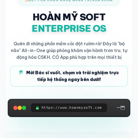
ĐỘT PHÁ CÔNG NGHỆ QUẢN TRỊ NHA KHOA
HOÀN MỸ SOFT
ENTERPRISE OS
Quên đi những phần mềm cài đặt rườm rà! Đây là "bộ
não" All-in-One giúp phòng khám vận hành trơn tru, tự
động hóa CSKH, CÓ App phù hợp trên mọi thiết bị
Mời Bác sĩ vuốt, chạm và trải nghiệm trực
tiếp hệ thống ngay bên dưới!
https://www.hoanmysoft.com
ĐANG KẾT NỐI HỆ THỐNG...