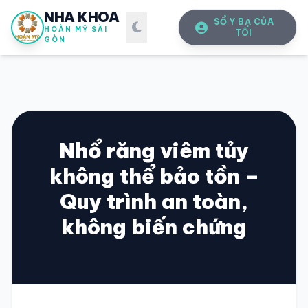
NHA KHOA
SỔ Y BẠ CỦA
HOÀN MỸ SÀI
TÔI
GÒN
Nhổ răng viêm tủy
không thể bảo tồn –
SỔ Y BẠ
ĐIỆN TỬ
Quy trình an toàn,
Vui lòng đăng nhập bằng Số điện thoại đã đăng ký.
không biến chứng
SỐ ĐIỆN THOẠI