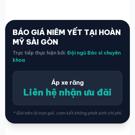
BÁO GIÁ NIÊM YẾT TẠI HOÀN
MỸ SÀI GÒN
Trực tiếp thực hiện bởi:
Đội ngũ Bác sĩ chuyên
khoa
Áp xe răng
Liên hệ nhận ưu đãi
* Giá trên là trọn gói, cam kết không phát sinh chi phí.