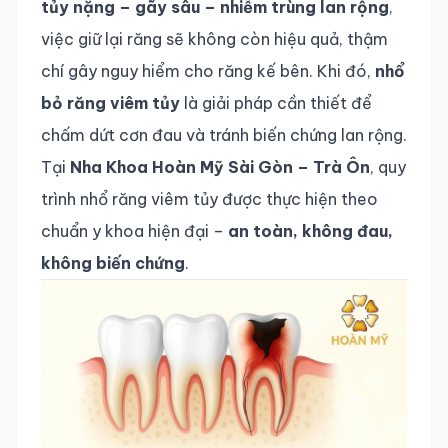
tủy nặng – gãy sâu – nhiễm trùng lan rộng
,
việc giữ lại răng sẽ không còn hiệu quả, thậm
chí gây nguy hiểm cho răng kế bên. Khi đó,
nhổ
bỏ răng viêm tủy
là giải pháp cần thiết để
chấm dứt cơn đau và tránh biến chứng lan rộng.
Tại
Nha Khoa Hoàn Mỹ Sài Gòn – Trà Ôn
, quy
trình nhổ răng viêm tủy được thực hiện theo
chuẩn y khoa hiện đại –
an toàn, không đau,
không biến chứng
.