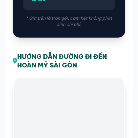
* Giá trên là trọn gói, cam kết không phát
sinh chi phí.
HƯỚNG DẪN ĐƯỜNG ĐI ĐẾN
HOÀN MỸ SÀI GÒN