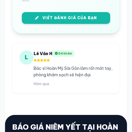
Sao
VIẾT ĐÁNH GIÁ CỦA BẠN
Lê Văn H
Đã khám
L
Bác sĩ Hoàn Mỹ Sài Gòn làm rất mát tay,
phòng khám sạch sẽ hiện đại.
Hôm qua
BÁO GIÁ NIÊM YẾT TẠI HOÀN