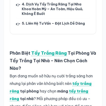
4. Dịch Vụ Tẩy Trắng Răng Tại Nha
👉
Khoa Hoàn Mỹ – An Toàn, Hiệu Quả,
Không Ê Buốt
5. Liên Hệ Tư Vấn – Đặt Lịch Dễ Dàng
👉
Phân Biệt
Tẩy Trắng Răng
Tại Phòng Và
Tẩy Trắng Tại Nhà – Nên Chọn Cách
Nào?
Bạn đang muốn sở hữu nụ cười trắng sáng hơn
nhưng lại phân vân không biết nên
tẩy trắng
răng
tại phòng
hay chọn
máng
tẩy trắng
răng
tại nhà
? Mỗi phương pháp đều có ưu –