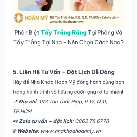
Phân Biệt
Tẩy Trắng Răng
Tại Phòng Và
Tẩy Trắng Tại Nhà – Nên Chọn Cách Nào?
5. Liên Hệ Tư Vấn – Đặt Lịch Dễ Dàng
Hãy để Nha Khoa Hoàn Mỹ đồng hành cùng bạn
trong hành trình sở hữu nụ cười rạng rỡ tự nhiên!
📍
Địa chỉ
: 193 Tôn Thất Hiệp, P.12, Q.11,
TP.HCM
📲
Zalo tư vấn – đặt lịch
: 0862 78 6778
🌐
Website
:
www.nhakhoahoanmy.vn