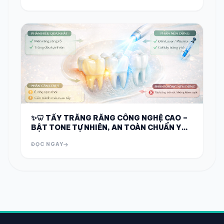
✨🦷 TẨY TRẮNG RĂNG CÔNG NGHỆ CAO –
BẬT TONE TỰ NHIÊN, AN TOÀN CHUẨN Y
KHOA 🦷✨
ĐỌC NGAY