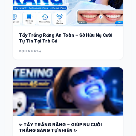
Tẩy Trắng Răng An Toàn – Sở Hữu Nụ Cười
Tự Tin Tại Trà Cú
ĐỌC NGAY
✨ TẨY TRẮNG RĂNG – GIÚP NỤ CƯỜI
TRẮNG SÁNG TỰ NHIÊN ✨