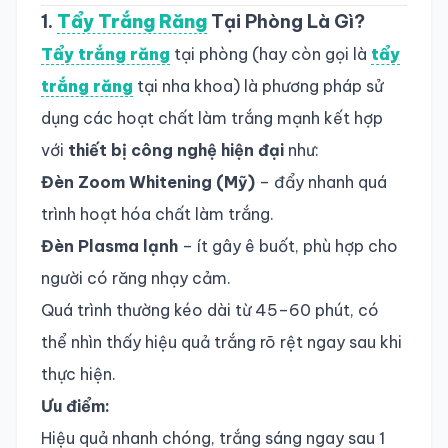
1.
Tẩy Trắng Răng
Tại Phòng Là Gì?
Tẩy trắng răng
tại phòng (hay còn gọi là
tẩy
trắng răng
tại nha khoa) là phương pháp sử
dụng các hoạt chất làm trắng mạnh kết hợp
với
thiết bị công nghệ hiện đại
như:
Đèn Zoom Whitening (Mỹ)
– đẩy nhanh quá
trình hoạt hóa chất làm trắng.
Đèn Plasma lạnh
– ít gây ê buốt, phù hợp cho
người có răng nhạy cảm.
Quá trình thường kéo dài từ 45–60 phút, có
thể nhìn thấy hiệu quả trắng rõ rệt ngay sau khi
thực hiện.
Ưu điểm:
Hiệu quả nhanh chóng, trắng sáng ngay sau 1