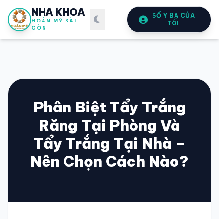
NHA KHOA
SỔ Y BẠ CỦA
HOÀN MỸ SÀI
TÔI
GÒN
Phân Biệt Tẩy Trắng
Răng Tại Phòng Và
SỔ Y BẠ
ĐIỆN TỬ
Tẩy Trắng Tại Nhà –
Vui lòng đăng nhập bằng Số điện thoại đã đăng ký.
Nên Chọn Cách Nào?
SỐ ĐIỆN THOẠI