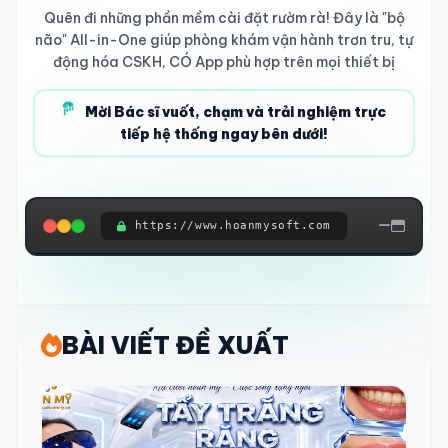
Quên đi những phần mềm cài đặt rườm rà! Đây là "bộ
não" All-in-One giúp phòng khám vận hành trơn tru, tự
động hóa CSKH, CÓ App phù hợp trên mọi thiết bị
Mời Bác sĩ vuốt, chạm và trải nghiệm trực
tiếp hệ thống ngay bên dưới!
https://www.hoanmysoft.com
ĐANG KẾT NỐI HỆ THỐNG...
BÀI VIẾT ĐỀ XUẤT