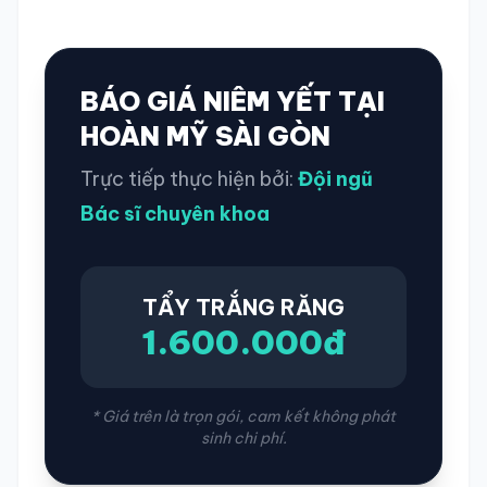
BÁO GIÁ NIÊM YẾT TẠI
HOÀN MỸ SÀI GÒN
Trực tiếp thực hiện bởi:
Đội ngũ
Bác sĩ chuyên khoa
TẨY TRẮNG RĂNG
1.600.000đ
* Giá trên là trọn gói, cam kết không phát
sinh chi phí.