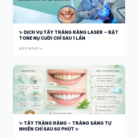
✨ DỊCH VỤ TẨY TRẮNG RĂNG LASER – BẬT
TONE NỤ CƯỜI CHỈ SAU 1 LẦN
ĐỌC NGAY
✨ TẨY TRẮNG RĂNG – TRẮNG SÁNG TỰ
NHIÊN CHỈ SAU 60 PHÚT ✨