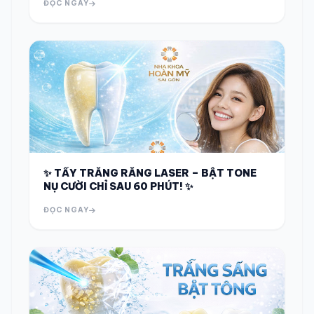
ĐỌC NGAY
✨ TẨY TRẮNG RĂNG LASER – BẬT TONE
NỤ CƯỜI CHỈ SAU 60 PHÚT! ✨
ĐỌC NGAY