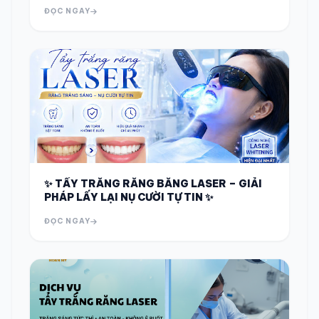
ĐỌC NGAY
✨ TẨY TRẮNG RĂNG BẰNG LASER – GIẢI
PHÁP LẤY LẠI NỤ CƯỜI TỰ TIN ✨
ĐỌC NGAY