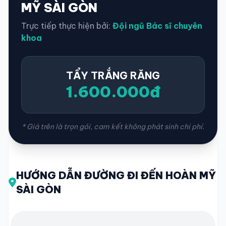
MỸ SÀI GÒN
Trực tiếp thực hiện bởi:
Đội ngũ Bác sĩ chuyên
khoa
TẨY TRẮNG RĂNG
1.600.000đ
* Giá trên là trọn gói, cam kết không phát sinh chi phí.
HƯỚNG DẪN ĐƯỜNG ĐI ĐẾN HOÀN MỸ
SÀI GÒN