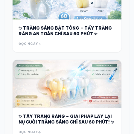
✨ TRẮNG SÁNG BẬT TÔNG – TẨY TRẮNG
RĂNG AN TOÀN CHỈ SAU 60 PHÚT ✨
ĐỌC NGAY
✨ TẨY TRẮNG RĂNG – GIẢI PHÁP LẤY LẠI
NỤ CƯỜI TRẮNG SÁNG CHỈ SAU 60 PHÚT! ✨
ĐỌC NGAY