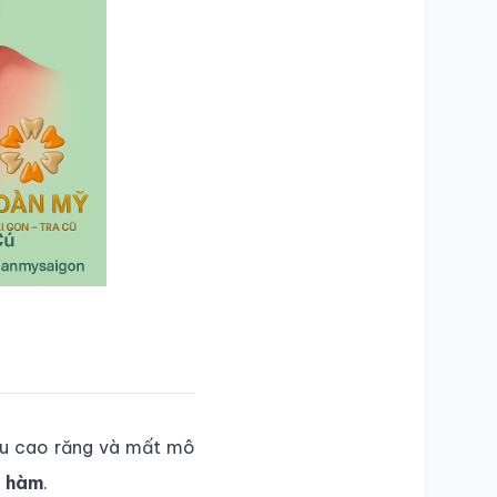
iều cao răng và mất mô
n hàm
.