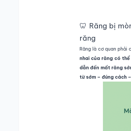
🦷 Răng bị mòn
răng
Răng là cơ quan phải c
nhai của răng có thể
dẫn đến mất răng s
từ sớm – đúng cách 