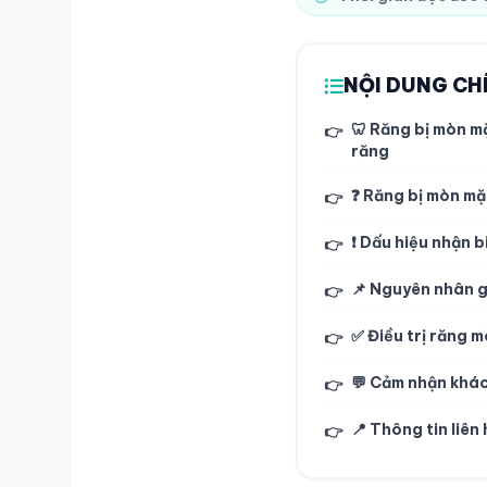
NỘI DUNG CH
🦷 Răng bị mòn mặ
👉
răng
❓ Răng bị mòn mặt
👉
❗ Dấu hiệu nhận 
👉
📌 Nguyên nhân 
👉
✅ Điều trị răng 
👉
💬 Cảm nhận khá
👉
📍 Thông tin liên 
👉