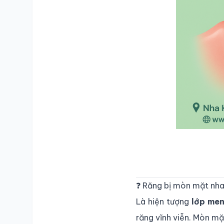
❓ Răng bị mòn mặt nhai
Là hiện tượng
lớp men
răng vĩnh viễn. Mòn mặ