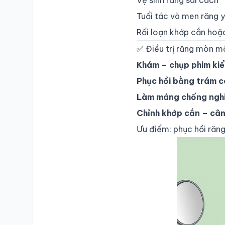
Vệ sinh răng sai cách
Tuổi tác và men răng 
Rối loạn khớp cắn hoặc
✅ Điều trị răng mòn mặ
Khám – chụp phim ki
Phục hồi bằng trám 
Làm máng chống ngh
Chỉnh khớp cắn – cân
Ưu điểm: phục hồi răn