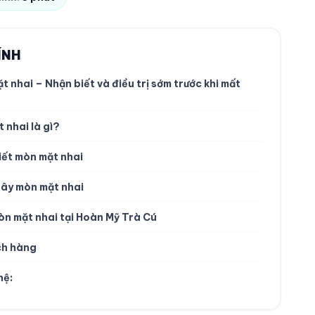
ÍNH
t nhai – Nhận biết và điều trị sớm trước khi mất
 nhai là gì?
biết mòn mặt nhai
gây mòn mặt nhai
mòn mặt nhai tại Hoàn Mỹ Trà Cú
ch hàng
hệ: