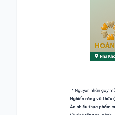
SỐ ĐIỆN THOẠI
TRA CỨU HỒ SƠ
📌 Nguyên nhân gây m
Nghiến răng vô thức 
Ăn nhiều thực phẩm c