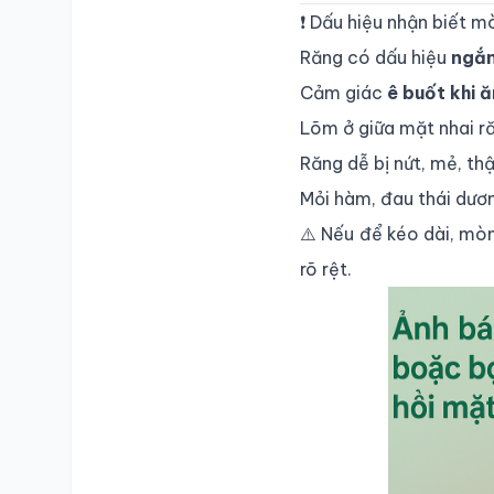
❗ Dấu hiệu nhận biết m
Răng có dấu hiệu
ngắn
Cảm giác
ê buốt khi 
Lõm ở giữa mặt nhai 
Răng dễ bị nứt, mẻ, th
Mỏi hàm, đau thái dươn
⚠️ Nếu để kéo dài, mò
rõ rệt.
SỔ Y BẠ
ĐIỆN TỬ
Vui lòng đăng nhập bằng Số điện thoại đã đăng ký.