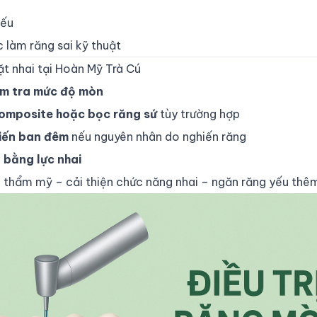
yếu
 làm răng sai kỹ thuật
t nhai tại Hoàn Mỹ Trà Cú
ểm tra mức độ mòn
composite hoặc bọc răng sứ
tùy trường hợp
iến ban đêm
nếu nguyên nhân do nghiến răng
 bằng lực nhai
g thẩm mỹ – cải thiện chức năng nhai – ngăn răng yếu thê