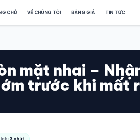
NG CHỦ
VỀ CHÚNG TÔI
BẢNG GIÁ
TIN TỨC
òn mặt nhai – Nhận
 sớm trước khi mất 
tính:
3 phút