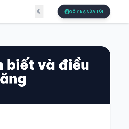
SỔ Y BẠ CỦA TÔI
 biết và điều
răng