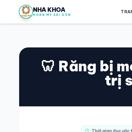
NHA KHOA
TRA
HOÀN MỸ SÀI GÒN
🦷 Răng bị m
trị
Thời gian đọc ước 