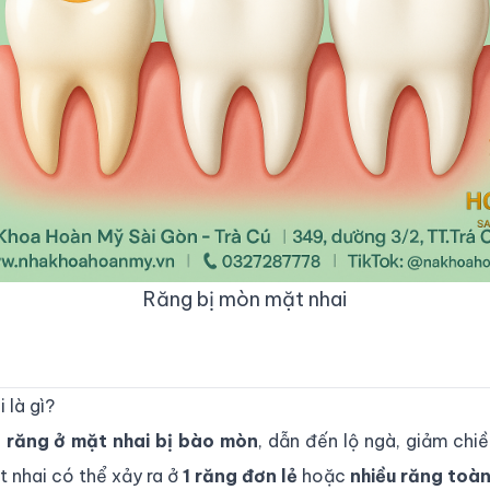
Răng bị mòn mặt nhai
 là gì?
 răng ở mặt nhai bị bào mòn
, dẫn đến lộ ngà, giảm ch
t nhai có thể xảy ra ở
1 răng đơn lẻ
hoặc
nhiều răng toà