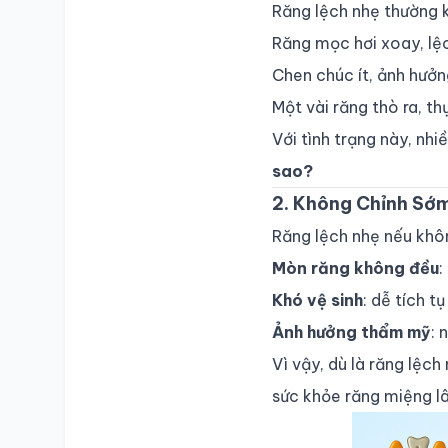
Răng lệch nhẹ thường k
Răng mọc hơi xoay, lệ
Chen chúc ít, ảnh hưởn
Một vài răng thò ra, t
Với tình trạng này, nh
sao?
2. Không Chỉnh Sớm
Răng lệch nhẹ nếu khôn
Mòn răng không đều
:
Khó vệ sinh
: dễ tích 
Ảnh hưởng thẩm mỹ
: 
SỔ Y BẠ
ĐIỆN TỬ
Vì vậy, dù là răng lệc
sức khỏe răng miệng lâ
Vui lòng đăng nhập bằng Số điện thoại đã đăng ký.