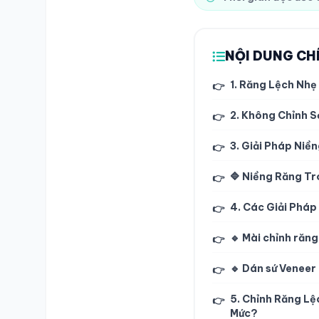
NỘI DUNG CH
1. Răng Lệch Nhẹ
👉
2. Không Chỉnh S
👉
3. Giải Pháp Niề
👉
🔷 Niềng Răng Tr
👉
4. Các Giải Phá
👉
🔹 Mài chỉnh răng
👉
🔹 Dán sứ Veneer 
👉
5. Chỉnh Răng Lệ
👉
Mức?