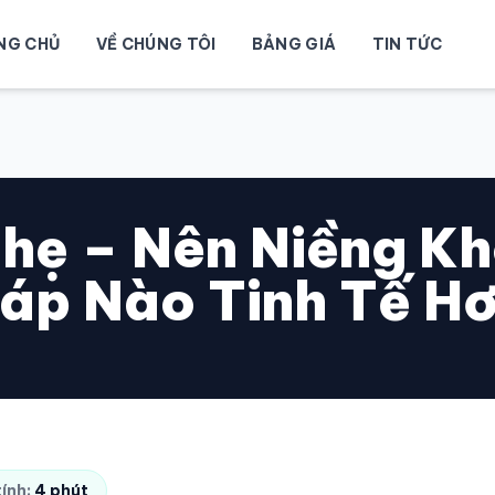
NG CHỦ
VỀ CHÚNG TÔI
BẢNG GIÁ
TIN TỨC
hẹ – Nên Niềng Kh
áp Nào Tinh Tế H
tính:
4 phút