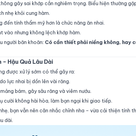
hông gây sai khớp cắn nghiêm trọng. Biểu hiện thường gặp
ch nhẹ khỏi cung hàm.
g đến tính thẩm mỹ hơn là chức năng ăn nhai.
hụt vào nhưng không lệch khớp hàm.
iều người băn khoăn:
Có cần thiết phải niềng không, hay 
 – Hậu Quả Lâu Dài
g được xử lý sớm có thể gây ra:
 do lực nhai bị dồn lên vài răng.
tụ mảng bám, gây sâu răng và viêm nướu.
nụ cười không hài hòa, làm bạn ngại khi giao tiếp.
h nhẹ, bạn vẫn nên cân nhắc chỉnh nha – vừa cải thiện tính
u dài.