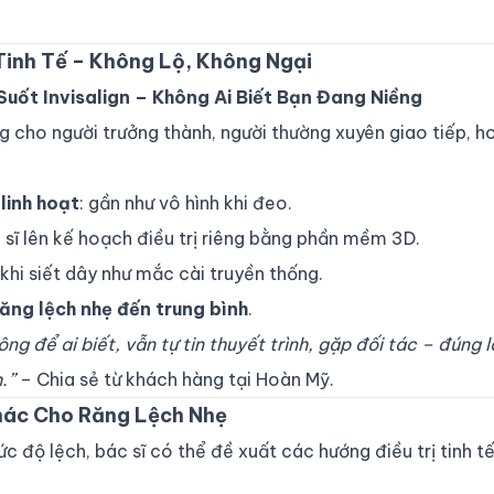
 Tinh Tế – Không Lộ, Không Ngại
uốt Invisalign – Không Ai Biết Bạn Đang Niềng
ng cho người trưởng thành, người thường xuyên giao tiếp, h
linh hoạt
: gần như vô hình khi đeo.
c sĩ lên kế hoạch điều trị riêng bằng phần mềm 3D.
khi siết dây như mắc cài truyền thống.
răng lệch nhẹ đến trung bình
.
ng để ai biết, vẫn tự tin thuyết trình, gặp đối tác – đúng 
.”
– Chia sẻ từ khách hàng tại Hoàn Mỹ.
Khác Cho Răng Lệch Nhẹ
ức độ lệch, bác sĩ có thể đề xuất các hướng điều trị tinh t