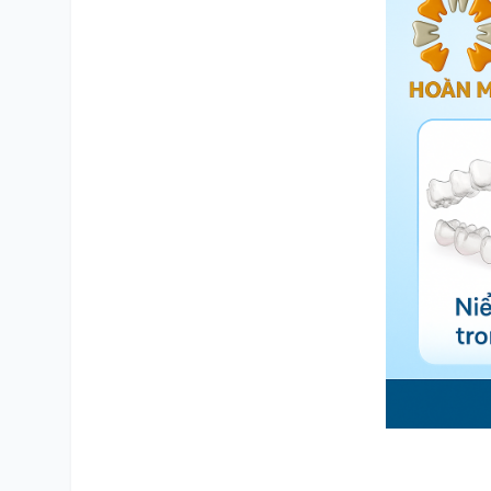
SỐ ĐIỆN THOẠI
TRA CỨU HỒ SƠ