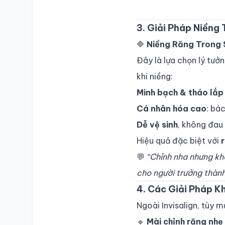
3. Giải Pháp Niềng
🔷
Niềng Răng Trong S
Đây là lựa chọn lý tưở
khi niềng:
Minh bạch & tháo lắp 
Cá nhân hóa cao
: bá
Dễ vệ sinh
, không đau 
Hiệu quả đặc biệt với
💬
“Chỉnh nha nhưng khô
cho người trưởng thành
4. Các Giải Pháp 
Ngoài Invisalign, tùy m
🔹
Mài chỉnh răng nhẹ