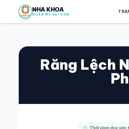
NHA KHOA
TRA
HOÀN MỸ SÀI GÒN
Răng Lệch N
Ph
Thời gian đọc ước 