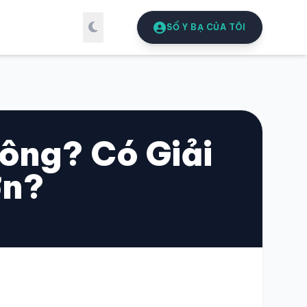
SỔ Y BẠ CỦA TÔI
ông? Có Giải
ơn?