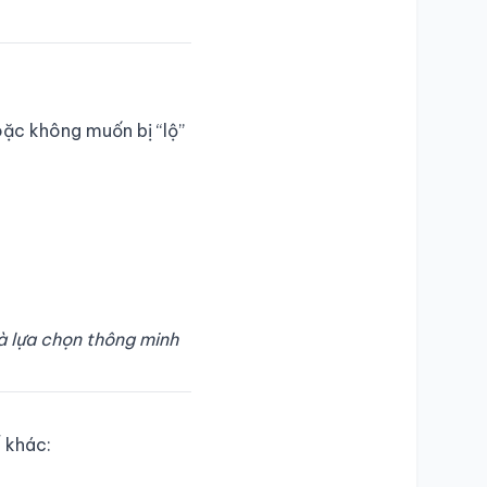
oặc không muốn bị “lộ”
là lựa chọn thông minh
ế khác: