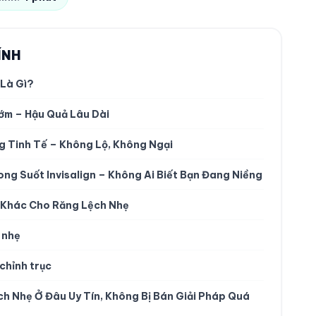
ÍNH
 Là Gì?
ớm – Hậu Quả Lâu Dài
ng Tinh Tế – Không Lộ, Không Ngại
ong Suốt Invisalign – Không Ai Biết Bạn Đang Niềng
p Khác Cho Răng Lệch Nhẹ
 nhẹ
chỉnh trục
ch Nhẹ Ở Đâu Uy Tín, Không Bị Bán Giải Pháp Quá