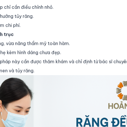
 chỉ cần điều chỉnh nhỏ.
hưởng tủy răng.
m chi phí.
h trục
ng, vừa nâng thẩm mỹ toàn hàm.
nhẹ kèm hình dáng chưa đẹp.
 pháp này cần được thăm khám và chỉ định từ bác sĩ chu
en và tủy răng.