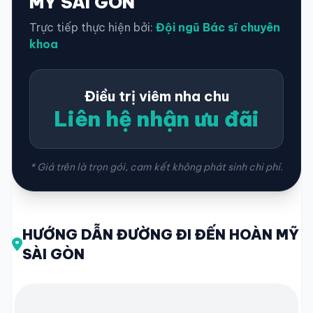
MỸ SÀI GÒN
Trực tiếp thực hiện bởi:
Đội ngũ Bác sĩ chuyên
khoa
Điều trị viêm nha chu
Liên hệ nhận ưu đãi
* Giá trên là trọn gói, cam kết không phát sinh chi phí.
HƯỚNG DẪN ĐƯỜNG ĐI ĐẾN HOÀN MỸ
SÀI GÒN