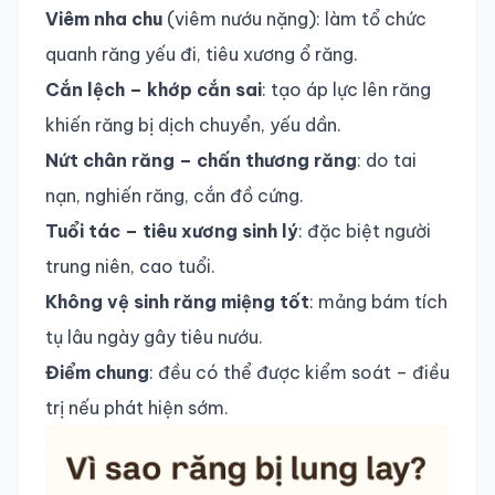
Viêm nha chu
(viêm nướu nặng): làm tổ chức
quanh răng yếu đi, tiêu xương ổ răng.
Cắn lệch – khớp cắn sai
: tạo áp lực lên răng
khiến răng bị dịch chuyển, yếu dần.
Nứt chân răng – chấn thương răng
: do tai
nạn, nghiến răng, cắn đồ cứng.
Tuổi tác – tiêu xương sinh lý
: đặc biệt người
trung niên, cao tuổi.
Không vệ sinh răng miệng tốt
: mảng bám tích
tụ lâu ngày gây tiêu nướu.
Điểm chung
: đều có thể được kiểm soát – điều
trị nếu phát hiện sớm.