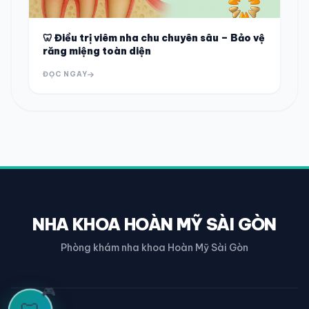
🦷 Điều trị viêm nha chu chuyên sâu – Bảo vệ
răng miệng toàn diện
ĐỌC NGAY
NHA KHOA HOÀN MỸ SÀI GÒN
Phòng khám nha khoa Hoàn Mỹ Sài Gòn
🎮