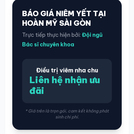
BÁO GIÁ NIÊM YẾT TẠI
HOÀN MỸ SÀI GÒN
Trực tiếp thực hiện bởi:
Đội ngũ
Bác sĩ chuyên khoa
Điều trị viêm nha chu
Liên hệ nhận ưu
đãi
* Giá trên là trọn gói, cam kết không phát
sinh chi phí.