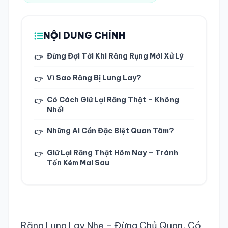
TRA CỨU HỒ SƠ
NỘI DUNG CHÍNH
Đừng Đợi Tới Khi Răng Rụng Mới Xử Lý
👉
Vì Sao Răng Bị Lung Lay?
👉
Có Cách Giữ Lại Răng Thật – Không
👉
Nhổ!
Những Ai Cần Đặc Biệt Quan Tâm?
👉
Giữ Lại Răng Thật Hôm Nay – Tránh
👉
Tốn Kém Mai Sau
Răng Lung Lay Nhẹ – Đừng Chủ Quan, Có