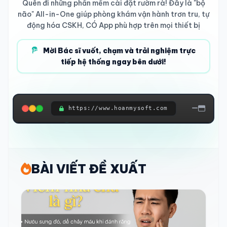
Quên đi những phần mềm cài đặt rườm rà! Đây là "bộ
não" All-in-One giúp phòng khám vận hành trơn tru, tự
động hóa CSKH, CÓ App phù hợp trên mọi thiết bị
Mời Bác sĩ vuốt, chạm và trải nghiệm trực
tiếp hệ thống ngay bên dưới!
https://www.hoanmysoft.com
ĐANG KẾT NỐI HỆ THỐNG...
BÀI VIẾT ĐỀ XUẤT