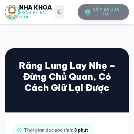
NHA KHOA
SỔ Y BẠ CỦA
HOÀN MỸ SÀI
TÔI
GÒN
Răng Lung Lay Nhẹ –
Đừng Chủ Quan, Có
SỔ Y BẠ
ĐIỆN TỬ
Cách Giữ Lại Được
Vui lòng đăng nhập bằng Số điện thoại đã đăng ký.
SỐ ĐIỆN THOẠI
Thời gian đọc ước tính:
3 phút