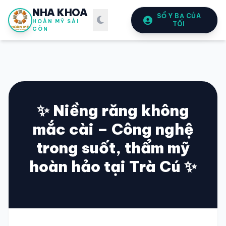
NHA KHOA
SỔ Y BẠ CỦA
HOÀN MỸ SÀI
TÔI
GÒN
✨ Niềng răng không
mắc cài – Công nghệ
SỔ Y BẠ
ĐIỆN TỬ
trong suốt, thẩm mỹ
Vui lòng đăng nhập bằng Số điện thoại đã đăng ký.
hoàn hảo tại Trà Cú ✨
SỐ ĐIỆN THOẠI