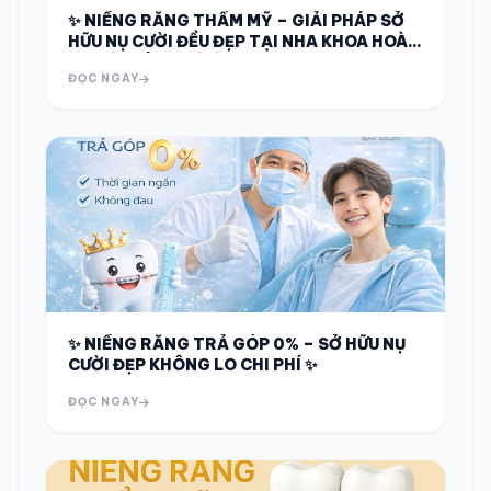
✨ NIỀNG RĂNG THẨM MỸ – GIẢI PHÁP SỞ
HỮU NỤ CƯỜI ĐỀU ĐẸP TẠI NHA KHOA HOÀN
MỸ SÀI GÒN TRÀ ÔN ✨
ĐỌC NGAY
✨ NIỀNG RĂNG TRẢ GÓP 0% – SỞ HỮU NỤ
CƯỜI ĐẸP KHÔNG LO CHI PHÍ ✨
ĐỌC NGAY