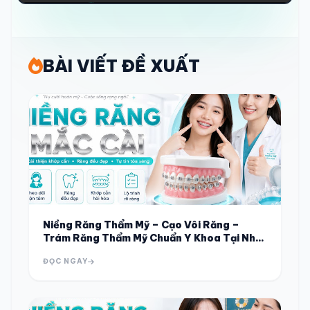
ĐANG KẾT NỐI HỆ THỐNG...
BÀI VIẾT ĐỀ XUẤT
Niềng Răng Thẩm Mỹ – Cạo Vôi Răng –
Trám Răng Thẩm Mỹ Chuẩn Y Khoa Tại Nha
Khoa Hoàn Mỹ Sài Gòn Trà Cú Vĩnh Long
ĐỌC NGAY