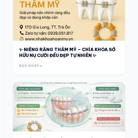
✨ NIỀNG RĂNG THẨM MỸ – CHÌA KHÓA SỞ
HỮU NỤ CƯỜI ĐỀU ĐẸP TỰ NHIÊN ✨
ĐỌC NGAY