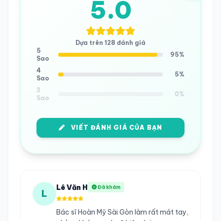
5.0
Dựa trên 128 đánh giá
5
95%
Sao
4
5%
Sao
3
0%
Sao
VIẾT ĐÁNH GIÁ CỦA BẠN
Lê Văn H
Đã khám
L
Bác sĩ Hoàn Mỹ Sài Gòn làm rất mát tay,