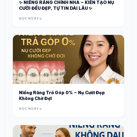
✨ NIỀNG RĂNG CHỈNH NHA – KIẾN TẠO NỤ
CƯỜI ĐỀU ĐẸP, TỰ TIN DÀI LÂU ✨
ĐỌC NGAY
Niềng Răng Trả Góp 0% – Nụ Cười Đẹp
Không Chờ Đợi
ĐỌC NGAY