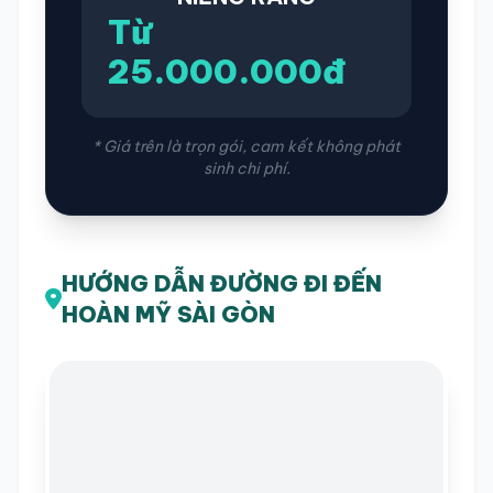
Từ
25.000.000đ
* Giá trên là trọn gói, cam kết không phát
sinh chi phí.
HƯỚNG DẪN ĐƯỜNG ĐI ĐẾN
HOÀN MỸ SÀI GÒN