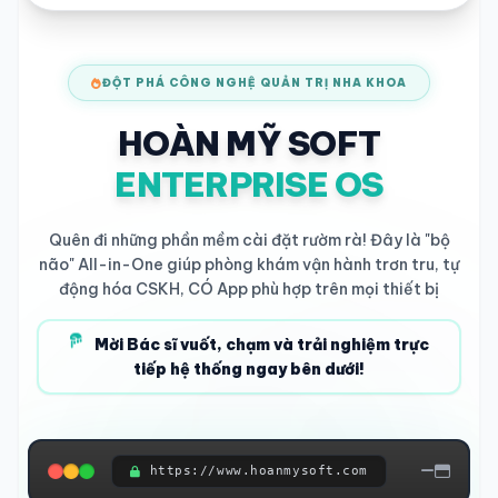
ĐỘT PHÁ CÔNG NGHỆ QUẢN TRỊ NHA KHOA
HOÀN MỸ SOFT
ENTERPRISE OS
Quên đi những phần mềm cài đặt rườm rà! Đây là "bộ
não" All-in-One giúp phòng khám vận hành trơn tru, tự
động hóa CSKH, CÓ App phù hợp trên mọi thiết bị
Mời Bác sĩ vuốt, chạm và trải nghiệm trực
tiếp hệ thống ngay bên dưới!
https://www.hoanmysoft.com