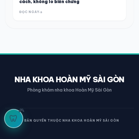
cách, không lo biến chứng
ĐỌC NGAY
NHA KHOA HOÀN MỸ SÀI GÒN
Phòng khám nha khoa Hoàn Mỹ Sài Gòn
🎮
🦷
© BẢN QUYỀN THUỘC NHA KHOA HOÀN MỸ SÀI GÒN