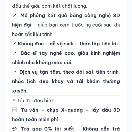
đầu thế giới, cam kết chất lượng.
📌
Mô phỏng kết quả bằng công nghệ 3D
hiện đại
– giúp bạn xem trước nụ cười sau khi
hoàn tất liệu trình.
📌
Không đau – dễ vệ sinh – tháo lắp tiện lợi
.
📌
Bác sĩ tay nghề cao, giàu kinh nghiệm
chỉnh nha không mắc cài
.
📌
Dịch vụ tận tâm, theo dõi sát tiến trình,
nhắc lịch đeo khay và tái khám thường
xuyên
.
🎯 Ưu đãi đặc biệt:
🆓
Tư vấn – chụp X-quang – lấy dấu 3D
hoàn toàn miễn phí
💳
Trả góp 0% lãi suất – Không cần trả