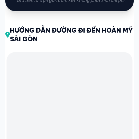
* Giá trên là trọn gói, cam kết không phát sinh chi phí.
HƯỚNG DẪN ĐƯỜNG ĐI ĐẾN HOÀN MỸ
SÀI GÒN