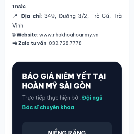
trước
📍
Địa chỉ
: 349, Đường 3/2, Trà Cú, Trà
Vinh
🌐
Website
:
www.nhakhoahoanmy.vn
📲
Zalo tư vấn
: 032.728.7778
BÁO GIÁ NIÊM YẾT TẠI
HOÀN MỸ SÀI GÒN
Trực tiếp thực hiện bởi:
Đội ngũ
Bác sĩ chuyên khoa
NIỀNG RĂNG