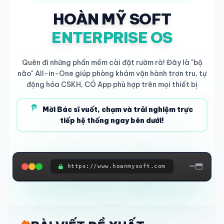
HOÀN MỸ SOFT
ENTERPRISE OS
Quên đi những phần mềm cài đặt rườm rà! Đây là "bộ
não" All-in-One giúp phòng khám vận hành trơn tru, tự
động hóa CSKH, CÓ App phù hợp trên mọi thiết bị
Mời Bác sĩ vuốt, chạm và trải nghiệm trực
tiếp hệ thống ngay bên dưới!
https://www.hoanmysoft.com
ĐANG KẾT NỐI HỆ THỐNG...