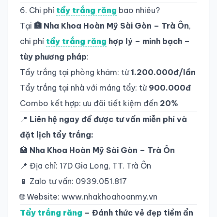
6. Chi phí
tẩy trắng răng
bao nhiêu?
Tại
🏥 Nha Khoa Hoàn Mỹ Sài Gòn – Trà Ôn
,
chi phí
tẩy trắng răng
hợp lý – minh bạch –
tùy phương pháp
:
Tẩy trắng tại phòng khám: từ
1.200.000đ/lần
Tẩy trắng tại nhà với máng tẩy: từ
900.000đ
Combo kết hợp: ưu đãi tiết kiệm đến
20%
📍
Liên hệ ngay để được tư vấn miễn phí và
đặt lịch tẩy trắng:
🏥
Nha Khoa Hoàn Mỹ Sài Gòn – Trà Ôn
📍 Địa chỉ: 17D Gia Long, TT. Trà Ôn
📱 Zalo tư vấn: 0939.051.817
🌐 Website:
www.nhakhoahoanmy.vn
Tẩy trắng răng
– Đánh thức vẻ đẹp tiềm ẩn