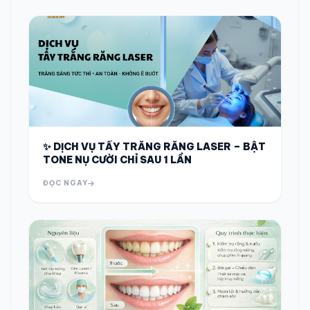
✨ DỊCH VỤ TẨY TRẮNG RĂNG LASER – BẬT
TONE NỤ CƯỜI CHỈ SAU 1 LẦN
ĐỌC NGAY