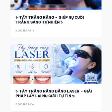
✨ TẨY TRẮNG RĂNG – GIÚP NỤ CƯỜI
TRẮNG SÁNG TỰ NHIÊN ✨
ĐỌC NGAY
✨ TẨY TRẮNG RĂNG BẰNG LASER – GIẢI
PHÁP LẤY LẠI NỤ CƯỜI TỰ TIN ✨
ĐỌC NGAY