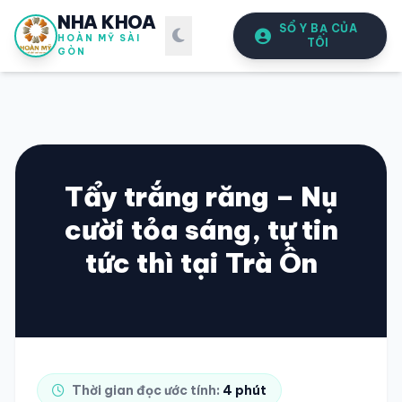
NHA KHOA
SỔ Y BẠ CỦA
HOÀN MỸ SÀI
TÔI
GÒN
Tẩy trắng răng – Nụ
cười tỏa sáng, tự tin
SỔ Y BẠ
ĐIỆN TỬ
tức thì tại Trà Ôn
Vui lòng đăng nhập bằng Số điện thoại đã đăng ký.
SỐ ĐIỆN THOẠI
Thời gian đọc ước tính:
4 phút