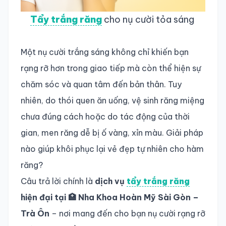
Tẩy trắng răng
cho nụ cười tỏa sáng
Một nụ cười trắng sáng không chỉ khiến bạn
rạng rỡ hơn trong giao tiếp mà còn thể hiện sự
chăm sóc và quan tâm đến bản thân. Tuy
nhiên, do thói quen ăn uống, vệ sinh răng miệng
chưa đúng cách hoặc do tác động của thời
gian, men răng dễ bị ố vàng, xỉn màu. Giải pháp
nào giúp khôi phục lại vẻ đẹp tự nhiên cho hàm
răng?
Câu trả lời chính là
dịch vụ
tẩy trắng răng
hiện đại tại 🏥 Nha Khoa Hoàn Mỹ Sài Gòn –
Trà Ôn
– nơi mang đến cho bạn nụ cười rạng rỡ