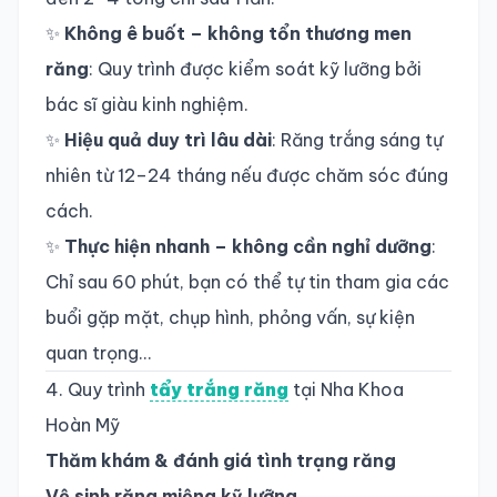
✨
Không ê buốt – không tổn thương men
răng
: Quy trình được kiểm soát kỹ lưỡng bởi
bác sĩ giàu kinh nghiệm.
✨
Hiệu quả duy trì lâu dài
: Răng trắng sáng tự
nhiên từ 12–24 tháng nếu được chăm sóc đúng
cách.
✨
Thực hiện nhanh – không cần nghỉ dưỡng
:
Chỉ sau 60 phút, bạn có thể tự tin tham gia các
buổi gặp mặt, chụp hình, phỏng vấn, sự kiện
quan trọng…
4. Quy trình
tẩy trắng răng
tại Nha Khoa
Hoàn Mỹ
Thăm khám & đánh giá tình trạng răng
Vệ sinh răng miệng kỹ lưỡng