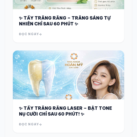
✨ TẨY TRẮNG RĂNG – TRẮNG SÁNG TỰ
NHIÊN CHỈ SAU 60 PHÚT ✨
ĐỌC NGAY
✨ TẨY TRẮNG RĂNG LASER – BẬT TONE
NỤ CƯỜI CHỈ SAU 60 PHÚT! ✨
ĐỌC NGAY