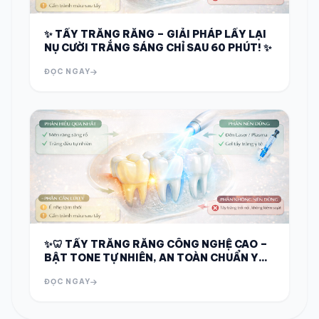
✨ TẨY TRẮNG RĂNG – GIẢI PHÁP LẤY LẠI
NỤ CƯỜI TRẮNG SÁNG CHỈ SAU 60 PHÚT! ✨
ĐỌC NGAY
✨🦷 TẨY TRẮNG RĂNG CÔNG NGHỆ CAO –
BẬT TONE TỰ NHIÊN, AN TOÀN CHUẨN Y
KHOA 🦷✨
ĐỌC NGAY