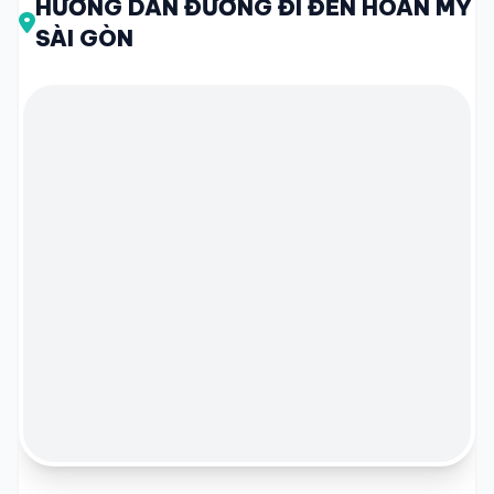
HƯỚNG DẪN ĐƯỜNG ĐI ĐẾN HOÀN MỸ
SÀI GÒN