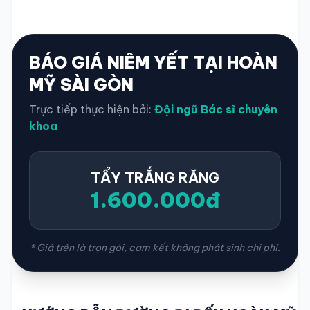
BÁO GIÁ NIÊM YẾT TẠI HOÀN
MỸ SÀI GÒN
Trực tiếp thực hiện bởi:
Đội ngũ Bác sĩ chuyên
khoa
TẨY TRẮNG RĂNG
1.600.000đ
* Giá trên là trọn gói, cam kết không phát sinh chi phí.