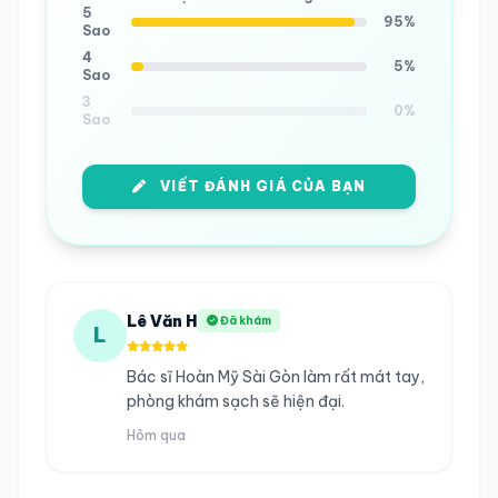
5
95%
Sao
4
5%
Sao
3
0%
Sao
VIẾT ĐÁNH GIÁ CỦA BẠN
Lê Văn H
Đã khám
L
Bác sĩ Hoàn Mỹ Sài Gòn làm rất mát tay,
phòng khám sạch sẽ hiện đại.
Hôm qua