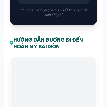
* Giá trên là trọn gói, cam kết không phát
sinh chi phí.
HƯỚNG DẪN ĐƯỜNG ĐI ĐẾN
HOÀN MỸ SÀI GÒN