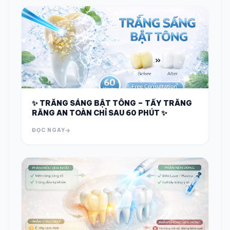
✨ TRẮNG SÁNG BẬT TÔNG – TẨY TRẮNG
RĂNG AN TOÀN CHỈ SAU 60 PHÚT ✨
ĐỌC NGAY