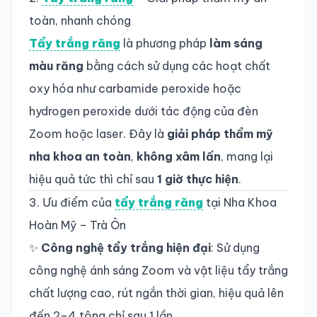
toàn, nhanh chóng
Tẩy trắng răng
là phương pháp
làm sáng
màu răng
bằng cách sử dụng các hoạt chất
oxy hóa như carbamide peroxide hoặc
hydrogen peroxide dưới tác động của đèn
Zoom hoặc laser. Đây là
giải pháp thẩm mỹ
nha khoa an toàn
,
không xâm lấn
, mang lại
hiệu quả tức thì chỉ sau
1 giờ thực hiện
.
3. Ưu điểm của
tẩy trắng răng
tại Nha Khoa
Hoàn Mỹ – Trà Ôn
✨
Công nghệ tẩy trắng hiện đại
: Sử dụng
công nghệ ánh sáng Zoom và vật liệu tẩy trắng
chất lượng cao, rút ngắn thời gian, hiệu quả lên
đến 2–4 tông chỉ sau 1 lần.