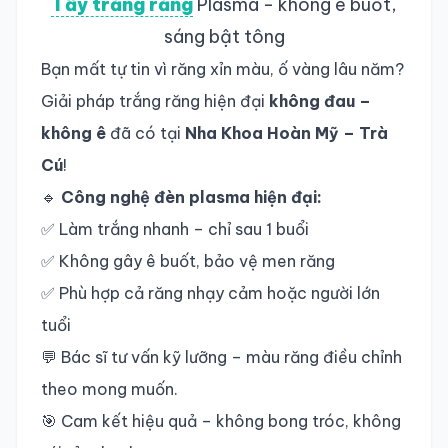
Tẩy trắng răng
Plasma - không ê buốt,
sáng bật tông
Bạn mất tự tin vì răng xỉn màu, ố vàng lâu năm?
Giải pháp trắng răng hiện đại
không đau –
không ê
đã có tại
Nha Khoa Hoàn Mỹ – Trà
Cú
!
🔹
Công nghệ đèn plasma hiện đại:
✅ Làm trắng nhanh – chỉ sau 1 buổi
✅ Không gây ê buốt, bảo vệ men răng
✅ Phù hợp cả răng nhạy cảm hoặc người lớn
tuổi
💬 Bác sĩ tư vấn kỹ lưỡng – màu răng điều chỉnh
theo mong muốn.
🎯 Cam kết hiệu quả – không bong tróc, không