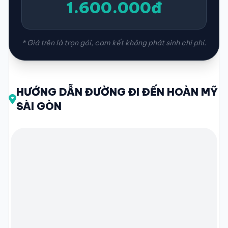
1.600.000đ
* Giá trên là trọn gói, cam kết không phát sinh chi phí.
HƯỚNG DẪN ĐƯỜNG ĐI ĐẾN HOÀN MỸ
SÀI GÒN