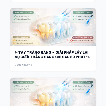
✨ TẨY TRẮNG RĂNG – GIẢI PHÁP LẤY LẠI
NỤ CƯỜI TRẮNG SÁNG CHỈ SAU 60 PHÚT! ✨
ĐỌC NGAY