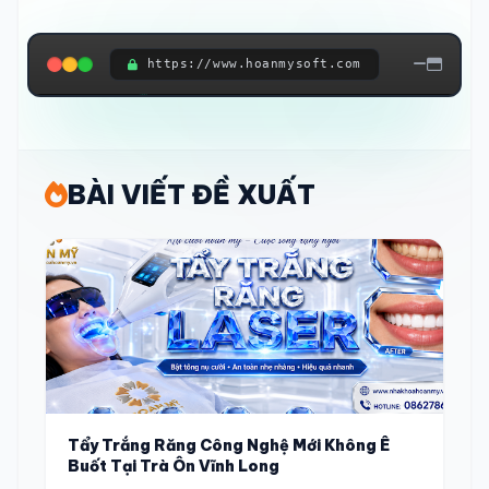
https://www.hoanmysoft.com
ĐANG KẾT NỐI HỆ THỐNG...
BÀI VIẾT ĐỀ XUẤT
Tẩy Trắng Răng Công Nghệ Mới Không Ê
Buốt Tại Trà Ôn Vĩnh Long