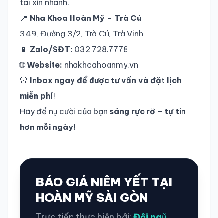
tái xỉn nhanh.
📍
Nha Khoa Hoàn Mỹ – Trà Cú
349, Đường 3/2, Trà Cú, Trà Vinh
📱
Zalo/SĐT:
032.728.7778
🌐
Website:
nhakhoahoanmy.vn
🦷
Inbox ngay để được tư vấn và đặt lịch
miễn phí!
Hãy để nụ cười của bạn
sáng rực rỡ – tự tin
hơn mỗi ngày!
BÁO GIÁ NIÊM YẾT TẠI
HOÀN MỸ SÀI GÒN
Trực tiếp thực hiện bởi:
Đội ngũ