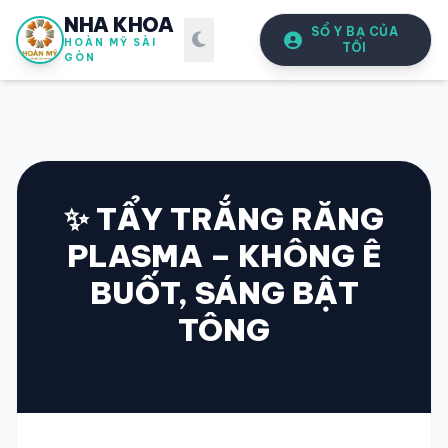
NHA KHOA
SỔ Y BẠ CỦA
HOÀN MỸ SÀI
TÔI
GÒN
✨ TẨY TRẮNG RĂNG
PLASMA – KHÔNG Ê
SỔ Y BẠ
ĐIỆN TỬ
BUỐT, SÁNG BẬT
Vui lòng đăng nhập bằng Số điện thoại đã đăng ký.
TÔNG
SỐ ĐIỆN THOẠI