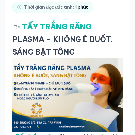
Thời gian đọc ước tính:
1 phút
TRA CỨU HỒ SƠ
✨
TẨY TRẮNG RĂNG
PLASMA – KHÔNG Ê BUỐT,
SÁNG BẬT TÔNG