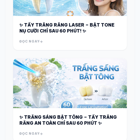
✨ TẨY TRẮNG RĂNG LASER – BẬT TONE
NỤ CƯỜI CHỈ SAU 60 PHÚT! ✨
ĐỌC NGAY
✨ TRẮNG SÁNG BẬT TÔNG – TẨY TRẮNG
RĂNG AN TOÀN CHỈ SAU 60 PHÚT ✨
ĐỌC NGAY