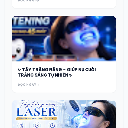
ĐỌC NGAY
✨ TẨY TRẮNG RĂNG – GIÚP NỤ CƯỜI
TRẮNG SÁNG TỰ NHIÊN ✨
ĐỌC NGAY