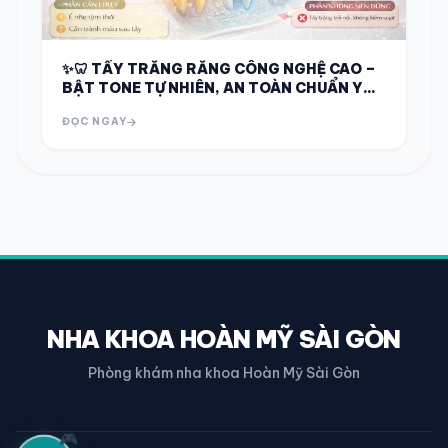
✨🦷 TẨY TRẮNG RĂNG CÔNG NGHỆ CAO –
BẬT TONE TỰ NHIÊN, AN TOÀN CHUẨN Y
KHOA 🦷✨
ĐỌC NGAY
NHA KHOA HOÀN MỸ SÀI GÒN
Phòng khám nha khoa Hoàn Mỹ Sài Gòn
🎮