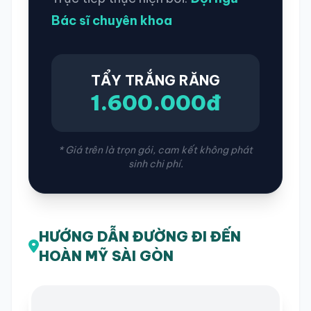
Bác sĩ chuyên khoa
TẨY TRẮNG RĂNG
1.600.000đ
* Giá trên là trọn gói, cam kết không phát
sinh chi phí.
HƯỚNG DẪN ĐƯỜNG ĐI ĐẾN
HOÀN MỸ SÀI GÒN