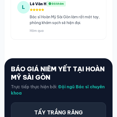
Lê Văn H
Đã khám
L
Bác sĩ Hoàn Mỹ Sài Gòn làm rất mát tay,
phòng khám sạch sẽ hiện đại.
Hôm qua
BÁO GIÁ NIÊM YẾT TẠI HOÀN
MỸ SÀI GÒN
Trực tiếp thực hiện bởi:
Đội ngũ Bác sĩ chuyên
khoa
TẨY TRẮNG RĂNG