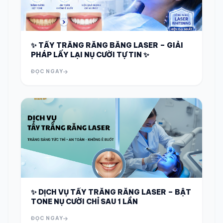
✨ TẨY TRẮNG RĂNG BẰNG LASER – GIẢI
PHÁP LẤY LẠI NỤ CƯỜI TỰ TIN ✨
ĐỌC NGAY
✨ DỊCH VỤ TẨY TRẮNG RĂNG LASER – BẬT
TONE NỤ CƯỜI CHỈ SAU 1 LẦN
ĐỌC NGAY