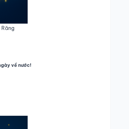
i Răng
 ngày về nước!