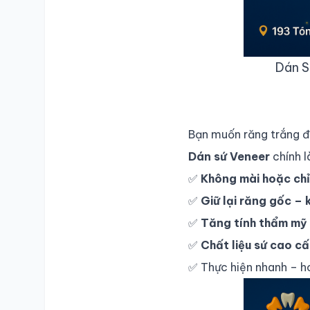
Dán S
Bạn muốn răng trắng 
Dán sứ Veneer
chính l
✅
Không mài hoặc ch
✅
Giữ lại răng gốc –
✅
Tăng tính thẩm mỹ r
✅
Chất liệu sứ cao c
✅ Thực hiện nhanh – h