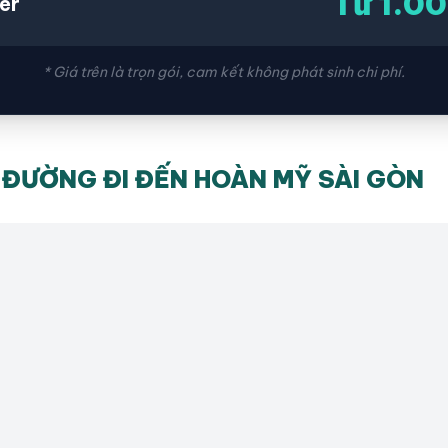
Từ 1.0
er
* Giá trên là trọn gói, cam kết không phát sinh chi phí.
ĐƯỜNG ĐI ĐẾN HOÀN MỸ SÀI GÒN