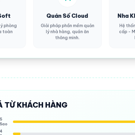
Soft
Quán Số Cloud
Nha K
lý phòng
Giải pháp phần mềm quản
Hệ thố
a toàn
lý nhà hàng, quán ăn
cấp - M
thông minh.
Á TỪ KHÁCH HÀNG
5
Sao
4