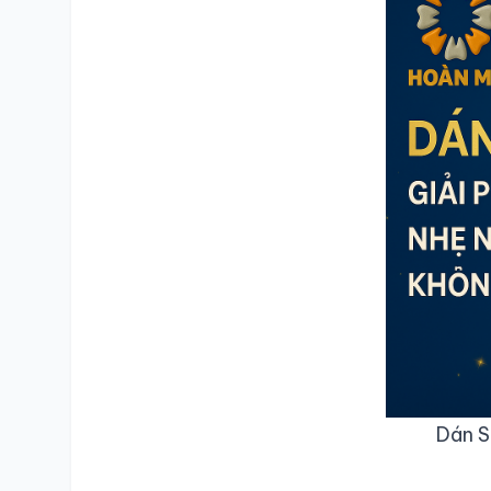
Dán S