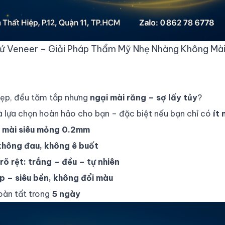
ứ Veneer – Giải Pháp Thẩm Mỹ Nhẹ Nhàng Không Mà
đẹp, đều tăm tắp nhưng
ngại mài răng – sợ lấy tủy
?
à lựa chọn hoàn hảo cho bạn – đặc biệt nếu bạn chỉ có
ít
ỉ mài siêu mỏng 0.2mm
 không đau, không ê buốt
õ rệt: trắng – đều – tự nhiên
ấp – siêu bền, không đổi màu
oàn tất trong
5 ngày