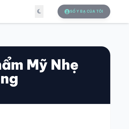
SỔ Y BẠ CỦA TÔI
Thẩm Mỹ Nhẹ
ăng