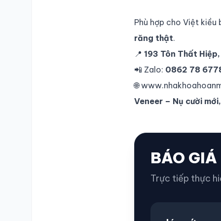
Phù hợp cho Việt kiều 
răng thật
.
📍
193 Tôn Thất Hiệp,
📲 Zalo:
0862 78 677
🌐
www.nhakhoahoanm
Veneer – Nụ cười mới,
BÁO GIÁ
Trực tiếp thực hi
SỔ Y BẠ
ĐIỆN TỬ
Vui lòng đăng nhập bằng Số điện thoại đã đăng ký.