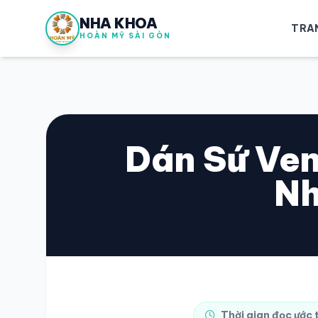
NHA KHOA
TRA
HOÀN MỸ SÀI GÒN
Dán Sứ Ven
Nh
Thời gian đọc ước 