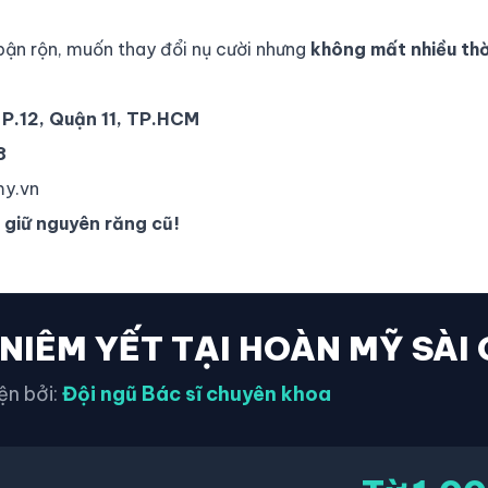
bận rộn, muốn thay đổi nụ cười nhưng
không mất nhiều thờ
 P.12, Quận 11, TP.HCM
8
y.vn
 giữ nguyên răng cũ!
 NIÊM YẾT TẠI HOÀN MỸ SÀI
ện bởi:
Đội ngũ Bác sĩ chuyên khoa