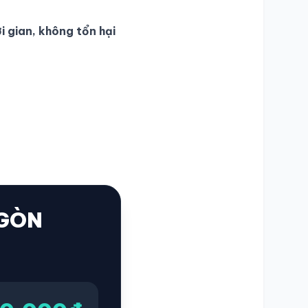
i gian, không tổn hại
 GÒN