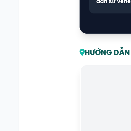
dán sứ vene
SỐ ĐIỆN THOẠI
TRA CỨU HỒ SƠ
HƯỚNG DẪN 