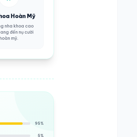
hoa Hoàn Mỹ
ng nha khoa cao
ang đến nụ cười
hoàn mỹ.
95%
5%