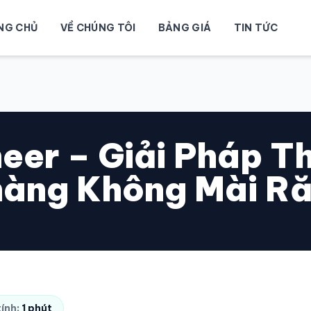
NG CHỦ
VỀ CHÚNG TÔI
BẢNG GIÁ
TIN TỨC
eer – Giải Pháp 
àng Không Mài R
tính:
1 phút