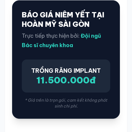
BÁO GIÁ NIÊM YẾT TẠI
HOÀN MỸ SÀI GÒN
Trực tiếp thực hiện bởi:
Đội ngũ
Bác sĩ chuyên khoa
TRỒNG RĂNG IMPLANT
11.500.000đ
* Giá trên là trọn gói, cam kết không phát
sinh chi phí.