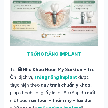
TRỒNG RĂNG IMPLANT
Tại
🏥 Nha Khoa Hoàn Mỹ Sài Gòn – Trà
Ôn
, dịch vụ
trồng răng Implant
được
thực hiện theo
quy trình chuẩn y khoa
,
giúp khách hàng lấy lại chiếc răng đã mất
một cách
an toàn – thẩm mỹ – lâu dài
.