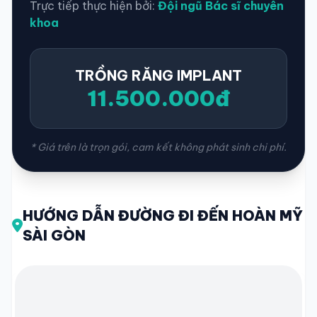
Trực tiếp thực hiện bởi:
Đội ngũ Bác sĩ chuyên
khoa
TRỒNG RĂNG IMPLANT
11.500.000đ
* Giá trên là trọn gói, cam kết không phát sinh chi phí.
HƯỚNG DẪN ĐƯỜNG ĐI ĐẾN HOÀN MỸ
SÀI GÒN