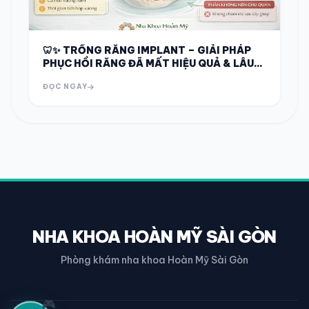
🦷✨ TRỒNG RĂNG IMPLANT – GIẢI PHÁP
PHỤC HỒI RĂNG ĐÃ MẤT HIỆU QUẢ & LÂU
DÀI ✨🦷
ĐỌC NGAY
NHA KHOA HOÀN MỸ SÀI GÒN
Phòng khám nha khoa Hoàn Mỹ Sài Gòn
🎮