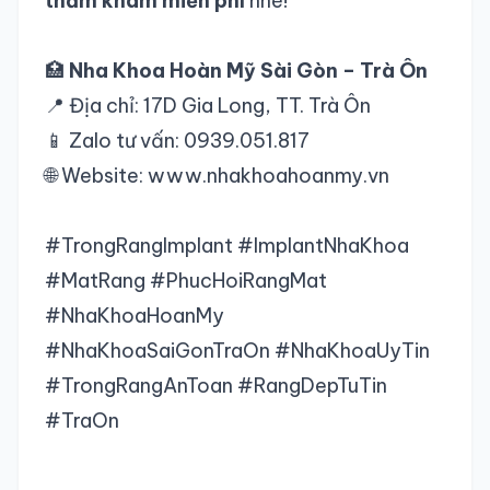
thăm khám miễn phí
nhé!
🏥
Nha Khoa Hoàn Mỹ Sài Gòn – Trà Ôn
📍 Địa chỉ: 17D Gia Long, TT. Trà Ôn
📱 Zalo tư vấn: 0939.051.817
🌐 Website:
www.nhakhoahoanmy.vn
#TrongRangImplant #ImplantNhaKhoa
#MatRang #PhucHoiRangMat
#NhaKhoaHoanMy
#NhaKhoaSaiGonTraOn #NhaKhoaUyTin
#TrongRangAnToan #RangDepTuTin
#TraOn