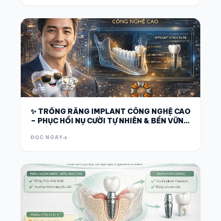
✨ TRỒNG RĂNG IMPLANT CÔNG NGHỆ CAO
– PHỤC HỒI NỤ CƯỜI TỰ NHIÊN & BỀN VỮNG
✨
ĐỌC NGAY