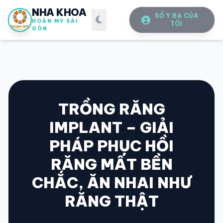
NHA KHOA
SỔ Y BẠ CỦA
HOÀN MỸ SÀI
TÔI
GÒN
TRỒNG RĂNG
IMPLANT – GIẢI
SỔ Y BẠ
ĐIỆN TỬ
PHÁP PHỤC HỒI
Vui lòng đăng nhập bằng Số điện thoại đã đăng ký.
RĂNG MẤT BỀN
CHẮC, ĂN NHAI NHƯ
SỐ ĐIỆN THOẠI
RĂNG THẬT