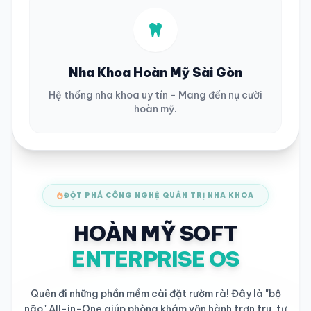
Nha Khoa Hoàn Mỹ Sài Gòn
Hệ thống nha khoa uy tín - Mang đến nụ cười
hoàn mỹ.
ĐỘT PHÁ CÔNG NGHỆ QUẢN TRỊ NHA KHOA
HOÀN MỸ SOFT
ENTERPRISE OS
Quên đi những phần mềm cài đặt rườm rà! Đây là "bộ
não" All-in-One giúp phòng khám vận hành trơn tru, tự