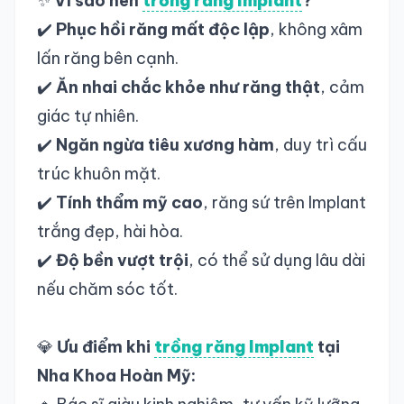
✨
Vì sao nên
trồng răng Implant
?
✔️
Phục hồi răng mất độc lập
, không xâm
lấn răng bên cạnh.
✔️
Ăn nhai chắc khỏe như răng thật
, cảm
giác tự nhiên.
✔️
Ngăn ngừa tiêu xương hàm
, duy trì cấu
trúc khuôn mặt.
✔️
Tính thẩm mỹ cao
, răng sứ trên Implant
trắng đẹp, hài hòa.
✔️
Độ bền vượt trội
, có thể sử dụng lâu dài
nếu chăm sóc tốt.
💎
Ưu điểm khi
trồng răng Implant
tại
Nha Khoa Hoàn Mỹ: