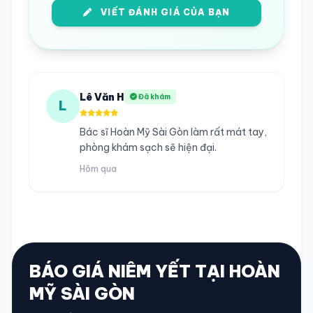
VIẾT ĐÁNH GIÁ CỦA BẠN
Lê Văn H
Đã khám
L
Bác sĩ Hoàn Mỹ Sài Gòn làm rất mát tay,
phòng khám sạch sẽ hiện đại.
Hôm qua
BÁO GIÁ NIÊM YẾT TẠI HOÀN
MỸ SÀI GÒN