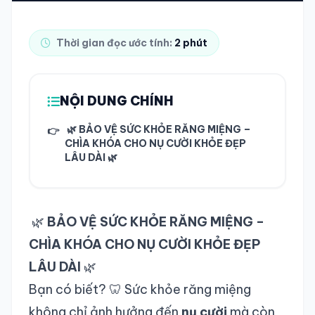
TRA CỨU HỒ SƠ
Thời gian đọc ước tính:
2 phút
NỘI DUNG CHÍNH
🌿 BẢO VỆ SỨC KHỎE RĂNG MIỆNG –
👉
CHÌA KHÓA CHO NỤ CƯỜI KHỎE ĐẸP
LÂU DÀI 🌿
🌿
BẢO VỆ SỨC KHỎE RĂNG MIỆNG –
CHÌA KHÓA CHO NỤ CƯỜI KHỎE ĐẸP
LÂU DÀI
🌿
Bạn có biết? 🦷 Sức khỏe răng miệng
không chỉ ảnh hưởng đến
nụ cười
mà còn