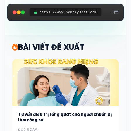
https://www.hoanmysoft.com
ĐANG KẾT NỐI HỆ THỐNG...
BÀI VIẾT ĐỀ XUẤT
Tư vấn điều trị tổng quát cho người chuẩn bị
làm răng sứ
ĐỌC NGAY