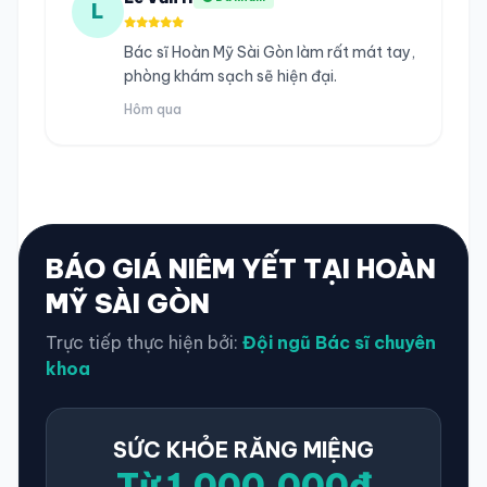
L
Bác sĩ Hoàn Mỹ Sài Gòn làm rất mát tay,
phòng khám sạch sẽ hiện đại.
Hôm qua
BÁO GIÁ NIÊM YẾT TẠI HOÀN
MỸ SÀI GÒN
Trực tiếp thực hiện bởi:
Đội ngũ Bác sĩ chuyên
khoa
SỨC KHỎE RĂNG MIỆNG
Từ 1.000.000đ