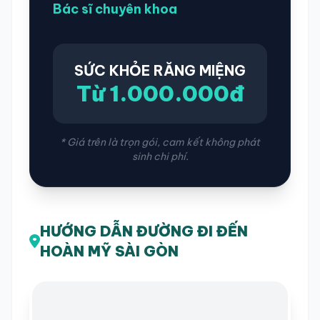
Bác sĩ chuyên khoa
SỨC KHỎE RĂNG MIỆNG
Từ 1.000.000đ
* Giá trên là trọn gói, cam kết không phát
sinh chi phí.
HƯỚNG DẪN ĐƯỜNG ĐI ĐẾN
HOÀN MỸ SÀI GÒN