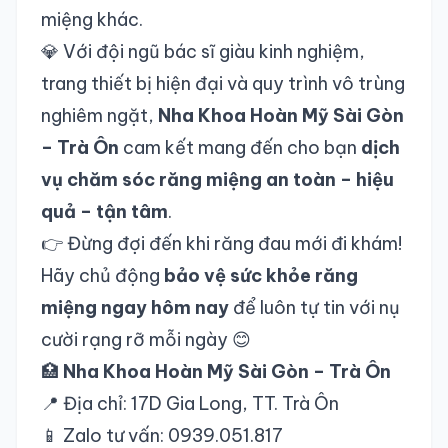
miệng khác.
💎 Với đội ngũ bác sĩ giàu kinh nghiệm,
trang thiết bị hiện đại và quy trình vô trùng
nghiêm ngặt,
Nha Khoa Hoàn Mỹ Sài Gòn
– Trà Ôn
cam kết mang đến cho bạn
dịch
vụ chăm sóc răng miệng an toàn – hiệu
quả – tận tâm
.
👉 Đừng đợi đến khi răng đau mới đi khám!
Hãy chủ động
bảo vệ sức khỏe răng
miệng ngay hôm nay
để luôn tự tin với nụ
cười rạng rỡ mỗi ngày 😊
🏥
Nha Khoa Hoàn Mỹ Sài Gòn – Trà Ôn
📍 Địa chỉ: 17D Gia Long, TT. Trà Ôn
📱 Zalo tư vấn: 0939.051.817