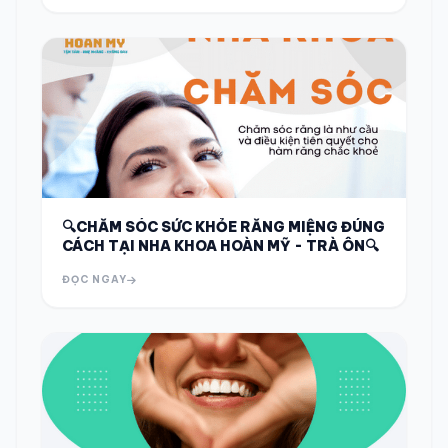
🔍CHĂM SÓC SỨC KHỎE RĂNG MIỆNG ĐÚNG
CÁCH TẠI NHA KHOA HOÀN MỸ - TRÀ ÔN🔍
ĐỌC NGAY