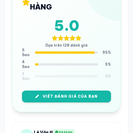
HÀNG
5.0
Dựa trên 128 đánh giá
5
95%
Sao
4
5%
Sao
3
0%
Sao
VIẾT ĐÁNH GIÁ CỦA BẠN
Lê Văn H
Đã khám