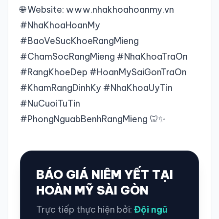
🌐 Website:
www.nhakhoahoanmy.vn
#NhaKhoaHoanMy
#BaoVeSucKhoeRangMieng
#ChamSocRangMieng #NhaKhoaTraOn
#RangKhoeDep #HoanMySaiGonTraOn
#KhamRangDinhKy #NhaKhoaUyTin
#NuCuoiTuTin
#PhongNguabBenhRangMieng 🦷✨
BÁO GIÁ NIÊM YẾT TẠI
HOÀN MỸ SÀI GÒN
Trực tiếp thực hiện bởi:
Đội ngũ