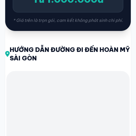
* Giá trên là trọn gói, cam kết không phát sinh chi phí.
HƯỚNG DẪN ĐƯỜNG ĐI ĐẾN HOÀN MỸ
SÀI GÒN