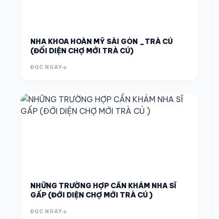
NHA KHOA HOÀN MỸ SÀI GÒN _TRÀ CÚ
(ĐỐI DIỆN CHỢ MỚI TRÀ CÚ)
ĐỌC NGAY
NHỮNG TRƯỜNG HỢP CẦN KHÁM NHA SĨ
GẤP (ĐỚI DIỆN CHỢ MỚI TRÀ CÚ )
ĐỌC NGAY