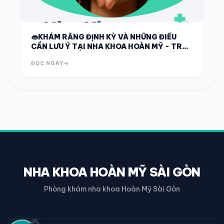
👄KHÁM RĂNG ĐỊNH KỲ VÀ NHỮNG ĐIỀU
CẦN LƯU Ý TẠI NHA KHOA HOÀN MỸ - TRÀ
ÔN👄
ĐỌC NGAY
NHA KHOA HOÀN MỸ SÀI GÒN
Phòng khám nha khoa Hoàn Mỹ Sài Gòn
🎮