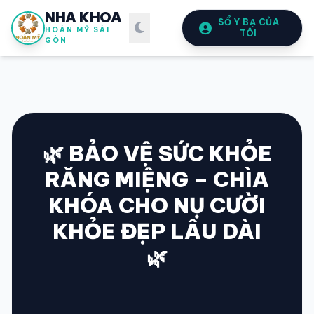
NHA KHOA
SỔ Y BẠ CỦA
HOÀN MỸ SÀI
TÔI
GÒN
🌿 BẢO VỆ SỨC KHỎE
RĂNG MIỆNG – CHÌA
SỔ Y BẠ
ĐIỆN TỬ
KHÓA CHO NỤ CƯỜI
Vui lòng đăng nhập bằng Số điện thoại đã đăng ký.
KHỎE ĐẸP LÂU DÀI
🌿
SỐ ĐIỆN THOẠI