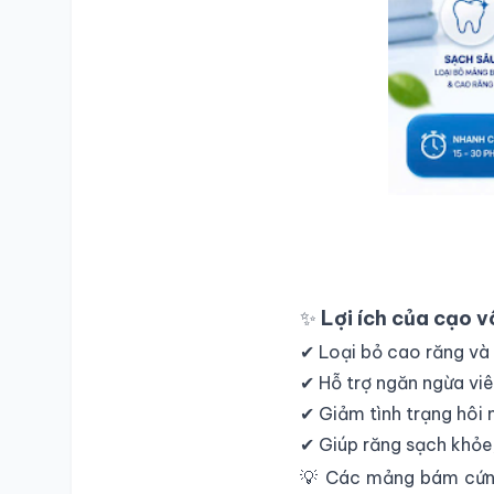
✨
Lợi ích của cạo v
✔ Loại bỏ cao răng và 
✔ Hỗ trợ ngăn ngừa vi
✔ Giảm tình trạng hôi 
✔ Giúp răng sạch khỏe
💡 Các mảng bám cứng