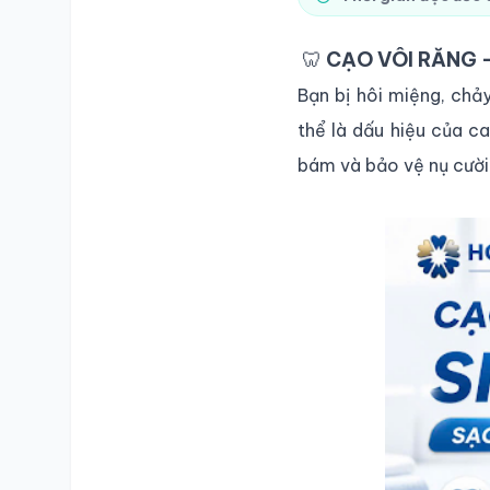
🦷
CẠO VÔI RĂNG 
Bạn bị hôi miệng, ch
thể là dấu hiệu của ca
bám và bảo vệ nụ cười