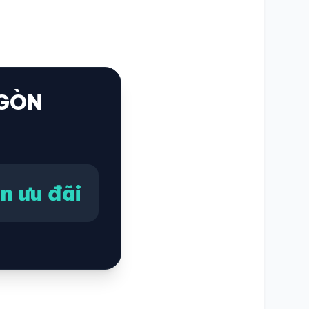
 GÒN
n ưu đãi