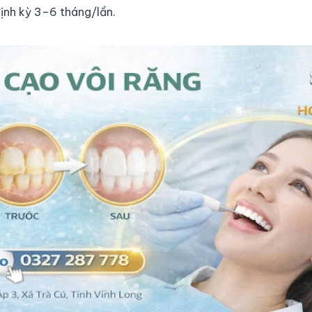
ịnh kỳ 3–6 tháng/lần.