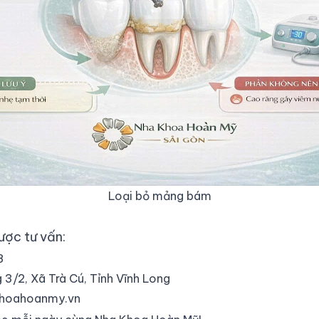
Loại bỏ mảng bám
ược tư vấn:
8
3/2, Xã Trà Cú, Tỉnh Vĩnh Long
hoahoanmy.vn