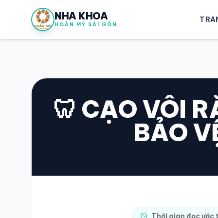
NHA KHOA
TRA
HOÀN MỸ SÀI GÒN
🦷 CẠO VÔI 
BẢO V
Thời gian đọc ước 