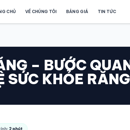
NG CHỦ
VỀ CHÚNG TÔI
BẢNG GIÁ
TIN TỨC
RĂNG – BƯỚC QUA
Ệ SỨC KHỎE RĂNG
tính:
2 phút