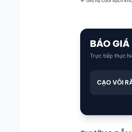
💙 Giữ nụ cười sạch k
BÁO GIÁ
Trực tiếp thực hi
CẠO VÔI R