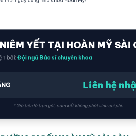
hỏe mỗi ngày cùng Nha Khoa Hoàn Mỹ!
 NIÊM YẾT TẠI HOÀN MỸ SÀI
ện bởi:
Đội ngũ Bác sĩ chuyên khoa
Liên hệ nhậ
ĂNG
* Giá trên là trọn gói, cam kết không phát sinh chi phí.