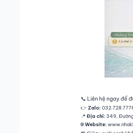
SỐ ĐIỆN THOẠI
TRA CỨU HỒ SƠ
📞 Liên hệ ngay để đ
👉
Zalo:
032.728.777
📍
Địa chỉ:
349, Đường 
🌐
Website:
www.nhak