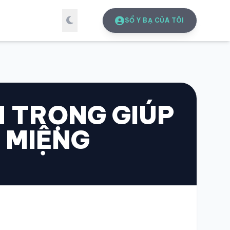
SỔ Y BẠ CỦA TÔI
N TRỌNG GIÚP
 MIỆNG