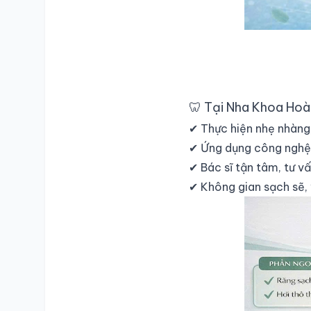
🦷 Tại Nha Khoa Hoà
✔ Thực hiện nhẹ nhàng
✔ Ứng dụng công nghệ 
✔ Bác sĩ tận tâm, tư v
✔ Không gian sạch sẽ,
SỔ Y BẠ
ĐIỆN TỬ
Vui lòng đăng nhập bằng Số điện thoại đã đăng ký.