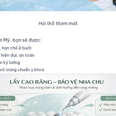
Hơi thở thơm mát
n Mỹ, bạn sẽ được:
, hạn chế ê buốt
hiện đại, an toàn
ấn kỹ lưỡng
 vô trùng chuẩn y khoa