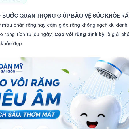
– BƯỚC QUAN TRỌNG GIÚP BẢO VỆ SỨC KHỎE R
ảy máu chân răng hay cảm giác răng không sạch dù đánh
o răng tích tụ lâu ngày.
Cạo vôi răng định kỳ
là giải ph
 khỏe đẹp.