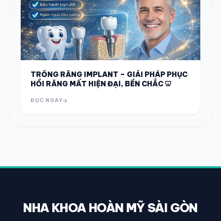
TRỒNG RĂNG IMPLANT – GIẢI PHÁP PHỤC
HỒI RĂNG MẤT HIỆN ĐẠI, BỀN CHẮC 🦷
ĐỌC NGAY
NHA KHOA HOÀN MỸ SÀI GÒN