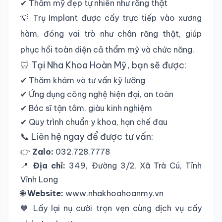
✔ Thẩm mỹ đẹp tự nhiên như răng thật
💡 Trụ Implant được cấy trực tiếp vào xương
hàm, đóng vai trò như chân răng thật, giúp
phục hồi toàn diện cả thẩm mỹ và chức năng.
🦷 Tại Nha Khoa Hoàn Mỹ, bạn sẽ được:
✔ Thăm khám và tư vấn kỹ lưỡng
✔ Ứng dụng công nghệ hiện đại, an toàn
✔ Bác sĩ tận tâm, giàu kinh nghiệm
✔ Quy trình chuẩn y khoa, hạn chế đau
📞 Liên hệ ngay để được tư vấn:
👉
Zalo:
032.728.7778
📍
Địa chỉ:
349, Đường 3/2, Xã Trà Cú, Tỉnh
Vĩnh Long
🌐
Website:
www.nhakhoahoanmy.vn
💙 Lấy lại nụ cười trọn vẹn cùng dịch vụ cấy