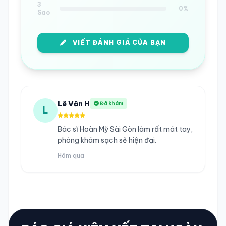
3
0%
Sao
VIẾT ĐÁNH GIÁ CỦA BẠN
Lê Văn H
Đã khám
L
Bác sĩ Hoàn Mỹ Sài Gòn làm rất mát tay,
phòng khám sạch sẽ hiện đại.
Hôm qua