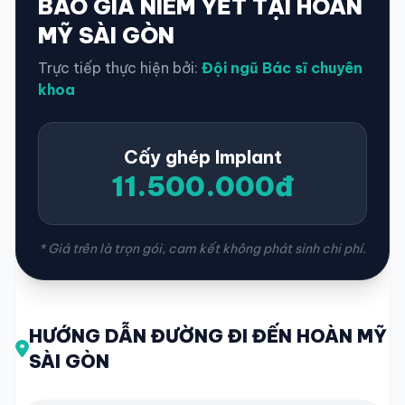
BÁO GIÁ NIÊM YẾT TẠI HOÀN
MỸ SÀI GÒN
Trực tiếp thực hiện bởi:
Đội ngũ Bác sĩ chuyên
khoa
Cấy ghép Implant
11.500.000đ
* Giá trên là trọn gói, cam kết không phát sinh chi phí.
HƯỚNG DẪN ĐƯỜNG ĐI ĐẾN HOÀN MỸ
SÀI GÒN