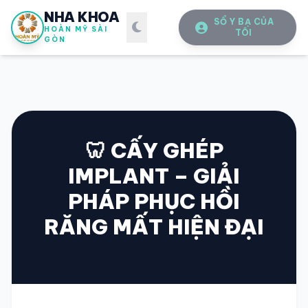
NHA KHOA
SỔ Y BẠ CỦA
HOÀN MỸ SÀI
TÔI
GÒN
🦷 CẤY GHÉP
IMPLANT – GIẢI
SỔ Y BẠ
ĐIỆN TỬ
PHÁP PHỤC HỒI
Vui lòng đăng nhập bằng Số điện thoại đã đăng ký.
RĂNG MẤT HIỆN ĐẠI
SỐ ĐIỆN THOẠI