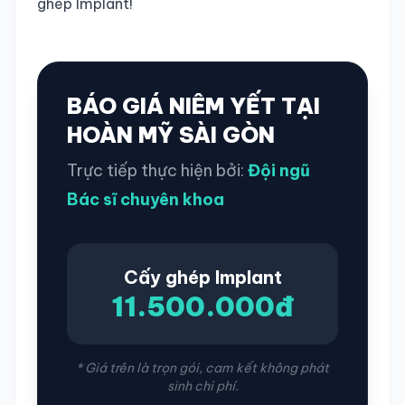
ghép Implant!
BÁO GIÁ NIÊM YẾT TẠI
HOÀN MỸ SÀI GÒN
Trực tiếp thực hiện bởi:
Đội ngũ
Bác sĩ chuyên khoa
Cấy ghép Implant
11.500.000đ
* Giá trên là trọn gói, cam kết không phát
sinh chi phí.