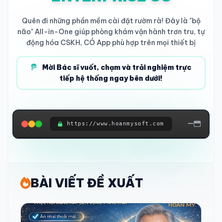
Quên đi những phần mềm cài đặt rườm rà! Đây là "bộ
não" All-in-One giúp phòng khám vận hành trơn tru, tự
động hóa CSKH, CÓ App phù hợp trên mọi thiết bị
Mời Bác sĩ vuốt, chạm và trải nghiệm trực
tiếp hệ thống ngay bên dưới!
https://www.hoanmysoft.com
ĐANG KẾT NỐI HỆ THỐNG...
BÀI VIẾT ĐỀ XUẤT