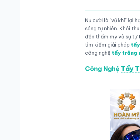
Nụ cười là "vũ khí" lợ
sáng tự nhiên. Khói th
đến thẩm mỹ và sự tự ti
tìm kiếm giải pháp
tẩy
công nghệ
tẩy trắng 
Công Nghệ
Tẩy T