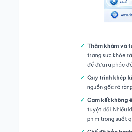
Thăm khám và tư
trạng sức khỏe r
để đưa ra phác đồ
Quy trình khép k
nguồn gốc rõ ràng
Cam kết không ê 
tuyệt đối. Nhiều 
phim trong suốt q
Chế độ bảo hành 