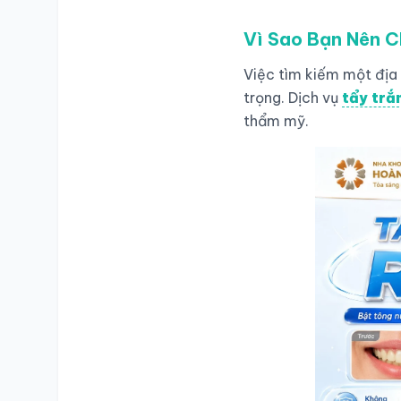
Vì Sao Bạn Nên C
SỐ ĐIỆN THOẠI
Việc tìm kiếm một địa 
trọng. Dịch vụ
tẩy trắ
thẩm mỹ.
TRA CỨU HỒ SƠ