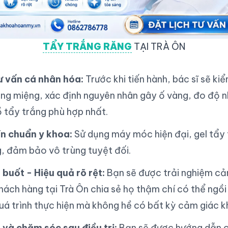
TẨY TRẮNG RĂNG
TẠI TRÀ ÔN
 vấn cá nhân hóa:
Trước khi tiến hành, bác sĩ sẽ kiể
ăng miệng, xác định nguyên nhân gây ố vàng, đo độ
 tẩy trắng phù hợp nhất.
ín chuẩn y khoa:
Sử dụng máy móc hiện đại, gel tẩy 
, đảm bảo vô trùng tuyệt đối.
buốt - Hiệu quả rõ rệt:
Bạn sẽ được trải nghiệm cả
khách hàng tại Trà Ôn chia sẻ họ thậm chí có thể ngồ
uá trình thực hiện mà không hề có bất kỳ cảm giác k
và chăm sóc sau điều trị:
Bạn sẽ được hướng dẫn c