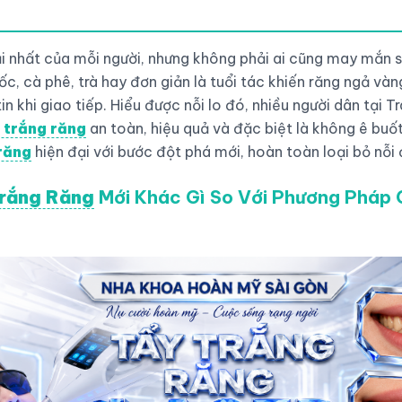
i hại nhất của mỗi người, nhưng không phải ai cũng may mắn
uốc, cà phê, trà hay đơn giản là tuổi tác khiến răng ngả v
n khi giao tiếp. Hiểu được nỗi lo đó, nhiều người dân tại 
 trắng răng
an toàn, hiệu quả và đặc biệt là không ê buốt.
răng
hiện đại với bước đột phá mới, hoàn toàn loại bỏ nỗi 
rắng Răng
Mới Khác Gì So Với Phương Pháp