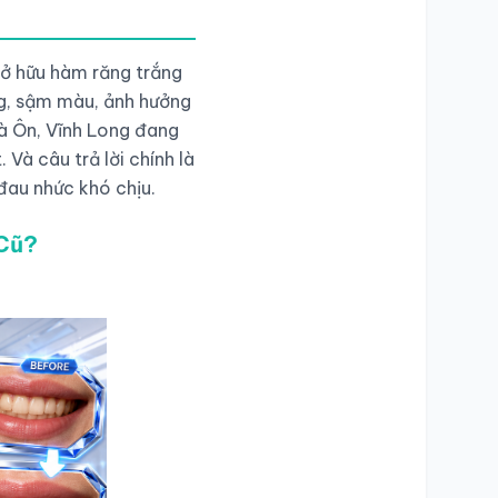
 sở hữu hàm răng trắng
àng, sậm màu, ảnh hưởng
Trà Ôn, Vĩnh Long đang
 Và câu trả lời chính là
đau nhức khó chịu.
 Cũ?