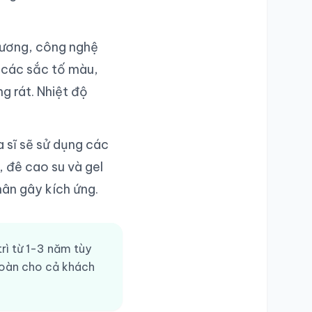
hương, công nghệ
 các sắc tố màu,
g rát. Nhiệt độ
a sĩ sẽ sử dụng các
 đê cao su và gel
ân gây kích ứng.
trì từ 1-3 năm tùy
toàn cho cả khách