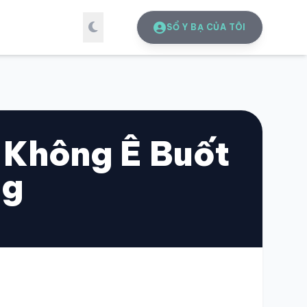
SỔ Y BẠ CỦA TÔI
 Không Ê Buốt
ng