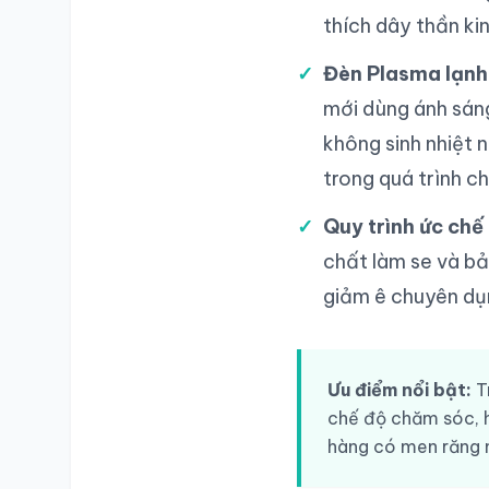
thích dây thần ki
Đèn Plasma lạnh 
mới dùng ánh sáng
không sinh nhiệt 
trong quá trình c
Quy trình ức chế
chất làm se và bả
giảm ê chuyên dụn
Ưu điểm nổi bật:
Tr
SỔ Y BẠ
ĐIỆN TỬ
chế độ chăm sóc, 
hàng có men răng 
Vui lòng đăng nhập bằng Số điện thoại đã đăng ký.