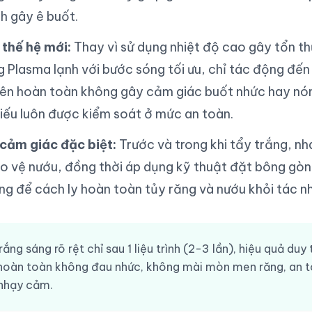
nh gây ê buốt.
thế hệ mới:
Thay vì sử dụng nhiệt độ cao gây tổn t
 Plasma lạnh với bước sóng tối ưu, chỉ tác động đến
nên hoàn toàn không gây cảm giác buốt nhức hay nón
hiếu luôn được kiểm soát ở mức an toàn.
 cảm giác đặc biệt:
Trước và trong khi tẩy trắng, nh
o vệ nướu, đồng thời áp dụng kỹ thuật đặt bông gòn,
g để cách ly hoàn toàn tủy răng và nướu khỏi tác nh
ắng sáng rõ rệt chỉ sau 1 liệu trình (2-3 lần), hiệu quả duy 
hoàn toàn không đau nhức, không mài mòn men răng, an 
nhạy cảm.