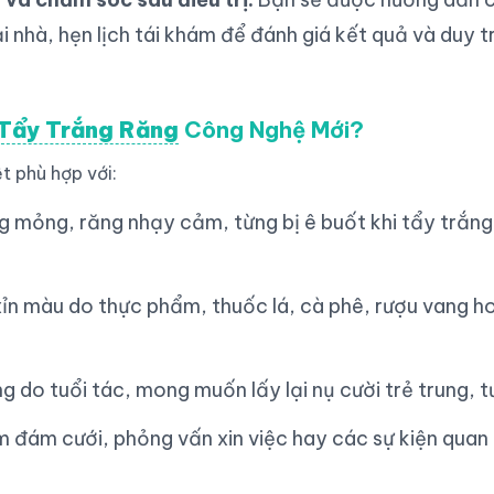
i nhà, hẹn lịch tái khám để đánh giá kết quả và duy t
Tẩy Trắng Răng
Công Nghệ Mới?
t phù hợp với:
g mỏng, răng nhạy cảm, từng bị ê buốt khi tẩy trắn
xỉn màu do thực phẩm, thuốc lá, cà phê, rượu vang h
g do tuổi tác, mong muốn lấy lại nụ cười trẻ trung, t
m đám cưới, phỏng vấn xin việc hay các sự kiện quan