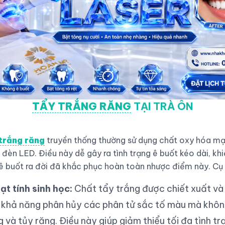
TẨY TRẮNG RĂNG
TẠI TRÀ ÔN
trắng răng
truyền thống thường sử dụng chất oxy hóa mạ
đèn LED. Điều này dễ gây ra tình trạng ê buốt kéo dài, khi
 buốt ra đời đã khắc phục hoàn toàn nhược điểm này. Cụ 
ạt tính sinh học:
Chất tẩy trắng được chiết xuất và
ó khả năng phân hủy các phân tử sắc tố màu mà khô
 và tủy răng. Điều này giúp giảm thiểu tối đa tình t