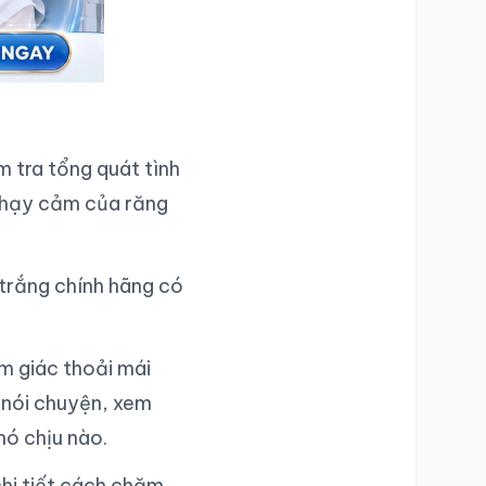
m tra tổng quát tình
 nhạy cảm của răng
trắng chính hãng có
m giác thoải mái
i nói chuyện, xem
hó chịu nào.
hi tiết cách chăm