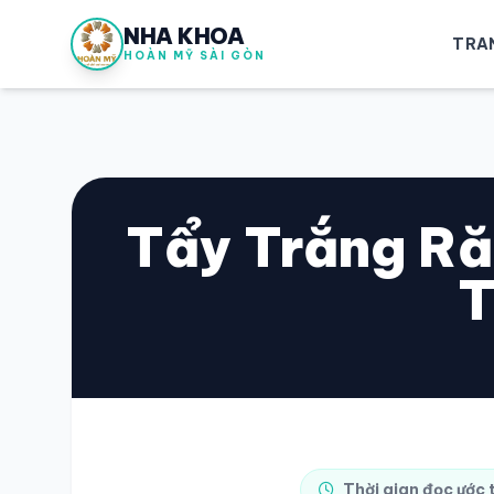
NHA KHOA
TRA
HOÀN MỸ SÀI GÒN
Tẩy Trắng Ră
T
Thời gian đọc ước 