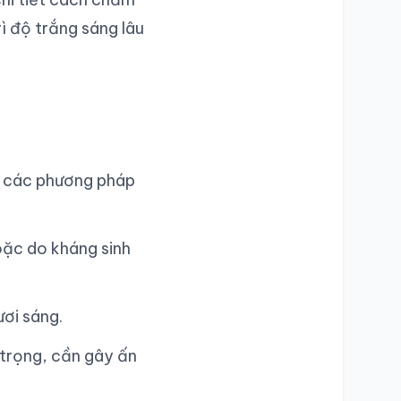
rì độ trắng sáng lâu
g các phương pháp
oặc do kháng sinh
ươi sáng.
 trọng, cần gây ấn