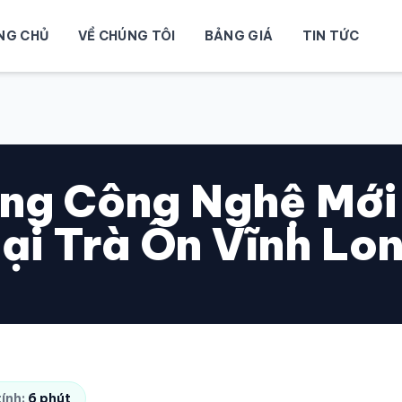
NG CHỦ
VỀ CHÚNG TÔI
BẢNG GIÁ
TIN TỨC
ng Công Nghệ Mới
ại Trà Ôn Vĩnh Lo
tính:
6 phút