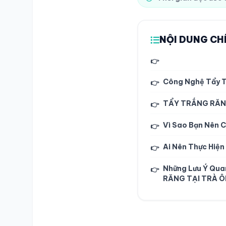
NỘI DUNG CH
👉
Công Nghệ Tẩy T
👉
TẨY TRẮNG RĂN
👉
Vì Sao Bạn Nên C
👉
Ai Nên Thực Hiệ
👉
Những Lưu Ý Qua
👉
RĂNG TẠI TRÀ 