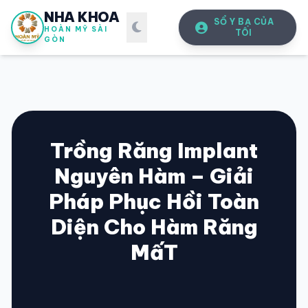
NHA KHOA
SỔ Y BẠ CỦA
HOÀN MỸ SÀI
TÔI
GÒN
Trồng Răng Implant
Nguyên Hàm – Giải
SỔ Y BẠ
ĐIỆN TỬ
Pháp Phục Hồi Toàn
Vui lòng đăng nhập bằng Số điện thoại đã đăng ký.
Diện Cho Hàm Răng
MấT
SỐ ĐIỆN THOẠI