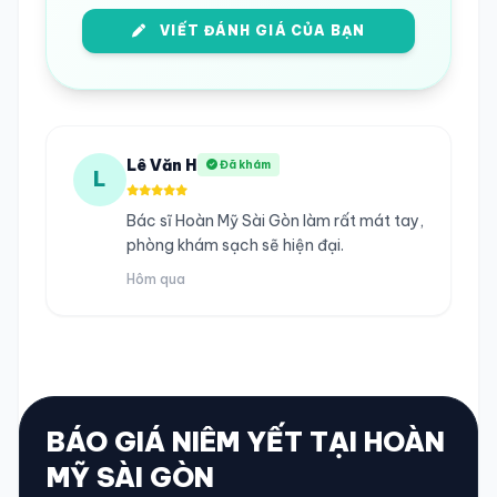
VIẾT ĐÁNH GIÁ CỦA BẠN
Lê Văn H
Đã khám
L
Bác sĩ Hoàn Mỹ Sài Gòn làm rất mát tay,
phòng khám sạch sẽ hiện đại.
Hôm qua
BÁO GIÁ NIÊM YẾT TẠI HOÀN
MỸ SÀI GÒN