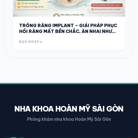
TRỒNG RĂNG IMPLANT – GIẢI PHÁP PHỤC
HỒI RĂNG MẤT BỀN CHẮC, ĂN NHAI NHƯ
RĂNG THẬT
ĐỌC NGAY
NHA KHOA HOÀN MỸ SÀI GÒN
Phòng khám nha khoa Hoàn Mỹ Sài Gòn