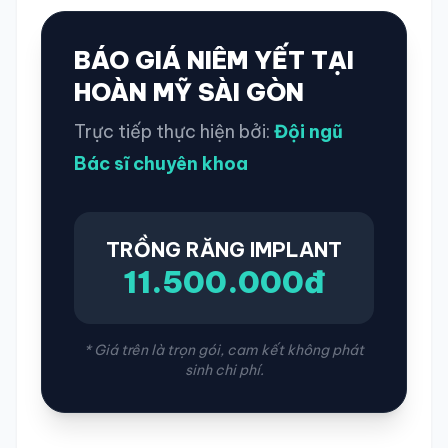
BÁO GIÁ NIÊM YẾT TẠI
HOÀN MỸ SÀI GÒN
Trực tiếp thực hiện bởi:
Đội ngũ
Bác sĩ chuyên khoa
TRỒNG RĂNG IMPLANT
11.500.000đ
* Giá trên là trọn gói, cam kết không phát
sinh chi phí.