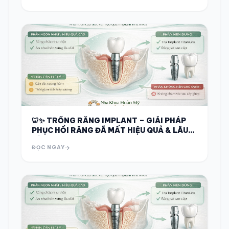
🦷✨ TRỒNG RĂNG IMPLANT – GIẢI PHÁP
PHỤC HỒI RĂNG ĐÃ MẤT HIỆU QUẢ & LÂU
DÀI ✨🦷
ĐỌC NGAY