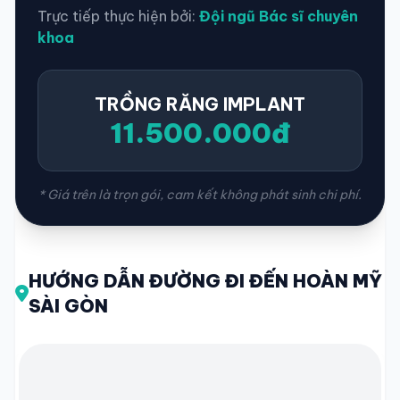
Trực tiếp thực hiện bởi:
Đội ngũ Bác sĩ chuyên
khoa
TRỒNG RĂNG IMPLANT
11.500.000đ
* Giá trên là trọn gói, cam kết không phát sinh chi phí.
HƯỚNG DẪN ĐƯỜNG ĐI ĐẾN HOÀN MỸ
SÀI GÒN