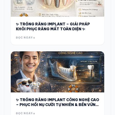
✨ TRỒNG RĂNG IMPLANT – GIẢI PHÁP
KHÔI PHỤC RĂNG MẤT TOÀN DIỆN ✨
ĐỌC NGAY
✨ TRỒNG RĂNG IMPLANT CÔNG NGHỆ CAO
– PHỤC HỒI NỤ CƯỜI TỰ NHIÊN & BỀN VỮNG
✨
ĐỌC NGAY