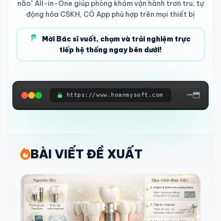
não" All-in-One giúp phòng khám vận hành trơn tru, tự
động hóa CSKH, CÓ App phù hợp trên mọi thiết bị
Mời Bác sĩ vuốt, chạm và trải nghiệm trực
tiếp hệ thống ngay bên dưới!
https://www.hoanmysoft.com
ĐANG KẾT NỐI HỆ THỐNG...
BÀI VIẾT ĐỀ XUẤT