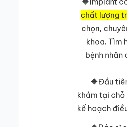
🔶Implant
có
chất lượng t
chọn, chuyê
khoa. Tìm h
bệnh nhân 
🔶Đầu tiê
khám tại chỗ
kế hoạch điều