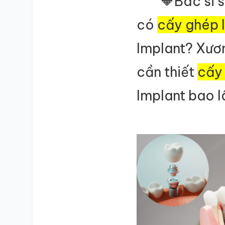
🔶Bác sĩ 
có
cấy ghép 
Implant? Xươ
cần thiết
cấy
Implant bao l
SỔ Y BẠ
ĐIỆN TỬ
Vui lòng đăng nhập bằng Số điện thoại đã đăng ký.