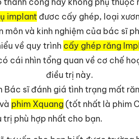
 thành công hay không phụ thuộc r
rụ implant
đươc cấy ghép, loại xươ
n môn và kinh nghiệm của bác sĩ ph
iểu về quy trình
cấy ghép răng Imp
có cái nhìn tổng quan về cơ chế ho
điều trị này.
n Bác sĩ đánh giá tình trạng mất r
 và
phim Xquang
(tốt nhất là phim 
 trị phù hợp nhất cho bạn.