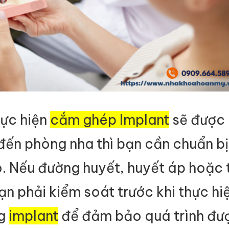
ực hiện
cắm ghép Implant
sẽ được 
 đến phòng nha thì bạn cần chuẩn bị
o. Nếu đường huyết, huyết áp hoặc
ạn phải kiểm soát trước khi thực hi
ng
implant
để đảm bảo quá trình đượ