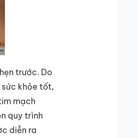
hẹn trước. Do
 sức khỏe tốt,
 tim mạch
ện quy trình
c diễn ra