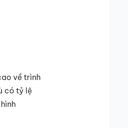
cao về trình
 có tỷ lệ
 hình