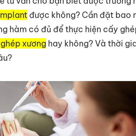
sẽ tư vấn cho bạn biết được trường
Implant
được không? Cần đặt bao 
ng hàm có đủ để thực hiện cấy ghé
 ghép xương
hay không? Và thời gi
âu?