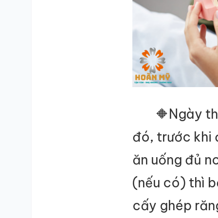
SỐ ĐIỆN THOẠI
TRA CỨU HỒ SƠ
🔶Ngày th
đó, trước khi
ăn uống đủ n
(nếu có) thì b
cấy ghép ră