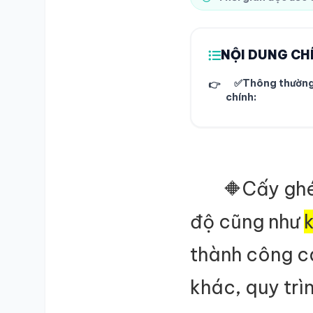
NỘI DUNG CH
✅Thông thường q
👉
chính:
🔶Cấy ghé
độ cũng như
thành công ca
khác,
quy trì