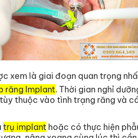
c xem là giai đoạn quan trọng nhấ
p răng Implant
. Thời gian nghỉ dưỡ
tùy thuộc vào tình trạng răng và c
u
trụ implant
hoặc có thực hiện phẫ
xương, nâng xoang cùng lúc thì cầ