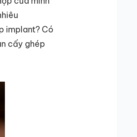
 hợp của mình
nhiêu
p implant? Có
an cấy ghép