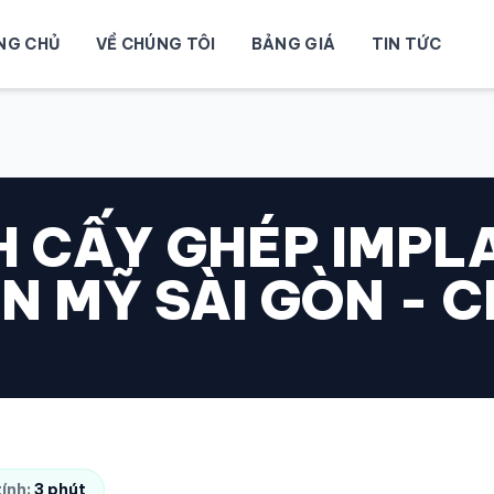
NG CHỦ
VỀ CHÚNG TÔI
BẢNG GIÁ
TIN TỨC
 CẤY GHÉP IMPL
N MỸ SÀI GÒN - 
tính:
3 phút