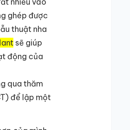
ất nhiều vào
ng ghép được
ẫu thuật nha
lant
sẽ giúp
ạt động của
ăng qua thăm
CT) để lập một