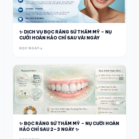
✨ DỊCH VỤ BỌC RĂNG SỨ THẨM MỸ – NỤ
CƯỜI HOÀN HẢO CHỈ SAU VÀI NGÀY
ĐỌC NGAY
✨ BỌC RĂNG SỨ THẨM MỸ – NỤ CƯỜI HOÀN
HẢO CHỈ SAU 2–3 NGÀY ✨