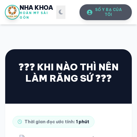
NHA KHOA
SỔ Y BẠ CỦA
HOÀN MỸ SÀI
TÔI
GÒN
❓❓❓ KHI NÀO THÌ NÊN
LÀM RĂNG SỨ ❓❓❓
SỔ Y BẠ
ĐIỆN TỬ
Vui lòng đăng nhập bằng Số điện thoại đã đăng ký.
SỐ ĐIỆN THOẠI
Thời gian đọc ước tính:
1 phút