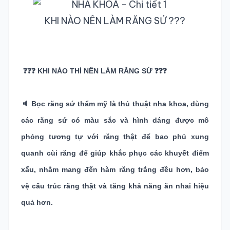
KHI NÀO NÊN LÀM RĂNG SỨ ???
TRA CỨU HỒ SƠ
❓❓❓ KHI NÀO THÌ NÊN LÀM RĂNG SỨ ❓❓❓
🔈 Bọc răng sứ thẩm mỹ là thủ thuật nha khoa, dùng
các răng sứ có màu sắc và hình dáng được mô
phỏng tương tự với răng thật để bao phủ xung
quanh cùi răng để giúp khắc phục các khuyết điểm
xấu, nhằm mang đến hàm răng trắng đều hơn, bảo
vệ cấu trúc răng thật và tăng khả năng ăn nhai hiệu
quả hơn.