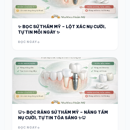
✨ BỌC SỨ THẨM MỸ – LỘT XÁC NỤ CƯỜI,
TỰ TIN MỖI NGÀY ✨
ĐỌC NGAY
🦷✨ BỌC RĂNG SỨ THẨM MỸ – NÂNG TẦM
NỤ CƯỜI, TỰ TIN TỎA SÁNG ✨🦷
ĐỌC NGAY