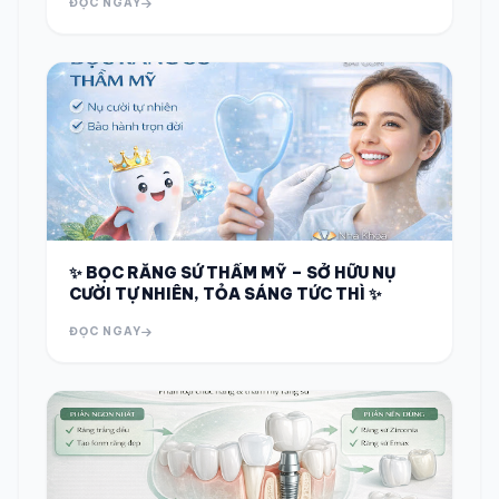
ĐỌC NGAY
✨ BỌC RĂNG SỨ THẨM MỸ – SỞ HỮU NỤ
CƯỜI TỰ NHIÊN, TỎA SÁNG TỨC THÌ ✨
ĐỌC NGAY