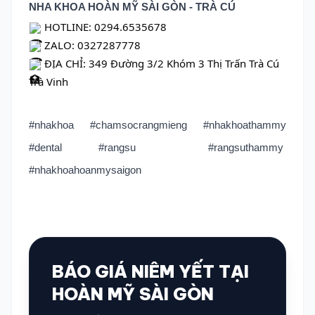
NHA KHOA HOÀN MỸ SÀI GÒN - TRÀ CÚ
HOTLINE: 0294.6535678
ZALO: 0327287778
ĐỊA CHỈ: 349 Đường 3/2 Khóm 3 Thị Trấn Trà Cú
Trà Vinh
#nhakhoa #chamsocrangmieng #nhakhoathammy
#dental #rangsu #rangsuthammy
#nhakhoahoanmysaigon
BÁO GIÁ NIÊM YẾT TẠI
HOÀN MỸ SÀI GÒN