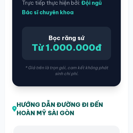
Trực tiếp thực hiện bởi:
Đội ngũ
Bác sĩ chuyên khoa
Bọc răng sứ
Từ 1.000.000đ
* Giá trên là trọn gói, cam kết không phát
sinh chi phí.
HƯỚNG DẪN ĐƯỜNG ĐI ĐẾN
HOÀN MỸ SÀI GÒN