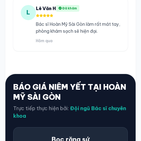
Lê Văn H
Đã khám
L
Bác sĩ Hoàn Mỹ Sài Gòn làm rất mát tay,
phòng khám sạch sẽ hiện đại.
Hôm qua
BÁO GIÁ NIÊM YẾT TẠI HOÀN
MỸ SÀI GÒN
Trực tiếp thực hiện bởi:
Đội ngũ Bác sĩ chuyên
khoa
Bọc răng sứ