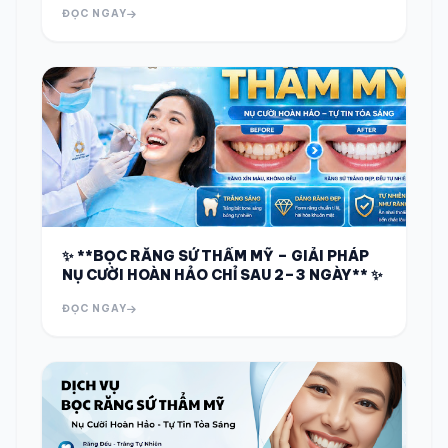
ĐỌC NGAY
✨ **BỌC RĂNG SỨ THẨM MỸ – GIẢI PHÁP
NỤ CƯỜI HOÀN HẢO CHỈ SAU 2–3 NGÀY** ✨
ĐỌC NGAY