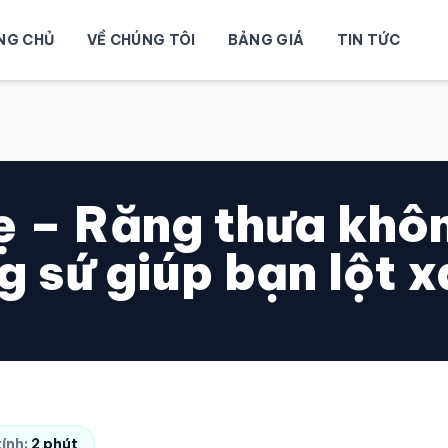
NG CHỦ
VỀ CHÚNG TÔI
BẢNG GIÁ
TIN TỨC
ẹ – Răng thưa khôn
g sứ giúp bạn lột 
tính:
2 phút