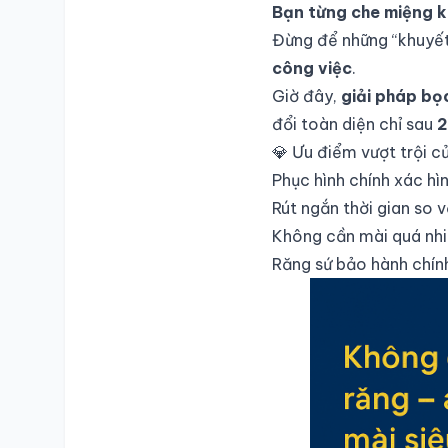
Bạn từng che miệng kh
Đừng để những “khuyết
công việc
.
Giờ đây,
giải pháp bọ
đổi toàn diện chỉ sau
2
💎 Ưu điểm vượt trội c
Phục hình chính xác hì
Rút ngắn thời gian so 
Không cần mài quá nhi
Răng sứ bảo hành chín