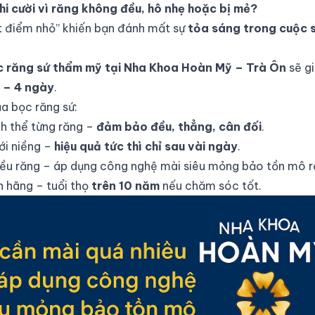
i cười vì răng không đều, hô nhẹ hoặc bị mẻ?
 điểm nhỏ” khiến bạn đánh mất sự
tỏa sáng trong cuộc 
c răng sứ thẩm mỹ tại Nha Khoa Hoàn Mỹ – Trà Ôn
sẽ gi
 – 4 ngày
.
ủa bọc răng sứ:
nh thể từng răng –
đảm bảo đều, thẳng, cân đối
.
với niềng –
hiệu quả tức thì chỉ sau vài ngày
.
ều răng – áp dụng công nghệ mài siêu mỏng bảo tồn mô ră
h hãng – tuổi thọ
trên 10 năm
nếu chăm sóc tốt.