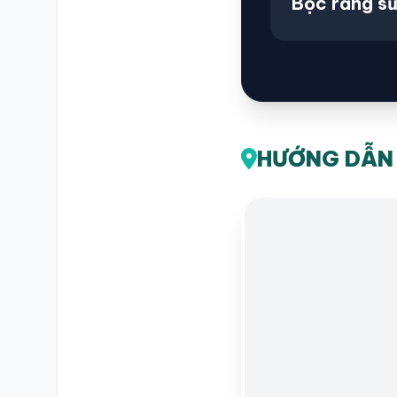
Bọc răng s
HƯỚNG DẪN 