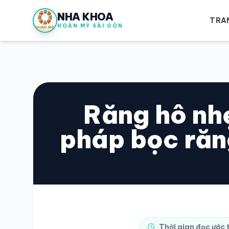
NHA KHOA
TRA
HOÀN MỸ SÀI GÒN
Răng hô nh
pháp bọc răn
Thời gian đọc ước 