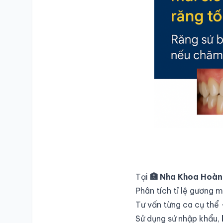
Tại
🏥 Nha Khoa Hoàn
SỔ Y BẠ
ĐIỆN TỬ
Phân tích tỉ lệ gương 
Vui lòng đăng nhập bằng Số điện thoại đã đăng ký.
Tư vấn từng ca cụ thể 
Sử dụng sứ nhập khẩu,