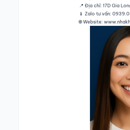
📍 Địa chỉ: 17D Gia Lon
SỐ ĐIỆN THOẠI
📱 Zalo tư vấn: 0939.0
🌐 Website:
www.nhakh
TRA CỨU HỒ SƠ