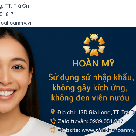
g, TT. Trà Ôn
51.817
oahoanmy.vn