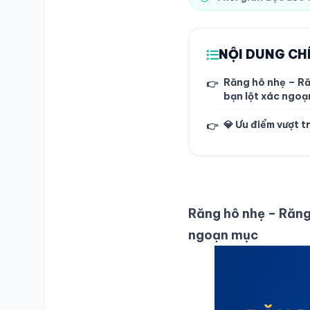
NỘI DUNG CH
Răng hô nhẹ – Ră
👉
bạn lột xác ngoạ
💎 Ưu điểm vượt t
👉
Răng hô nhẹ – Răng
ngoạn mục