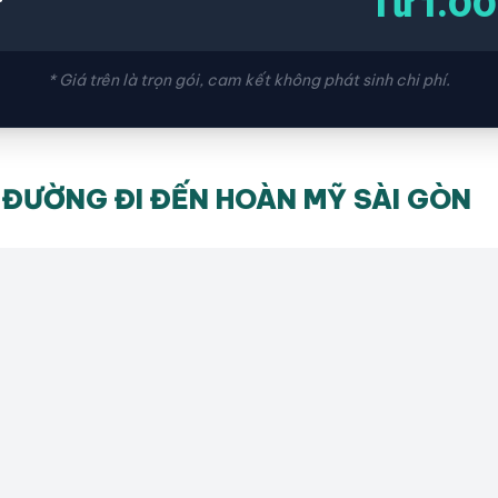
Từ 1.0
ứ
* Giá trên là trọn gói, cam kết không phát sinh chi phí.
ĐƯỜNG ĐI ĐẾN HOÀN MỸ SÀI GÒN