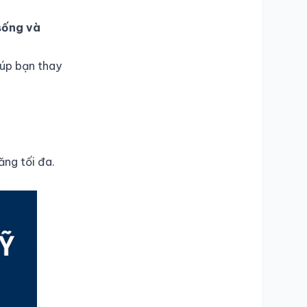
sống và
úp bạn thay
ng tối đa.